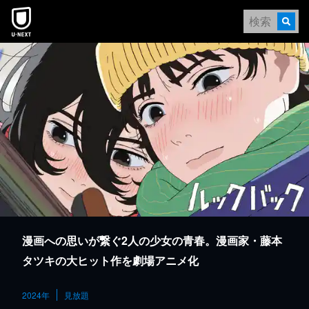
本文へスキップ
漫画への思いが繋ぐ2人の少女の青春。漫画家・藤本
タツキの大ヒット作を劇場アニメ化
2024年
見放題