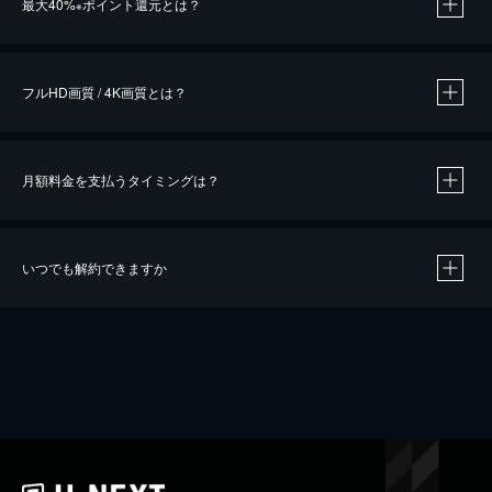
最大40%
ポイント還元とは？
※
※
作品によって必要なポイントが異なります。
フルHD画質 / 4K画質とは？
月額料金を支払うタイミングは？
※
40％ポイント還元の対象は、クレジットカード決済による作品の購入 / レンタルです。
※
iOSアプリのUコイン決済による作品の購入 / レンタルは、20％のポイント還元です。
※
還元の対象外となる決済方法や商品があります。くわしくは
こちら
をご確認ください。
いつでも解約できますか
こちら