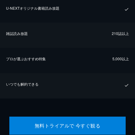
U-NEXTオリジナル書籍読み放題
雑誌読み放題
210誌以上
プロが選ぶおすすめ特集
5,000以上
いつでも解約できる
無料トライアルで 今すぐ観る