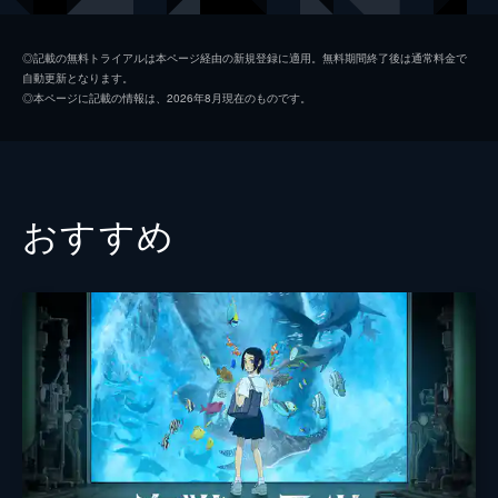
担任
斉藤陽一郎
◎記載の無料トライアルは本ページ経由の新規登録に適用。無料期間終了後は通常料金で
自動更新となります。
男
岡幸太
◎本ページに記載の情報は、2026年8月現在のものです。
藤野の姉
牧紅葉
編集者
吉橋航也
キャスター
宮島岳史
おすすめ
アナウンサー
高橋大輔
先生
伊藤潤
友達の母
竹内芳織
おばあちゃん
平ますみ
実況アナ
伊奈聖嵐
４コマの男性
森川智之