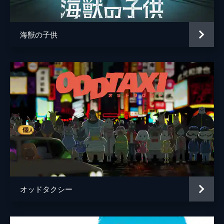
４コマの女性
坂本真綾
監督
押山清高
海獣の子供
脚本
押山清高
原作
藤本タツキ
音楽
haruka nakamura
アニメーション制作
スタジオドリアン
製作
勝股英夫
瓶子吉久
押山清高
オッドタクシー