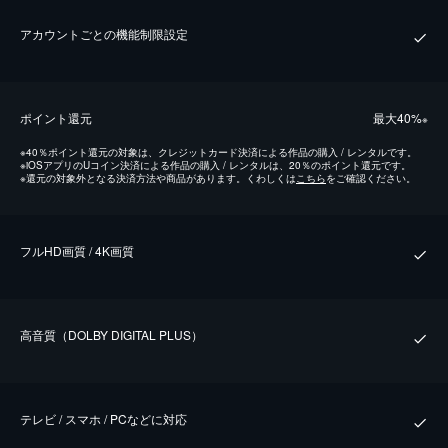
アカウントごとの機能制限設定
ポイント還元
最⼤40%
※
※
40％ポイント還元の対象は、クレジットカード決済による作品の購入 / レンタルです。
※
iOSアプリのUコイン決済による作品の購入 / レンタルは、20％のポイント還元です。
※
還元の対象外となる決済方法や商品があります。くわしくは
こちら
をご確認ください。
フルHD画質 / 4K画質
⾼⾳質（DOLBY DIGITAL PLUS）
テレビ / スマホ / PCなどに対応