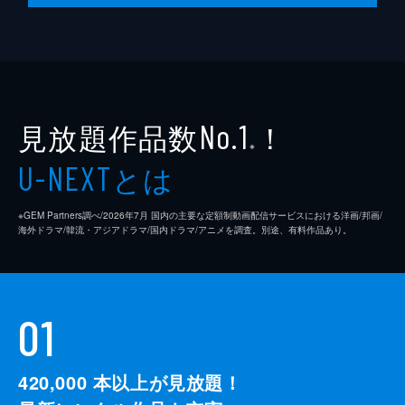
見放題作品数
！
No.1
※
とは
U-NEXT
※GEM Partners調べ/2026年7⽉ 国内の主要な定額制動画配信サービスにおける洋画/邦画/
海外ドラマ/韓流・アジアドラマ/国内ドラマ/アニメを調査。別途、有料作品あり。
01
420,000
本以上が見放題！