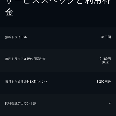
金
無料トライアル
31日間
無料トライアル後の⽉額料金
2,189円
（税込）
毎⽉もらえるU-NEXTポイント
1,200円分
同時視聴アカウント数
4