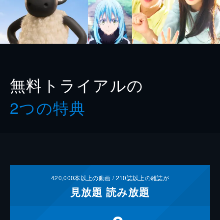
無料トライアルの
2つの特典
420,000
本以上の動画 /
210
誌以上の雑誌が
見放題
読み放題