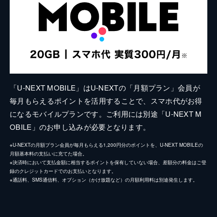
「U-NEXT MOBILE」はU-NEXTの「月額プラン」会員が
毎月もらえるポイントを活用することで、スマホ代がお得
になるモバイルプランです。ご利用には別途「U-NEXT M
OBILE」のお申し込みが必要となります。
※U-NEXTの月額プラン会員が毎月もらえる1,200円分のポイントを、U-NEXT MOBILEの
月額基本料の支払いに充てた場合。
※決済時において支払金額に相当するポイントを保有していない場合、差額分の料金はご登
録のクレジットカードでのお支払いとなります。
※通話料、SMS通信料、オプション（かけ放題など）の月額利用料は別途発生します。