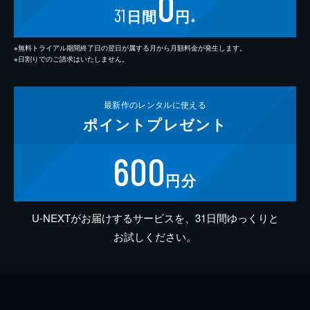
0
31
日間
円
※
※無料トライアル期間終了日の翌日が属する月から月額料金が発生します。
※日割りでのご請求はいたしません。
最新作の
レンタルに使える
ポイント
プレゼント
600
円分
U-NEXTがお届けするサービスを、31日間ゆっくりと
お試しください。