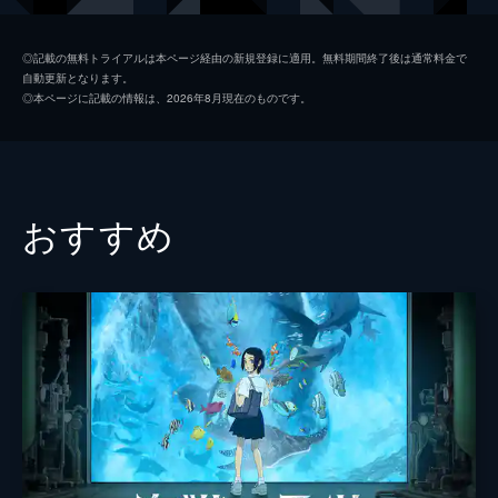
担任
斉藤陽一郎
◎記載の無料トライアルは本ページ経由の新規登録に適用。無料期間終了後は通常料金で
自動更新となります。
男
岡幸太
◎本ページに記載の情報は、2026年8月現在のものです。
藤野の姉
牧紅葉
編集者
吉橋航也
キャスター
宮島岳史
おすすめ
アナウンサー
高橋大輔
先生
伊藤潤
友達の母
竹内芳織
おばあちゃん
平ますみ
実況アナ
伊奈聖嵐
４コマの男性
森川智之