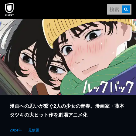
本文へスキップ
漫画への思いが繋ぐ2人の少女の青春。漫画家・藤本
タツキの大ヒット作を劇場アニメ化
2024年
見放題