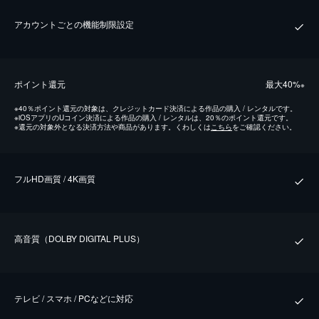
アカウントごとの機能制限設定
ポイント還元
最⼤40%
※
※
40％ポイント還元の対象は、クレジットカード決済による作品の購入 / レンタルです。
※
iOSアプリのUコイン決済による作品の購入 / レンタルは、20％のポイント還元です。
※
還元の対象外となる決済方法や商品があります。くわしくは
こちら
をご確認ください。
フルHD画質 / 4K画質
⾼⾳質（DOLBY DIGITAL PLUS）
テレビ / スマホ / PCなどに対応