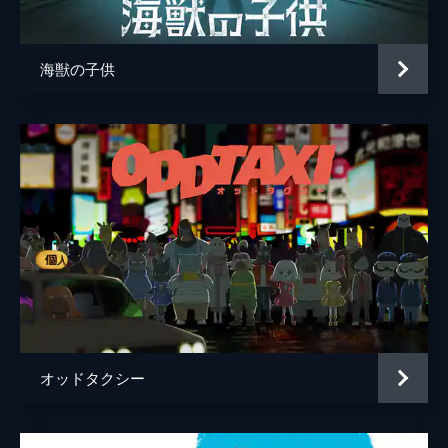
４コマの女性
坂本真綾
監督
押山清高
海獣の子供
脚本
押山清高
原作
藤本タツキ
音楽
haruka nakamura
アニメーション制作
スタジオドリアン
製作
勝股英夫
瓶子吉久
押山清高
オッドタクシー