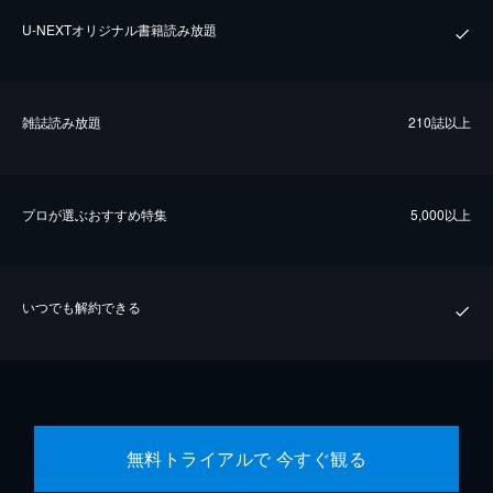
U-NEXTオリジナル書籍読み放題
雑誌読み放題
210誌以上
プロが選ぶおすすめ特集
5,000以上
いつでも解約できる
無料トライアルで 今すぐ観る