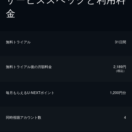
金
無料トライアル
31日間
無料トライアル後の⽉額料金
2,189円
（税込）
毎⽉もらえるU-NEXTポイント
1,200円分
同時視聴アカウント数
4