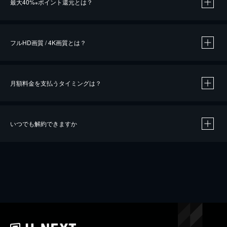
最大40%
ポイント還元とは？
※
※
作品によって必要なポイントが異なります。
フルHD画質 / 4K画質とは？
月額料金を支払うタイミングは？
※
40％ポイント還元の対象は、クレジットカード決済による作品の購入 / レンタルです。
※
iOSアプリのUコイン決済による作品の購入 / レンタルは、20％のポイント還元です。
※
還元の対象外となる決済方法や商品があります。くわしくは
こちら
をご確認ください。
いつでも解約できますか
こちら