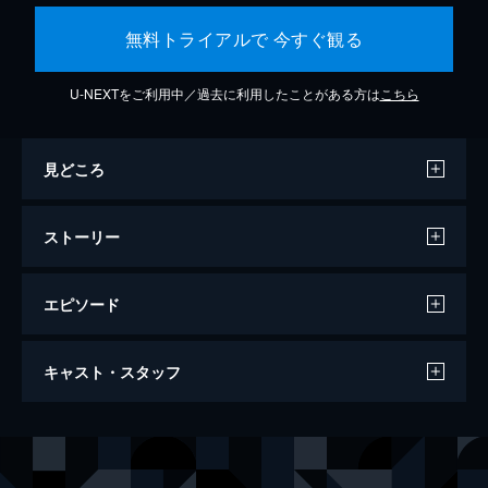
無料トライアルで 今すぐ観る
U-NEXTをご利用中／過去に利用したことがある方は
こちら
見どころ
ストーリー
エピソード
ルックバック
キャスト・スタッフ
57分
声の出演
藤野
河合優実
京本
吉田美月喜