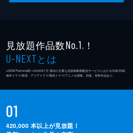
見放題作品数
！
No.1
※
とは
U-NEXT
※GEM Partners調べ/2026年7⽉ 国内の主要な定額制動画配信サービスにおける洋画/邦画/
海外ドラマ/韓流・アジアドラマ/国内ドラマ/アニメを調査。別途、有料作品あり。
01
420,000
本以上が見放題！