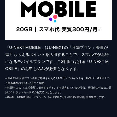
「U-NEXT MOBILE」はU-NEXTの「月額プラン」会員が
毎月もらえるポイントを活用することで、スマホ代がお得
になるモバイルプランです。ご利用には別途「U-NEXT M
OBILE」のお申し込みが必要となります。
※U-NEXTの月額プラン会員が毎月もらえる1,200円分のポイントを、U-NEXT MOBILEの
月額基本料の支払いに充てた場合。
※決済時において支払金額に相当するポイントを保有していない場合、差額分の料金はご登
録のクレジットカードでのお支払いとなります。
※通話料、SMS通信料、オプション（かけ放題など）の月額利用料は別途発生します。