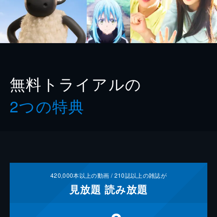
無料トライアルの
2つの特典
420,000
本以上の動画 /
210
誌以上の雑誌が
見放題
読み放題