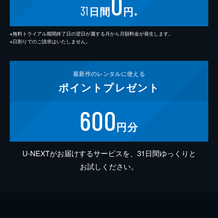
0
31
日間
円
※
※無料トライアル期間終了日の翌日が属する月から月額料金が発生します。
※日割りでのご請求はいたしません。
最新作の
レンタルに使える
ポイント
プレゼント
600
円分
U-NEXTがお届けするサービスを、31日間ゆっくりと
お試しください。