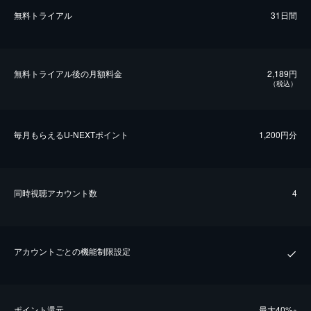
無料トライアル
31日間
無料トライアル後の⽉額料金
2,189円
（税込）
毎⽉もらえるU-NEXTポイント
1,200円分
同時視聴アカウント数
4
アカウントごとの機能制限設定
ポイント還元
最⼤40%
※