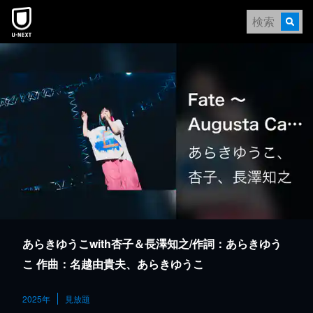
本文へスキップ
あらきゆうこwith杏子＆長澤知之/作詞：あらきゆう
こ 作曲：名越由貴夫、あらきゆうこ
2025年
見放題