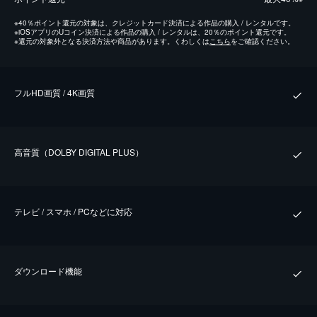
※
40％ポイント還元の対象は、クレジットカード決済による作品の購入 / レンタルです。
※
iOSアプリのUコイン決済による作品の購入 / レンタルは、20％のポイント還元です。
※
還元の対象外となる決済方法や商品があります。くわしくは
こちら
をご確認ください。
フルHD画質 / 4K画質
⾼⾳質（DOLBY DIGITAL PLUS）
テレビ / スマホ / PCなどに対応
ダウンロード機能