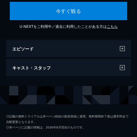
今すぐ観る
U-NEXTをご利用中／過去に利用したことがある方は
こちら
エピソード
Fate 〜Augusta Camp 2025〜
キャスト・スタッフ
4分
出演
あらきゆうこ
杏子
長澤知之
◎記載の無料トライアルは本ページ経由の新規登録に適用。無料期間終了後は通常料金で
自動更新となります。
◎本ページに記載の情報は、2026年8月現在のものです。