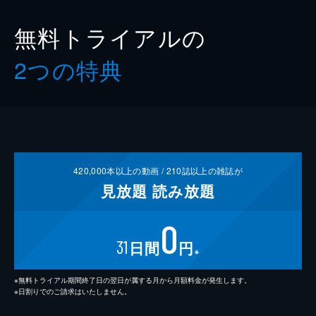
無料トライアルの
2つの特典
420,000
本以上の動画 /
210
誌以上の雑誌が
見放題
読み放題
0
31
日間
円
※
※無料トライアル期間終了日の翌日が属する月から月額料金が発生します。
※日割りでのご請求はいたしません。