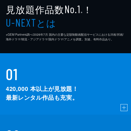
見放題作品数
！
No.1
※
とは
U-NEXT
※GEM Partners調べ/2026年7⽉ 国内の主要な定額制動画配信サービスにおける洋画/邦画/
海外ドラマ/韓流・アジアドラマ/国内ドラマ/アニメを調査。別途、有料作品あり。
01
420,000
本以上が見放題！
最新レンタル作品も充実。