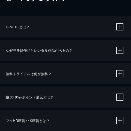
U-NEXTとは？
なぜ見放題作品とレンタル作品があるの？
無料トライアルは何が無料？
※
最大40%
ポイント還元とは？
※
※
作品によって必要なポイントが異なります。
フルHD画質 / 4K画質とは？