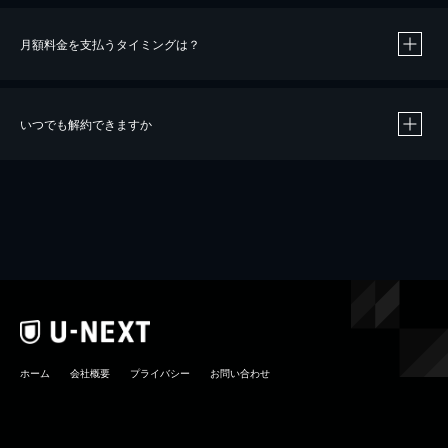
月額料金を支払うタイミングは？
※
40％ポイント還元の対象は、クレジットカード決済による作品の購入 / レンタルです。
※
iOSアプリのUコイン決済による作品の購入 / レンタルは、20％のポイント還元です。
※
還元の対象外となる決済方法や商品があります。くわしくは
こちら
をご確認ください。
いつでも解約できますか
こちら
ホーム
会社概要
プライバシー
お問い合わせ