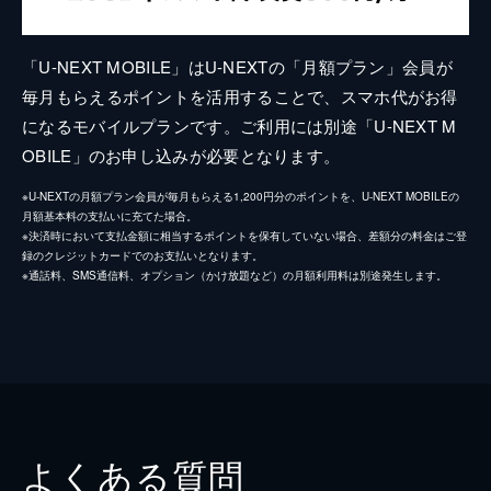
「U-NEXT MOBILE」はU-NEXTの「月額プラン」会員が
毎月もらえるポイントを活用することで、スマホ代がお得
になるモバイルプランです。ご利用には別途「U-NEXT M
OBILE」のお申し込みが必要となります。
※U-NEXTの月額プラン会員が毎月もらえる1,200円分のポイントを、U-NEXT MOBILEの
月額基本料の支払いに充てた場合。
※決済時において支払金額に相当するポイントを保有していない場合、差額分の料金はご登
録のクレジットカードでのお支払いとなります。
※通話料、SMS通信料、オプション（かけ放題など）の月額利用料は別途発生します。
よくある質問