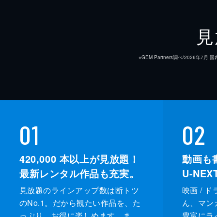
46分
#9 第9話
見
あらためて互いの気持ちを確認したガ
けようと決意する。そんな矢先、盗作
※GEM Partners調べ/20
雇されてしまう。
45分
#10 第10話
誤解が解けないまま、シェールはガン
01
02
ゥープもシェールの前で涙を見せる。
の事実を知る。
420,000
本以上が見放題！
動画も
46分
最新レンタル作品も充実。
U-NE
見放題のラインアップ数は断トツ
映画 / 
のNo.1。だから観たい作品を、た
ん、マンガ 
っぷり、お得に楽しめます。ま
豊富にラ