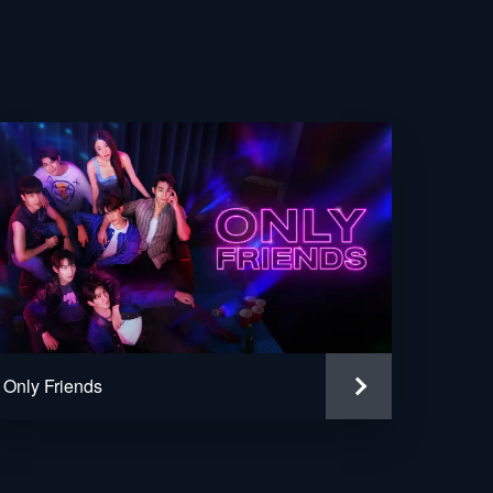
抗
を
け
て
れ
Only Friends