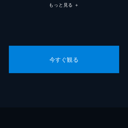
もっと見る
＋
明け、周囲の目を盗みつつ幸せな一時を過ごす。ガンはタイム
れを聞いたシェールは、ゲームの発売を待ち望んでいたジャッ
ビーチリゾートへ行くことに。喧嘩をしていたジャックとティ
今すぐ観る
シェールはジャックから会社ではガンとの仲の良さを他言しな
れたガンは、シェールを連れて会社を飛び出す。海辺で一夜を
の視線を感じる。そんなシェールに、ジャックはガンと別れる