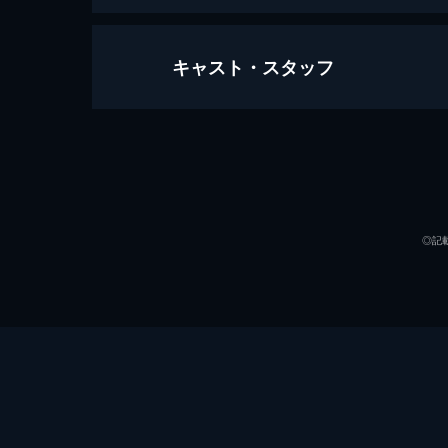
キャスト・スタッフ
#1 第1話
シェールはフェノメナル・ゲーミング
シェールは社長・ガンの話を遮って自
出され...。
出演
41分
#2 第2話
◎記
新作ゲームの発表を控え、驚くような
同じゲームを発売すると発表したのだ
ンの姿を見て...。
45分
#3 第3話
ガンとの関係に戸惑うシェール。そん