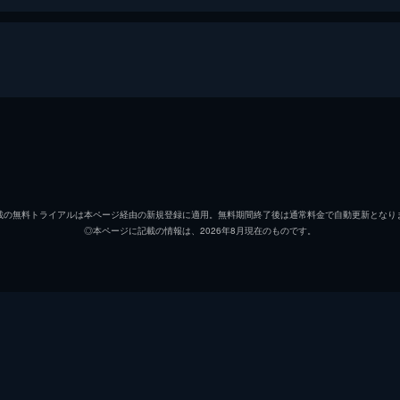
社でインターンを始める。出社初日、会議室にコーヒーを届け
分の意見を話し始めてしまう。その後、シェールは社長室に呼
ジーラチャポン・シーサング
カシデット・プルークポン
載の無料トライアルは本ページ経由の新規登録に適用。無料期間終了後は通常料金で自動更新となり
◎本ページに記載の情報は、2026年8月現在のものです。
ニュースが入る。元共同経営者でガンの親友でもあったタイム
。そんななか、シェールは仕事やジェンダーの悩みを抱え込む
なシェールに、トゥープからお金を借りたいと連絡が入る。シ