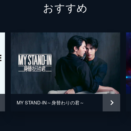
おすすめ
いたのだ。一緒に故郷に帰ろうと誘うシェールにトゥープは反
はシェールの運転するバイクに乗って村を観光し、楽しい時間
ているトゥープと出くわしたシェールは、トゥープをかばって
したゲームの内容がフェノメナル・ゲーミング社が発売を控え
ャックたちの間に社内にスパイがいるのではという疑惑が生ま
MY STAND-IN～身替わりの君～