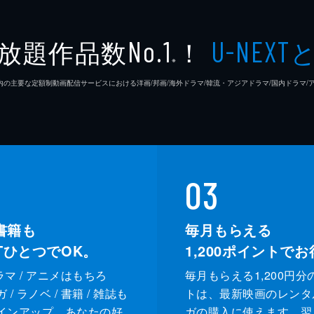
放題作品数
！
No.1
U-NEXT
ンとシェール。シェールはインターン期間中の振る舞いに気を
※
を疑われていたタイムの会社に証拠が送りつけられ、タイムは
26年7⽉ 国内の主要な定額制動画配信サービスにおける洋画/邦画/海外ドラマ/韓流・アジアドラマ/国内ドラ
と一緒にトゥープを保釈させるため警察署へと向かう。傲慢な
03
そんななか、ティアンとトゥープの継父が現れ、シェールは衝
書籍も
毎月もらえる
XTひとつでOK。
1,200
ポイントでお
ドラマ / アニメはもちろ
毎月もらえる1,200円分
/ ラノベ / 書籍 / 雑誌も
トは、最新映画のレンタ
インアップ。あなたの好
ガの購入に使えます。翌