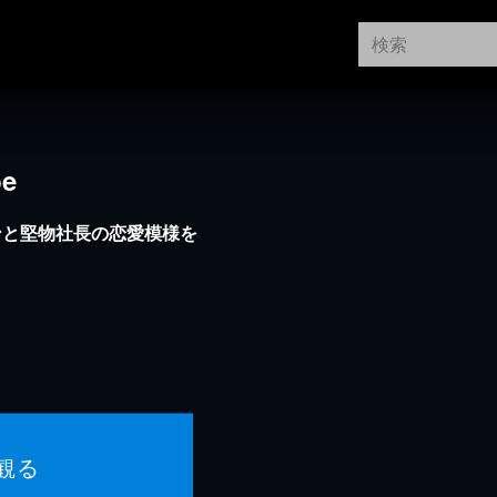
be
ンと堅物社長の恋愛模様を
観る