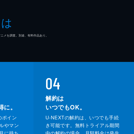
とは
つ
解
マ/アニメを調査。別途、有料作品あり。
ト
04
撃
解約は
得に。
いつでもOK。
のポイン
U-NEXTの解約は、いつでも手続
ルやマン
き可能です。無料トライアル期間
月に持ち
中の解約の場合、月額料金は発生