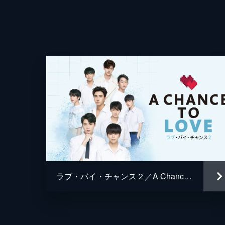
ールはトゥープに経済的な援助をして
的な態度を取る。
44分
#4 第4話
シェールの帰省に同行したガン。2人
過ごす。しかし、とある家の前でもめ
がをしてしまう。
42分
#5 第5話
元共同経営者のタイムが他社から発売
いたゲームと一致していたことで、ジ
ラブ・バイ・チャンス２／A Chance To Love
る。
41分