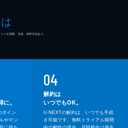
とは
マ/アニメを調査。別途、有料作品あり。
04
解約は
得に。
いつでもOK。
のポイン
U-NEXTの解約は、いつでも手続
ルやマン
き可能です。無料トライアル期間
月に持ち
中の解約の場合、月額料金は発生