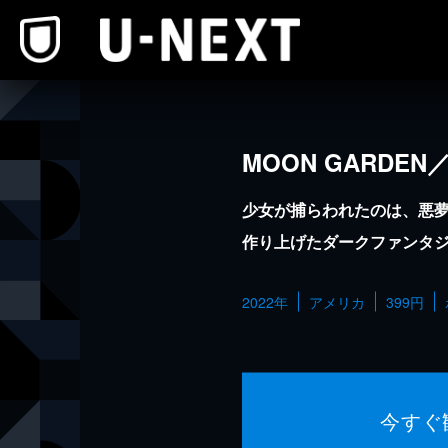
本文へスキップ
MOON GARDE
少女が捕らわれたのは、悪
作り上げたダークファンタ
2022年
アメリカ
399円
今すぐ