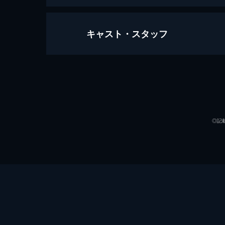
キャスト・スタッフ
MOON GARDEN／ムーンガーデン
96分
出演
◎記
監督