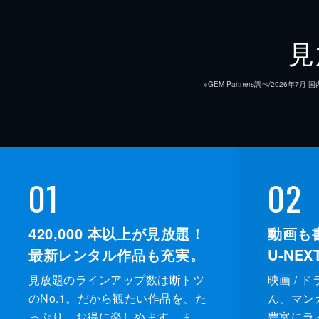
見
※GEM Partners調べ/20
01
02
420,000
本以上が見放題！
動画も
最新レンタル作品も充実。
U-NE
見放題のラインアップ数は断トツ
映画 / 
のNo.1。だから観たい作品を、た
ん、マンガ 
っぷり、お得に楽しめます。ま
豊富にラ