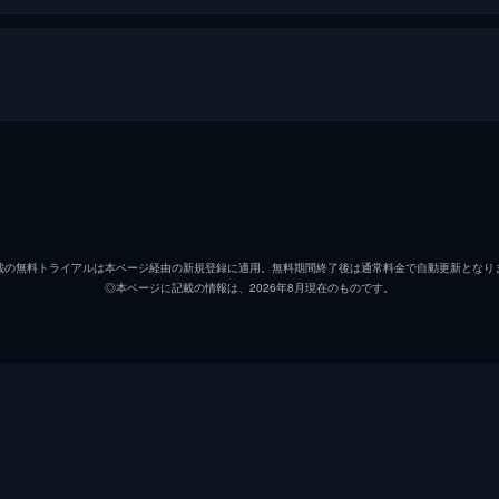
オージー・デューク
ブリオン・デイヴィス
載の無料トライアルは本ページ経由の新規登録に適用。無料期間終了後は通常料金で自動更新となり
◎本ページに記載の情報は、2026年8月現在のものです。
ヘイヴン・リー・ハリス
マリア・オルセン
ティモシー・リー・デプリー
ライアン・スティーヴンス・