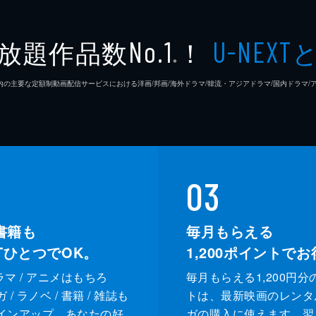
放題作品数
！
No.1
U-NEXT
※
26年7⽉ 国内の主要な定額制動画配信サービスにおける洋画/邦画/海外ドラマ/韓流・アジアドラマ/国内ドラ
03
書籍も
毎月もらえる
XTひとつでOK。
1,200
ポイントでお
ドラマ / アニメはもちろ
毎月もらえる1,200円分
/ ラノベ / 書籍 / 雑誌も
トは、最新映画のレンタ
インアップ。あなたの好
ガの購入に使えます。翌