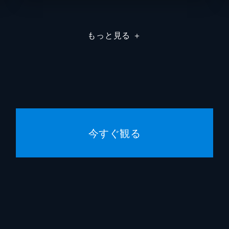
森川大
もっと見る
＋
東井隆
竹井弘
廣瀬大
小川誠
今すぐ観る
飯島康
ふじわ
ふじわ
志島と