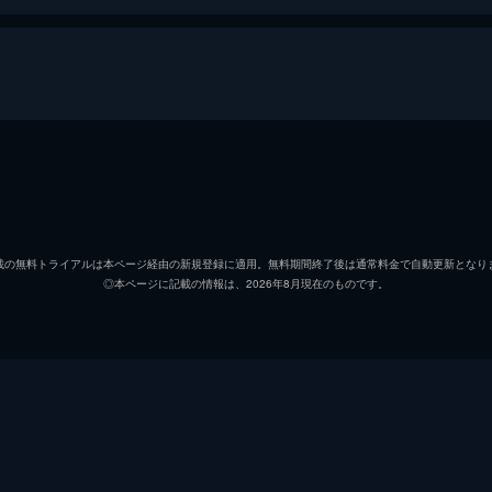
E」 Episode 7『斬心 -霖雨蒼生-』緑公演
大原空
堀田竜
在原守人
影山達
載の無料トライアルは本ページ経由の新規登録に適用。無料期間終了後は通常料金で自動更新となり
◎本ページに記載の情報は、2026年8月現在のものです。
神楽坂宗司
吉田知
宗像廉
植田慎
七瀬望
渡邉響
衛藤昂輝
塩澤英