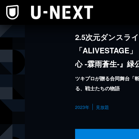
本文へスキップ
2.5次元ダンスラ
「ALIVESTAGE」 
心 -霖雨蒼生-』緑
ツキプロが贈る合同舞台「
る、戦士たちの物語
2023年
見放題