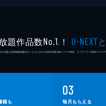
放題作品数
！
No.1
U-NEXT
※
26年7⽉ 国内の主要な定額制動画配信サービスにおける洋画/邦画/海外ドラマ/韓流・アジアドラマ/国内ドラ
03
書籍も
毎月もらえる