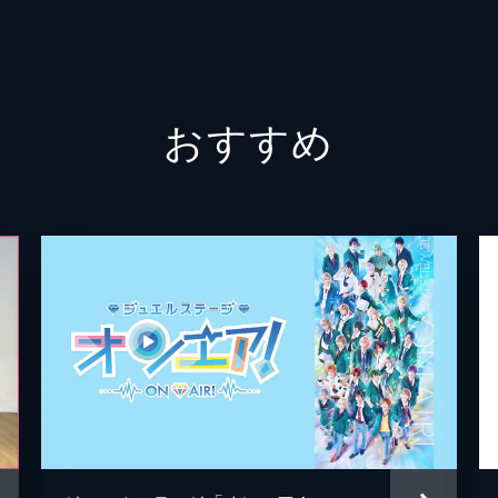
鄭光誠
ムービ
おすすめ
サンラ
ムービ
サンラ