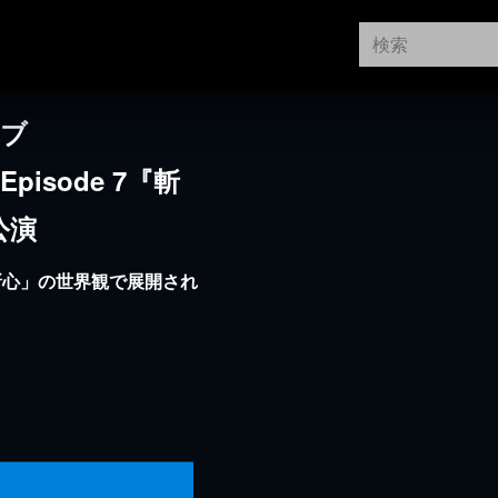
イブ
Episode 7『斬
公演
斬心」の世界観で展開され