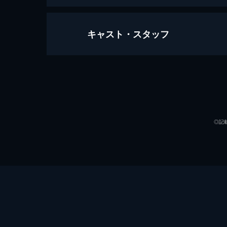
キャスト・スタッフ
2.5次元ダンスライブ「ALIVESTAG
210分
出演
◎記