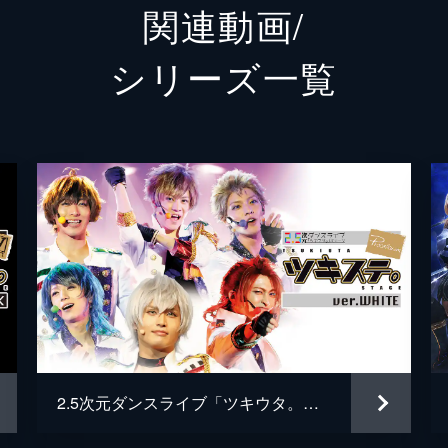
関連動画/
八重樫剣介
石川翔
シリーズ⼀覧
桜庭涼太
田中尚
藤村衛
岩佐祐
2ez
北村海
黒沼亮
佐藤聖
加納義
橋本直
2.5次元ダンスライブ「ツキウタ。」ステージ 第一幕 ver.WHITE
伊東征