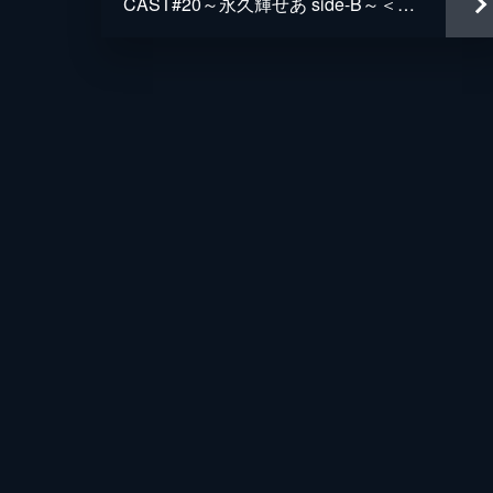
CAST#20～永久輝せあ side-B～＜未公開映像付＞