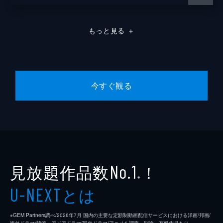
もっと見る
＋
今すぐ観る
見放題作品数
！
No.1
※
とは
U-NEXT
※GEM Partners調べ/2026年7⽉ 国内の主要な定額制動画配信サービスにおける洋画/邦画/
海外ドラマ/韓流・アジアドラマ/国内ドラマ/アニメを調査。別途、有料作品あり。