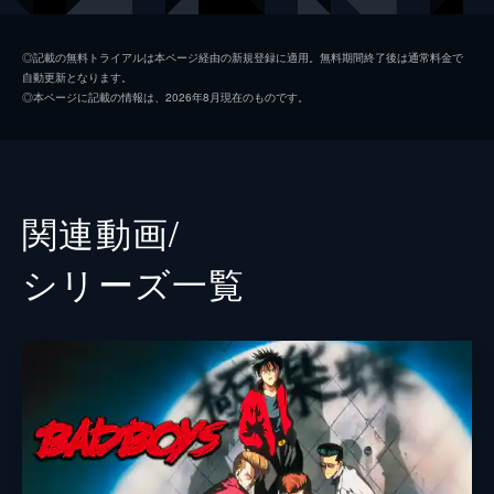
中村寿雄
山中柔太朗
◎記載の無料トライアルは本ページ経由の新規登録に適用。無料期間終了後は通常料金で
自動更新となります。
岩見エイジ
井上想良
◎本ページに記載の情報は、2026年8月現在のものです。
由本久美
井頭愛海
ヒロ
岩永丞威
高間数俊
大下ヒロト
関連動画/
エリカ
山谷花純
シリーズ⼀覧
段野秀典
兵頭功海
村越
青柳翔
監督
西川達郎
脚本
峰尾賢人
西川達郎