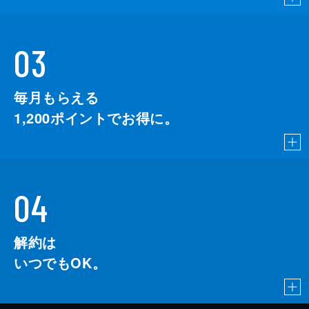
03
毎月もらえる
1,200
ポイントでお得に。
04
解約は
いつでもOK。