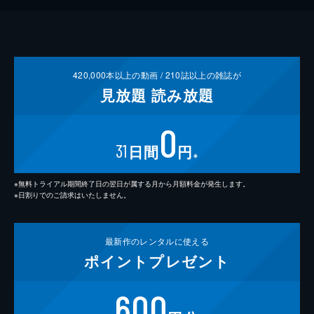
420,000
本以上の動画 /
210
誌以上の雑誌が
見放題
読み放題
0
31
日間
円
※
※無料トライアル期間終了日の翌日が属する月から月額料金が発生します。
※日割りでのご請求はいたしません。
最新作の
レンタルに使える
ポイント
プレゼント
600