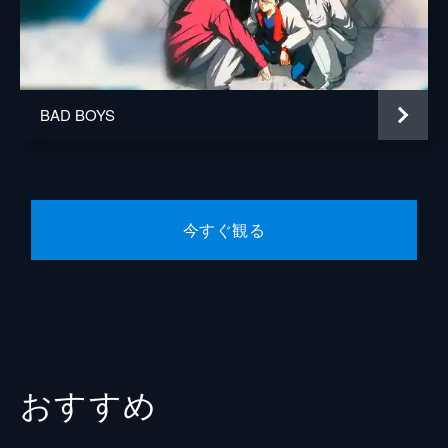
原作
田中宏
音楽
岩本裕司
ウチダアキヒコ
BAD BOYS
製作
石井紹良
吉村文雄
戸田利吉郎
今すぐ観る
三上政高
崔信化
田中優策
おすすめ