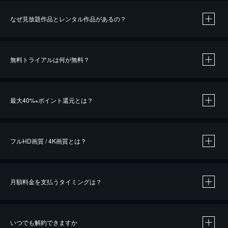
なぜ見放題作品とレンタル作品があるの？
無料トライアルは何が無料？
※
最大40%
ポイント還元とは？
※
※
作品によって必要なポイントが異なります。
フルHD画質 / 4K画質とは？
月額料金を支払うタイミングは？
※
40％ポイント還元の対象は、クレジットカード決済による作品の購入 / レンタルです。
※
iOSアプリのUコイン決済による作品の購入 / レンタルは、20％のポイント還元です。
※
還元の対象外となる決済方法や商品があります。くわしくは
こちら
をご確認ください。
いつでも解約できますか