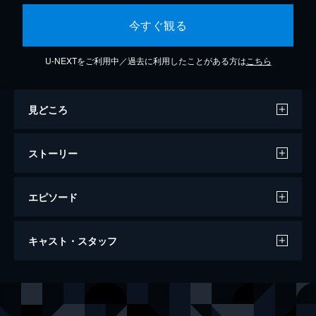
今すぐ観る
U-NEXTをご利用中／過去に利用したことがある方は
こちら
見どころ
ストーリー
エピソード
BADBOYS -THE MOVIE-
キャスト・スタッフ
106分
出演
桐木司
豆原一成
川中陽二
池崎理人