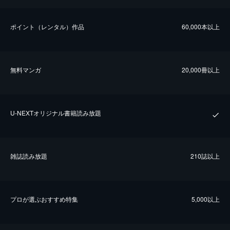
ポイント（レンタル）作品
60,000本以上
無料マンガ
20,000冊以上
U-NEXTオリジナル書籍読み放題
雑誌読み放題
210誌以上
プロが選ぶおすすめ特集
5,000以上