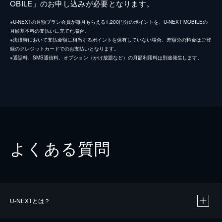
OBILE」のお申し込みが必要となります。
※U-NEXTの月額プラン会員が毎月もらえる1,200円分のポイントを、U-NEXT MOBILEの
月額基本料の支払いに充てた場合。
※決済時において支払金額に相当するポイントを保有していない場合、差額分の料金はご登
録のクレジットカードでのお支払いとなります。
※通話料、SMS通信料、オプション（かけ放題など）の月額利用料は別途発生します。
よくある質問
U-NEXTとは？