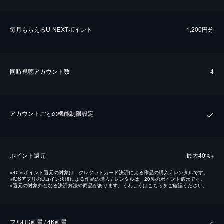
毎⽉もらえるU-NEXTポイント
1,200円分
同時視聴アカウント数
4
アカウントごとの機能制限設定
ポイント還元
最⼤40%
※
※
40％ポイント還元の対象は、クレジットカード決済による作品の購入 / レンタルです。
※
iOSアプリのUコイン決済による作品の購入 / レンタルは、20％のポイント還元です。
※
還元の対象外となる決済方法や商品があります。くわしくは
こちら
をご確認ください。
フルHD画質 / 4K画質