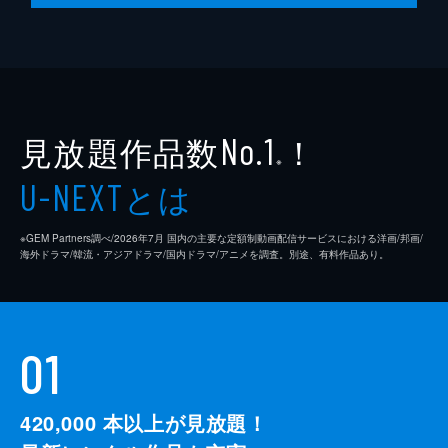
見放題作品数
！
No.1
※
とは
U-NEXT
※GEM Partners調べ/2026年7⽉ 国内の主要な定額制動画配信サービスにおける洋画/邦画/
海外ドラマ/韓流・アジアドラマ/国内ドラマ/アニメを調査。別途、有料作品あり。
01
420,000
本以上が見放題！