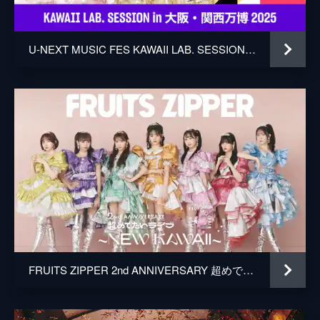
U-NEXT MUSIC FES KAWAII LAB. SESSION in 大阪・関西万博 2025
FRUITS ZIPPER 2nd ANNIVERSARY 超めでたいライブ〜NEW KAWAII〜