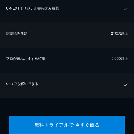
U-NEXTオリジナル書籍読み放題
雑誌読み放題
210誌以上
プロが選ぶおすすめ特集
5,000以上
いつでも解約できる
無料トライアルで 今すぐ観る