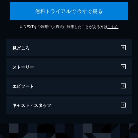
無料トライアルで 今すぐ観る
U-NEXTをご利用中／過去に利用したことがある方は
こちら
見どころ
ストーリー
エピソード
≠ME THE MOVIE -約束の歌-
キャスト・スタッフ
95分
出演
≠ME
監督
高澤俊太郎