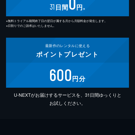
0
31
日間
円
※
※無料トライアル期間終了日の翌日が属する月から月額料金が発生します。
※日割りでのご請求はいたしません。
最新作の
レンタルに使える
ポイント
プレゼント
600
円分
U-NEXTがお届けするサービスを、31日間ゆっくりと
お試しください。