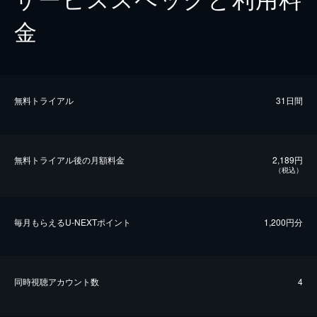
金
無料トライアル
31日間
無料トライアル後の⽉額料金
2,189円
（税込）
毎⽉もらえるU-NEXTポイント
1,200円分
同時視聴アカウント数
4