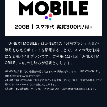
「U-NEXT MOBILE」はU-NEXTの「月額プラン」会員が
毎月もらえるポイントを活用することで、スマホ代がお得
になるモバイルプランです。ご利用には別途「U-NEXT M
OBILE」のお申し込みが必要となります。
※U-NEXTの月額プラン会員が毎月もらえる1,200円分のポイントを、U-NEXT MOBILEの
月額基本料の支払いに充てた場合。
※決済時において支払金額に相当するポイントを保有していない場合、差額分の料金はご登
録のクレジットカードでのお支払いとなります。
※通話料、SMS通信料、オプション（かけ放題など）の月額利用料は別途発生します。