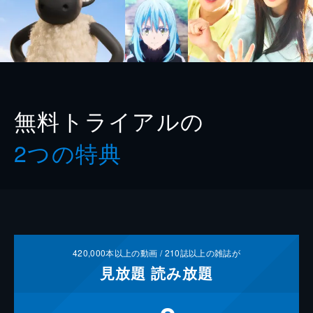
無料トライアルの
2つの特典
420,000
本以上の動画 /
210
誌以上の雑誌が
見放題
読み放題