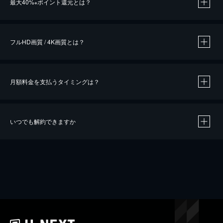
最大40%
ポイント還元とは？
※
※
作品によって必要なポイントが異なります。
フルHD画質 / 4K画質とは？
月額料金を支払うタイミングは？
※
40％ポイント還元の対象は、クレジットカード決済による作品の購入 / レンタルです。
※
iOSアプリのUコイン決済による作品の購入 / レンタルは、20％のポイント還元です。
※
還元の対象外となる決済方法や商品があります。くわしくは
こちら
をご確認ください。
いつでも解約できますか
こちら