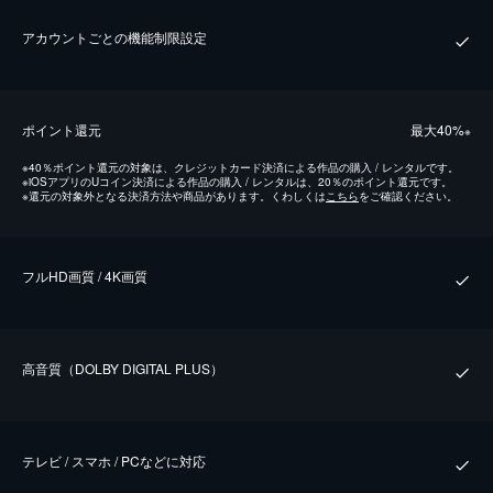
アカウントごとの機能制限設定
ポイント還元
最⼤40%
※
※
40％ポイント還元の対象は、クレジットカード決済による作品の購入 / レンタルです。
※
iOSアプリのUコイン決済による作品の購入 / レンタルは、20％のポイント還元です。
※
還元の対象外となる決済方法や商品があります。くわしくは
こちら
をご確認ください。
フルHD画質 / 4K画質
⾼⾳質（DOLBY DIGITAL PLUS）
テレビ / スマホ / PCなどに対応