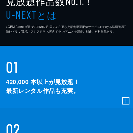
見放題作品数
！
No.1
※
とは
U-NEXT
※GEM Partners調べ/2026年7⽉ 国内の主要な定額制動画配信サービスにおける洋画/邦画/
海外ドラマ/韓流・アジアドラマ/国内ドラマ/アニメを調査。別途、有料作品あり。
01
420,000
本以上が見放題！
最新レンタル作品も充実。
02