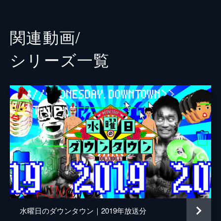
志賀大士
監視▼芸人コンビのネタ作ってない方、相方
がどんなにつまんないネタ作ってきても文句
演出
藤井健太郎
関連動画/
言う権利ない説▼寿司サビあり子供いる？
56分
シリーズ⼀覧
2018/10/31放送 #153 モンスターハウス
#2 ほか
「芸能界すきま通り抜け王決定戦」で片岡鶴
太郎らが雑居ビルのすきまに挑む▼恋愛リア
リティ企画「モンスターハウス」クロちゃん
二股愛の行方は？
45分
2018/11/14放送 #154 モンスターハウス
#3 ほか
クロちゃん恋愛リアリティショー「モンスタ
ーハウス～第3話」ラストに衝撃事態が▼目
隠し状態の芸人が子供の指示だけで迷路から
脱出▼ちょうど半々になる究極の選択とは？
55分
水曜日のダウンタウン｜2019年放送分
2018/11/28放送 #155 ロード「ちょうど1