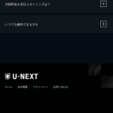
月額料金を支払うタイミングは？
※
40％ポイント還元の対象は、クレジットカード決済による作品の購入 / レンタルです。
※
iOSアプリのUコイン決済による作品の購入 / レンタルは、20％のポイント還元です。
※
還元の対象外となる決済方法や商品があります。くわしくは
こちら
をご確認ください。
いつでも解約できますか
こちら
ホーム
会社概要
プライバシー
お問い合わせ