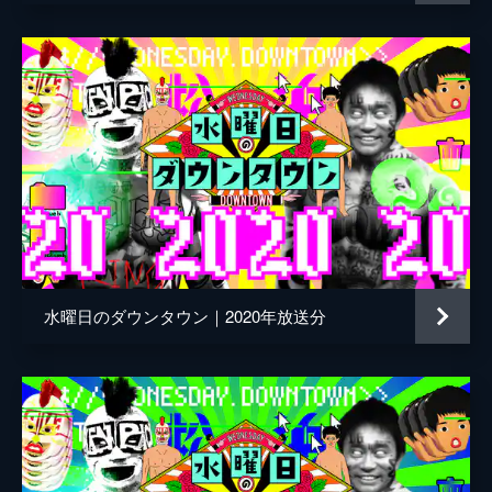
年前に」だけでも歌える説ほか…みんなの
説SP
みんなの説SPで「米、10秒に1粒なら永遠に
食える説」や「クサくて起きることない
説」、説教シリーズに、布袋に、ベンジョン
ソンに、ロードの説など17説を一気に検証
53分
2018/12/5放送 #156 モンスターハウス
#4 ほか
もしも、生放送で未成年のカバンからタバコ
が出てきたら…どうする？▼モンスターハウ
スの初回OAを住人全員で見て…クロちゃん
大ピンチ
水曜日のダウンタウン｜2020年放送分
41分
2018/12/12放送 #157 モンスターハウス
#5 ほか
モンスターハウスから初の脱落者が…クロち
ゃんが選ぶのは誰だ？▼どんな芸人でもめち
ゃくちゃ地元なら好きな芸人ランキングで1
位になれる説▼巨大風船が割れないドッキリ