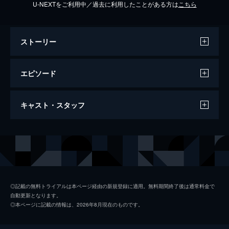
U-NEXTをご利用中／過去に利用したことがある方は
こちら
ストーリー
エピソード
2018/10/3放送 SP モンスターハウス #1
キャスト・スタッフ
ほか
クロちゃんとイケてる男女5人が共同生活…
まさかの恋愛リアリティショー▼松本＆浜田
出演
浜田雅功
＆今田にドッキリ▼生中継先にヤバい素人が
登場▼クロちゃんのベッド下でバレずに生活
松本人志
80分
プロデューサー
坂本義幸
2018/10/24放送 #152 芸人コンビのネタ
◎記載の無料トライアルは本ページ経由の新規登録に適用。無料期間終了後は通常料金で
自動更新となります。
作ってない方、相方がどんなにつまんない
須藤駿
◎本ページに記載の情報は、2026年8月現在のものです。
ネタ作ってきても文句言う権利ない説 ほ
か
大畑合
１週間○○生活で他の物食べてないか私生活も