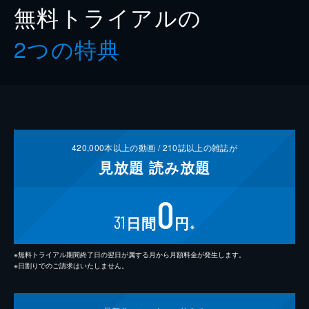
無料トライアルの
2つの特典
420,000
本以上の動画 /
210
誌以上の雑誌が
見放題
読み放題
0
31
日間
円
※
※無料トライアル期間終了日の翌日が属する月から月額料金が発生します。
※日割りでのご請求はいたしません。