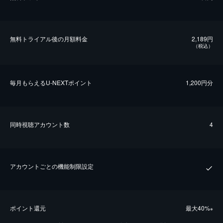
無料トライアル後の⽉額料金
2,189円
（税込）
毎⽉もらえるU-NEXTポイント
1,200円分
同時視聴アカウント数
4
アカウントごとの機能制限設定
ポイント還元
最⼤40%
※