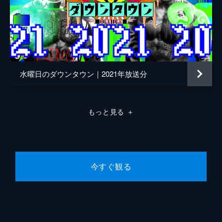
55分
2018/12/19放送 #158 モンスターハウス
#6 ほか
日本最重量200㎏超女性をお姫様だっこでき
る男いる？▼嫁子供が別人ドッキリ▼おっぱ
い星人絶滅説▼モンスターハウスでクロちゃ
水曜日のダウンタウン｜2021年放送分
んが女子3人からモテる不測事態…？
55分
2018/12/26放送 SP モンスターハウス 最
終回 ほか
もっと見る
＋
▼Mr.シャチホコのオレオレ電話でアッコフ
ァミリー全員集められる説▼モンスターハウ
ス最終回！クロちゃんの恋の結末＆番組ラス
トは…？
今すぐ観る
74分