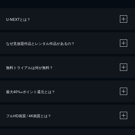
U-NEXTとは？
なぜ見放題作品とレンタル作品があるの？
無料トライアルは何が無料？
※
最大40%
ポイント還元とは？
※
※
作品によって必要なポイントが異なります。
フルHD画質 / 4K画質とは？