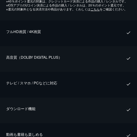
※
40％ポイント還元の対象は、クレジットカード決済による作品の購入 / レンタルです。
※
iOSアプリのUコイン決済による作品の購入 / レンタルは、20％のポイント還元です。
※
還元の対象外となる決済方法や商品があります。くわしくは
こちら
をご確認ください。
フルHD画質 / 4K画質
⾼⾳質（DOLBY DIGITAL PLUS）
テレビ / スマホ / PCなどに対応
ダウンロード機能
動画も書籍も楽しめる