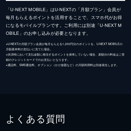
「U-NEXT MOBILE」はU-NEXTの「月額プラン」会員が
毎月もらえるポイントを活用することで、スマホ代がお得
になるモバイルプランです。ご利用には別途「U-NEXT M
OBILE」のお申し込みが必要となります。
※U-NEXTの月額プラン会員が毎月もらえる1,200円分のポイントを、U-NEXT MOBILEの
月額基本料の支払いに充てた場合。
※決済時において支払金額に相当するポイントを保有していない場合、差額分の料金はご登
録のクレジットカードでのお支払いとなります。
※通話料、SMS通信料、オプション（かけ放題など）の月額利用料は別途発生します。
よくある質問