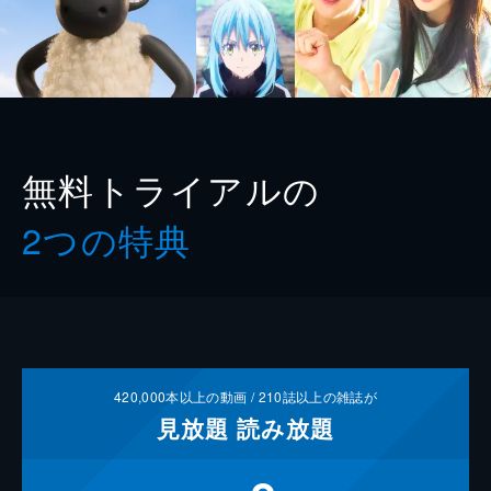
無料トライアルの
2つの特典
420,000
本以上の動画 /
210
誌以上の雑誌が
見放題
読み放題