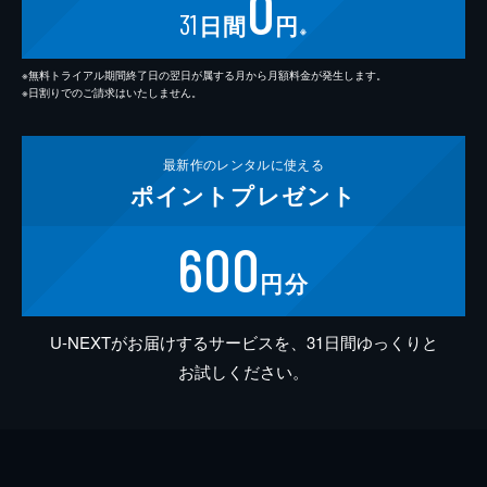
0
31
日間
円
※
※無料トライアル期間終了日の翌日が属する月から月額料金が発生します。
※日割りでのご請求はいたしません。
最新作の
レンタルに使える
ポイント
プレゼント
600
円分
U-NEXTがお届けするサービスを、31日間ゆっくりと
お試しください。