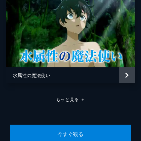
ついに魔術で念願の目玉・鏡眼を完成させる
クノン。初めて見る景色、初めて見る自分の
姿、初めて見るイコやミリカ、そして家族の
姿。しかし、その背後には、実体はないのに
存在しているクノンだけに見えるものが...。
24分
第8話 別れと出会いとディラシック
ヒューグリア王国から遠く離れた魔術学校へ
出発するクノン。道中に立ち寄る祖父の屋敷
でイコは新しい侍女と交代する手はずになっ
ている。新しい侍女への引き継ぎも滞りなく
水属性の魔法使い
終了し、イコとの別れの時がやってくる。
24分
第9話 特級クラス
もっと見る
＋
魔術学校の入学試験当日。火属性のハンク、
風属性のリーヤ、光属性のレイエスと出会っ
たクノンは、聖教国の聖女とも呼ばれるレイ
エスにわくわくが止まらず、隙あらばナンパ
としか思えない質問を繰り返す。
今すぐ観る
24分