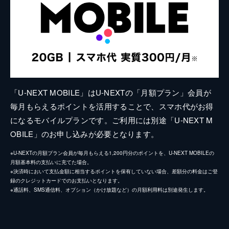
「U-NEXT MOBILE」はU-NEXTの「月額プラン」会員が
毎月もらえるポイントを活用することで、スマホ代がお得
になるモバイルプランです。ご利用には別途「U-NEXT M
OBILE」のお申し込みが必要となります。
※U-NEXTの月額プラン会員が毎月もらえる1,200円分のポイントを、U-NEXT MOBILEの
月額基本料の支払いに充てた場合。
※決済時において支払金額に相当するポイントを保有していない場合、差額分の料金はご登
録のクレジットカードでのお支払いとなります。
※通話料、SMS通信料、オプション（かけ放題など）の月額利用料は別途発生します。