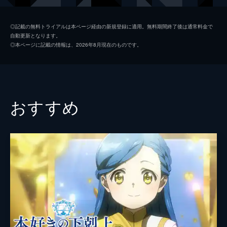
より、クノンの人生が一変する。
24分
ミリカ・ヒューグリア
鬼頭明里
第2話 貴族学校へ
◎記載の無料トライアルは本ページ経由の新規登録に適用。無料期間終了後は通常料金で
自動更新となります。
9歳になったクノンは、ある晩父に呼び出さ
ジェニエ・コース
山口立花子
◎本ページに記載の情報は、2026年8月現在のものです。
れ、貴族の子供は貴族学校へ通う義務がある
ゼオンリー・フィンロール
島﨑信長
ことを聞かされる。生まれて初めて社交の場
へ出る弟を必ず守ろうと心に誓う兄。しか
アーソン・グリオン
宮本充
し、そんな兄の心配はクノンには無用で...。
24分
ティナリザ・グリオン
庄司宇芽香
おすすめ
第3話 卒業そして次はどうする
イクシオ・グリオン
梶原岳人
学校生活を楽しむクノンとミリカの前に、凶
暴性と暴力性を隠そうともせず立ちはだかる
ダリオ・サンズ
浦和希
ライル。5日目の登校日。卒業を決める最終
試験が行われている頃、ジェニエはクノンに
レイエス・セントランス
大西沙織
重要な真実を打ち明ける決意をしていた。
ハンク・ビート
子安光樹
24分
第4話 いざ王城へ
リーヤ・ホース
堀江瞬
新たな魔術師の講師に王宮魔術師を希望する
クノン。王宮魔術師の総監・ロンディモンド
サーフ・クリケット
岡本信彦
もクノンに興味を持ち、面会の許可が下り