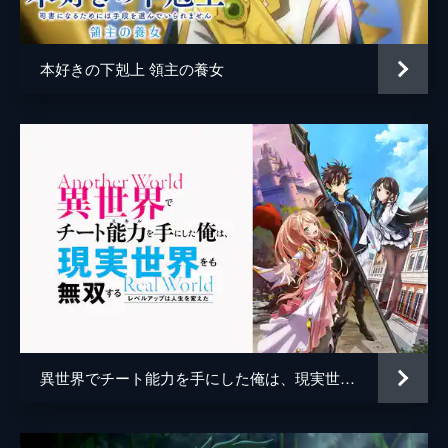
リンコ・ラウンド
芹澤優
る。面会の前に城内での振る舞いについてク
ノンに注意しようとするレーシャだった
ベイル・カークントン
小野賢章
が...。
本好きの下剋上 領主の養女
24分
ルルォメット・ゲインズ
榎木淳弥
第5話 なかなかの男の子と新たな師
シロト・ロクソン
花守ゆみり
無事?にロンディモンドのテストをクリアし
たクノンはミリカとの初めてのディナーへ。
監督
大庭秀昭
クノンの堂々としてユーモアたっぷりな紳士
ぶりは付き添った侍女も舌を巻くほどで、ミ
キャラクターデザイン
佐藤陽子
リカはますますクノンに夢中になっていく。
小林利充
24分
第6話 すごい修行とすごい結果
原作
南野海風
ゼオンリーの弟子に迎えられたクノン。どん
キャラクター原案
Laruha
な厳しい修行があるのだろうとわくわくして
いたが、与えられた課題は書類の清書作業。
音楽
滝澤俊輔
それらは全てゼオンリーの研究と実験の覚え
異世界でチート能力を手にした俺は、現実世界をも無双する～レベルアップは人生を変えた～
書きで重要国家機密でもあった。
総作画監督
小林利充
24分
アニメーション制作
プラチナビジョン
第7話 魔術師クノンは見えている