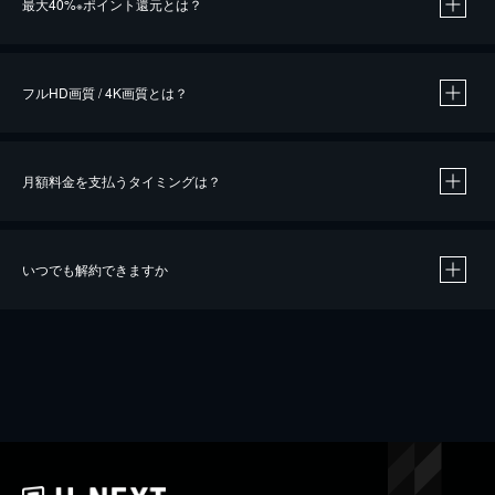
最大40%
ポイント還元とは？
※
※
作品によって必要なポイントが異なります。
フルHD画質 / 4K画質とは？
月額料金を支払うタイミングは？
※
40％ポイント還元の対象は、クレジットカード決済による作品の購入 / レンタルです。
※
iOSアプリのUコイン決済による作品の購入 / レンタルは、20％のポイント還元です。
※
還元の対象外となる決済方法や商品があります。くわしくは
こちら
をご確認ください。
いつでも解約できますか
こちら