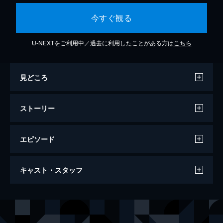
今すぐ観る
U-NEXTをご利用中／過去に利用したことがある方は
こちら
見どころ
ストーリー
エピソード
第1話 色付く世界
キャスト・スタッフ
生まれながら目が見えない侯爵家の次男、ク
ノン・グリオン。人々は彼を祝福したが暗闇
の中のクノンは心を閉ざしていく。そんなあ
声の出演
クノン・グリオン
早見沙織
る日、家庭教師・ジェニエの何気ない一言に
イコ・ラウンド
内田真礼