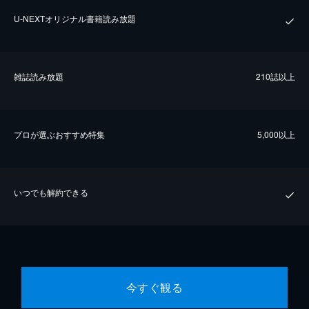
U-NEXTオリジナル書籍読み放題
雑誌読み放題
210誌以上
プロが選ぶおすすめ特集
5,000以上
いつでも解約できる
今すぐ観る