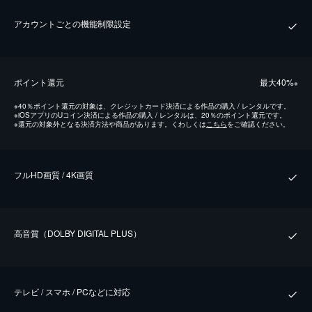
アカウントごとの機能制限設定
ポイント還元
最⼤40%
※
※
40％ポイント還元の対象は、クレジットカード決済による作品の購入 / レンタルです。
※
iOSアプリのUコイン決済による作品の購入 / レンタルは、20％のポイント還元です。
※
還元の対象外となる決済方法や商品があります。くわしくは
こちら
をご確認ください。
フルHD画質 / 4K画質
⾼⾳質（DOLBY DIGITAL PLUS）
テレビ / スマホ / PCなどに対応