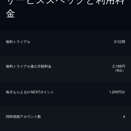
金
無料トライアル
31日間
無料トライアル後の⽉額料金
2,189円
（税込）
毎⽉もらえるU-NEXTポイント
1,200円分
同時視聴アカウント数
4