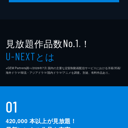
第10話 聖女の金銭問題
クノンたちが合格した特級クラスは、学びた
いことを自分で選んで好きなだけ学べる自由
なクラス。しかし、親や国からの仕送りは禁
止。生活費は自分の魔術を使って稼がなくて
はならないルールがあった。
見放題作品数
！
No.1
24分
※
とは
U-NEXT
※GEM Partners調べ/2026年7⽉ 国内の主要な定額制動画配信サービスにおける洋画/邦画/
海外ドラマ/韓流・アジアドラマ/国内ドラマ/アニメを調査。別途、有料作品あり。
01
420,000
本以上が見放題！