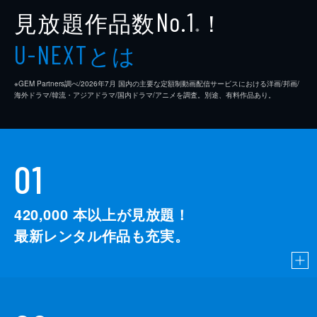
見放題作品数
！
No.1
※
とは
U-NEXT
※GEM Partners調べ/2026年7⽉ 国内の主要な定額制動画配信サービスにおける洋画/邦画/
海外ドラマ/韓流・アジアドラマ/国内ドラマ/アニメを調査。別途、有料作品あり。
01
420,000
本以上が見放題！
最新レンタル作品も充実。