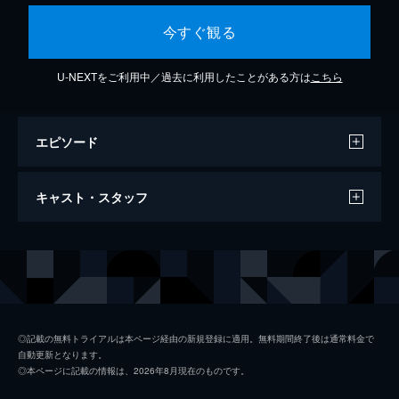
今すぐ観る
U-NEXTをご利用中／過去に利用したことがある方は
こちら
エピソード
Teenage Frankenstein
キャスト・スタッフ
5分
出演
アリス・クーパー
◎記載の無料トライアルは本ページ経由の新規登録に適用。無料期間終了後は通常料金で
自動更新となります。
◎本ページに記載の情報は、2026年8月現在のものです。