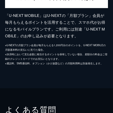
「U-NEXT MOBILE」はU-NEXTの「月額プラン」会員が
毎月もらえるポイントを活用することで、スマホ代がお得
になるモバイルプランです。ご利用には別途「U-NEXT M
OBILE」のお申し込みが必要となります。
※U-NEXTの月額プラン会員が毎月もらえる1,200円分のポイントを、U-NEXT MOBILEの
月額基本料の支払いに充てた場合。
※決済時において支払金額に相当するポイントを保有していない場合、差額分の料金はご登
録のクレジットカードでのお支払いとなります。
※通話料、SMS通信料、オプション（かけ放題など）の月額利用料は別途発生します。
よくある質問