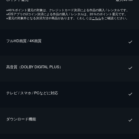
※
40％ポイント還元の対象は、クレジットカード決済による作品の購入 / レンタルです。
※
iOSアプリのUコイン決済による作品の購入 / レンタルは、20％のポイント還元です。
※
還元の対象外となる決済方法や商品があります。くわしくは
こちら
をご確認ください。
フルHD画質 / 4K画質
⾼⾳質（DOLBY DIGITAL PLUS）
テレビ / スマホ / PCなどに対応
ダウンロード機能