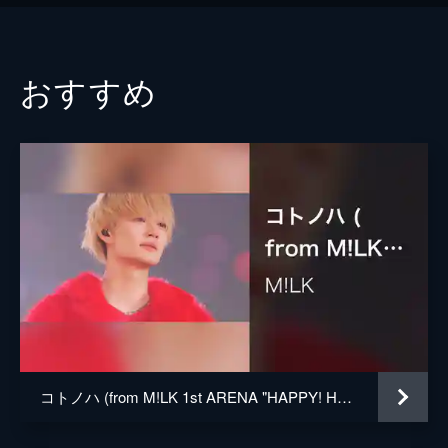
おすすめ
コトノハ (from M!LK 1st ARENA "HAPPY! HAPPY! HAPPY!" Live at 横浜アリーナ 2023.10.22)