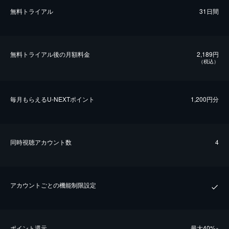
無料トライアル
31日間
無料トライアル後の⽉額料金
2,189円
（税込）
毎⽉もらえるU-NEXTポイント
1,200円分
同時視聴アカウント数
4
アカウントごとの機能制限設定
ポイント還元
最⼤40%
※