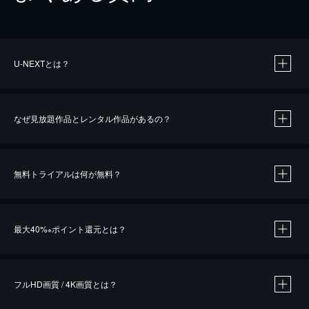
U-NEXTとは？
なぜ見放題作品とレンタル作品があるの？
無料トライアルは何が無料？
※
最大40%
ポイント還元とは？
※
※
作品によって必要なポイントが異なります。
フルHD画質 / 4K画質とは？