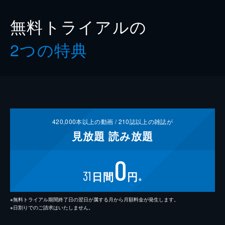
無料トライアルの
2つの特典
420,000
本以上の動画 /
210
誌以上の雑誌が
見放題
読み放題
0
31
日間
円
※
※無料トライアル期間終了日の翌日が属する月から月額料金が発生します。
※日割りでのご請求はいたしません。