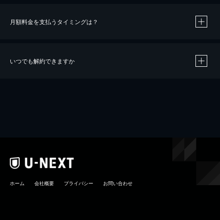
月額料金を支払うタイミングは？
※
40％ポイント還元の対象は、クレジットカード決済による作品の購入 / レンタルです。
※
iOSアプリのUコイン決済による作品の購入 / レンタルは、20％のポイント還元です。
※
還元の対象外となる決済方法や商品があります。くわしくは
こちら
をご確認ください。
いつでも解約できますか
こちら
ホーム
会社概要
プライバシー
お問い合わせ