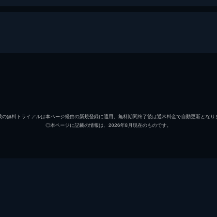
アン・ネサン
キル・ヘヨン
載の無料トライアルは本ページ経由の新規登録に適用。無料期間終了後は通常料金で自動更新となり
◎本ページに記載の情報は、2026年8月現在のものです。
ペク・ジウォン