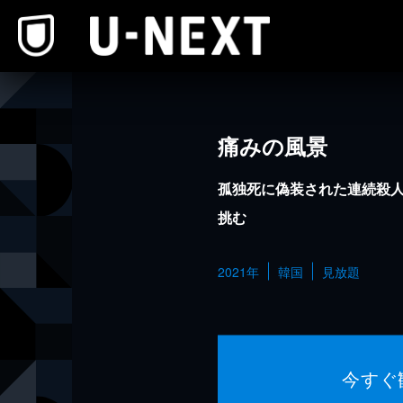
本文へスキップ
痛みの風景
孤独死に偽装された連続殺
挑む
2021年
韓国
見放題
今すぐ