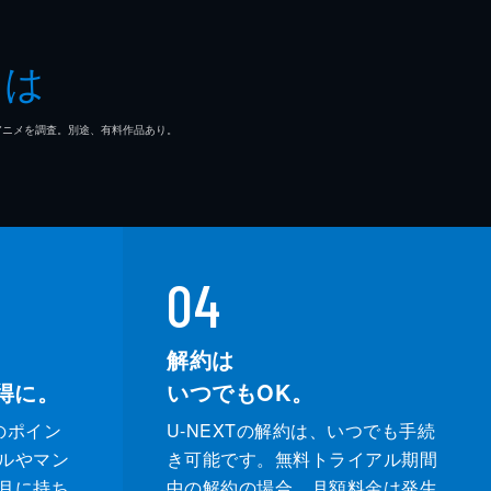
とは
マ/アニメを調査。別途、有料作品あり。
04
解約は
得に。
いつでもOK。
のポイン
U-NEXTの解約は、いつでも手続
ルやマン
き可能です。無料トライアル期間
月に持ち
中の解約の場合、月額料金は発生