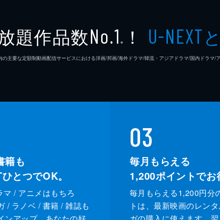
放題作品数
！
No.1
U-NEXT
※
26年7⽉ 国内の主要な定額制動画配信サービスにおける洋画/邦画/海外ドラマ/韓流・アジアドラマ/国内ドラ
03
書籍も
毎月もらえる
XTひとつでOK。
1,200
ポイントでお
ドラマ / アニメはもちろ
毎月もらえる1,200円分
/ ラノベ / 書籍 / 雑誌も
トは、最新映画のレンタ
インアップ。あなたの好
ガの購入に使えます。翌