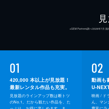
見
※GEM Partners調べ/20
01
02
420,000
本以上が見放題！
動画も
最新レンタル作品も充実。
U-NE
見放題のラインアップ数は断トツ
映画 / 
のNo.1。だから観たい作品を、た
ん、マンガ 
っぷり、お得に楽しめます。ま
豊富にラ