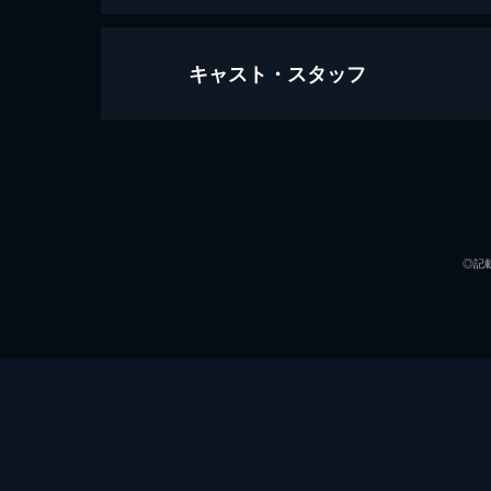
キャスト・スタッフ
痛みの風景
79分
出演
◎記