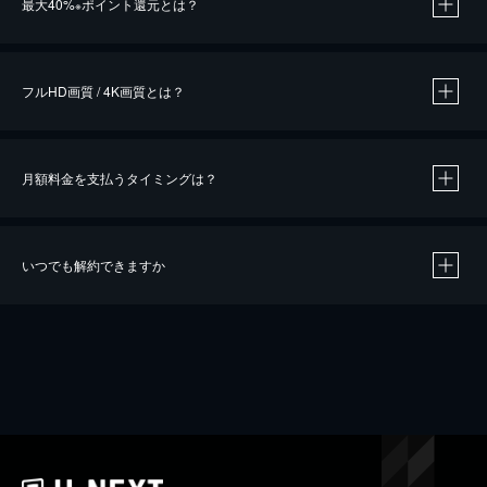
最大40%
ポイント還元とは？
※
※
作品によって必要なポイントが異なります。
フルHD画質 / 4K画質とは？
月額料金を支払うタイミングは？
※
40％ポイント還元の対象は、クレジットカード決済による作品の購入 / レンタルです。
※
iOSアプリのUコイン決済による作品の購入 / レンタルは、20％のポイント還元です。
※
還元の対象外となる決済方法や商品があります。くわしくは
こちら
をご確認ください。
いつでも解約できますか
こちら