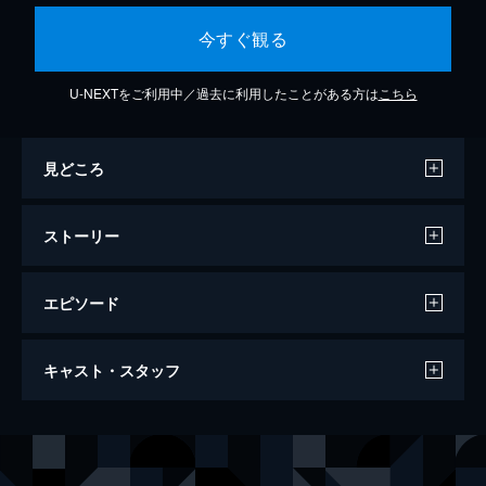
今すぐ観る
U-NEXTをご利用中／過去に利用したことがある方は
こちら
見どころ
ストーリー
エピソード
偽りの楽園
キャスト・スタッフ
92分
出演
マディソン
エミリー・テナント
CW
カサンドラ・ノード