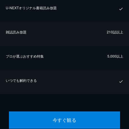
U-NEXTオリジナル書籍読み放題
雑誌読み放題
210誌以上
プロが選ぶおすすめ特集
5,000以上
いつでも解約できる
今すぐ観る