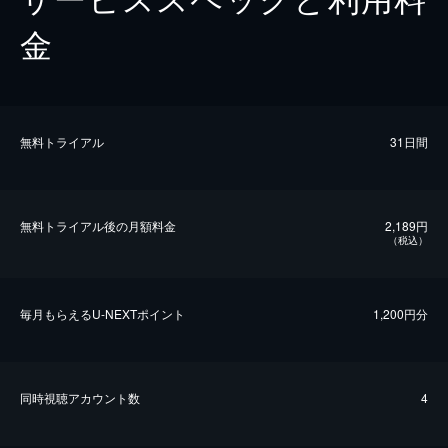
金
無料トライアル
31日間
無料トライアル後の⽉額料金
2,189円
（税込）
毎⽉もらえるU-NEXTポイント
1,200円分
同時視聴アカウント数
4