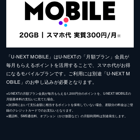
「U-NEXT MOBILE」はU-NEXTの「月額プラン」会員が
毎月もらえるポイントを活用することで、スマホ代がお得
になるモバイルプランです。ご利用には別途「U-NEXT M
OBILE」のお申し込みが必要となります。
※U-NEXTの月額プラン会員が毎月もらえる1,200円分のポイントを、U-NEXT MOBILEの
月額基本料の支払いに充てた場合。
※決済時において支払金額に相当するポイントを保有していない場合、差額分の料金はご登
録のクレジットカードでのお支払いとなります。
※通話料、SMS通信料、オプション（かけ放題など）の月額利用料は別途発生します。