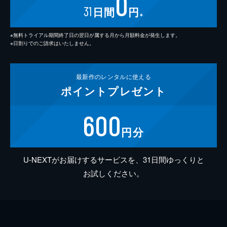
0
31
日間
円
※
※無料トライアル期間終了日の翌日が属する月から月額料金が発生します。
※日割りでのご請求はいたしません。
最新作の
レンタルに使える
ポイント
プレゼント
600
円分
U-NEXTがお届けするサービスを、31日間ゆっくりと
お試しください。