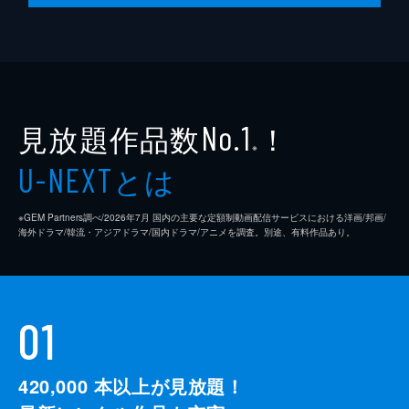
見放題作品数
！
No.1
※
とは
U-NEXT
※GEM Partners調べ/2026年7⽉ 国内の主要な定額制動画配信サービスにおける洋画/邦画/
海外ドラマ/韓流・アジアドラマ/国内ドラマ/アニメを調査。別途、有料作品あり。
01
420,000
本以上が見放題！