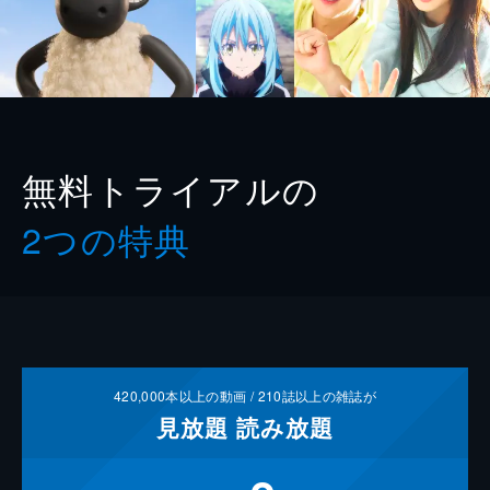
無料トライアルの
2つの特典
420,000
本以上の動画 /
210
誌以上の雑誌が
見放題
読み放題