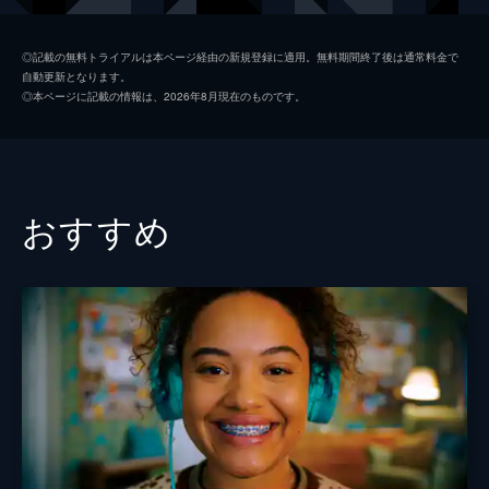
ライアン
ローリー・Ｊ・セイパー
◎記載の無料トライアルは本ページ経由の新規登録に適用。無料期間終了後は通常料金で
自動更新となります。
ジェシカ
サラ・カニング
◎本ページに記載の情報は、2026年8月現在のものです。
監督
カーティス・デヴィッド・ハーダー
脚本
カーティス・デヴィッド・ハーダー
テシュ・グティコンダ
おすすめ
音楽
エイヴリー・ケンティス
製作
カーティス・デヴィッド・ハーダー
テシュ・グティコンダ
ブランドン・クリステンセン
ジャック・キャンベル
マイカ・ヘンリー