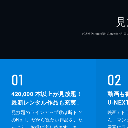
見
※GEM Partners調べ/20
01
02
420,000
本以上が見放題！
動画も
最新レンタル作品も充実。
U-NE
見放題のラインアップ数は断トツ
映画 / 
のNo.1。だから観たい作品を、た
ん、マンガ 
っぷり、お得に楽しめます。ま
豊富にラ