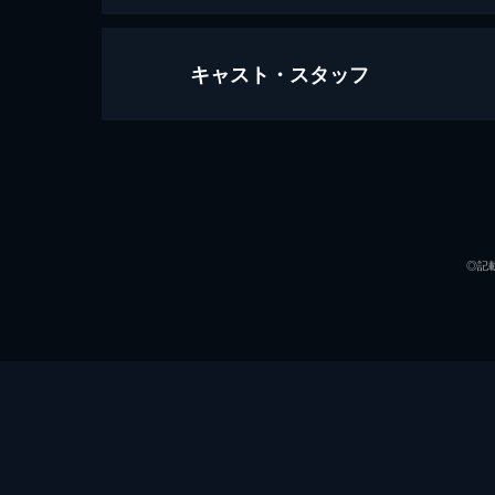
キャスト・スタッフ
鬼門
85分
出演
◎記
監督