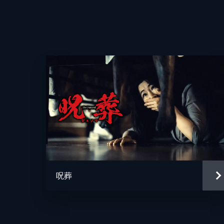
脚本
呪葬