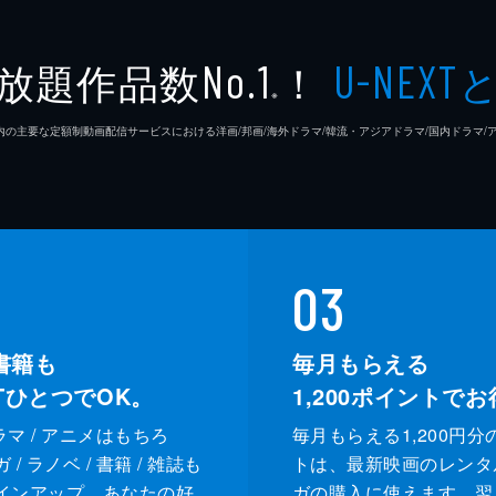
放題作品数
！
No.1
U-NEXT
※
26年7⽉ 国内の主要な定額制動画配信サービスにおける洋画/邦画/海外ドラマ/韓流・アジアドラマ/国内ドラ
03
書籍も
毎月もらえる
XTひとつでOK。
1,200
ポイントでお
ドラマ / アニメはもちろ
毎月もらえる1,200円分
/ ラノベ / 書籍 / 雑誌も
トは、最新映画のレンタ
インアップ。あなたの好
ガの購入に使えます。翌