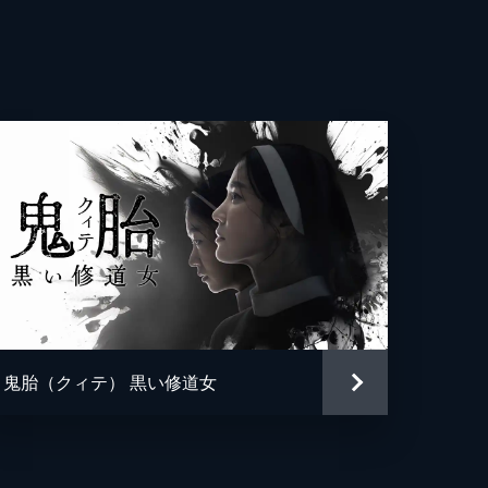
ドックン
ョンホ
鬼胎（クィテ） 黒い修道女