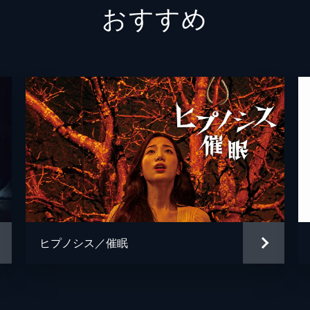
おすすめ
シム・
イ・ジ
ヒプノシス／催眠