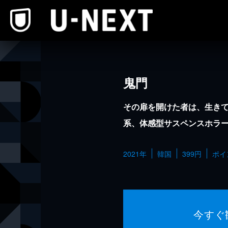
本文へスキップ
鬼門
その扉を開けた者は、生き
系、体感型サスペンスホラ
2021年
韓国
399円
ポイ
今すぐ