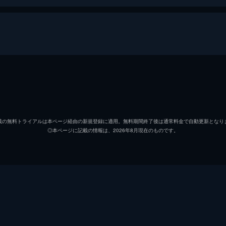
ドジン
キム・
ヘヨン
キム・
載の無料トライアルは本ページ経由の新規登録に適用。無料期間終了後は通常料金で自動更新となり
◎本ページに記載の情報は、2026年8月現在のものです。
テフン
イ・ジ
ウォンジェ
ホン・
ドジン（幼少期）
チャン
シム・