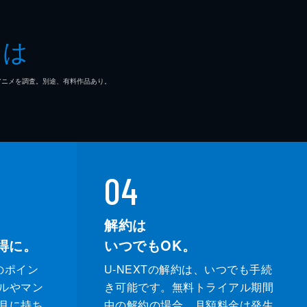
とは
マ/アニメを調査。別途、有料作品あり。
04
解約は
得に。
いつでもOK。
のポイン
U-NEXTの解約は、いつでも手続
ルやマン
き可能です。無料トライアル期間
月に持ち
中の解約の場合、月額料金は発生