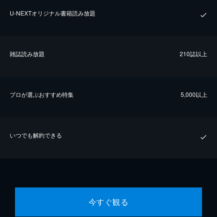
U-NEXTオリジナル書籍読み放題
雑誌読み放題
210誌以上
プロが選ぶおすすめ特集
5,000以上
いつでも解約できる
今すぐ観る