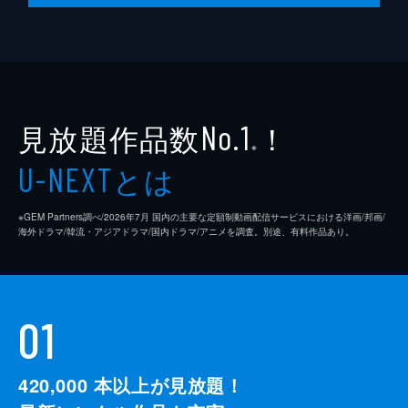
見放題作品数
！
No.1
※
とは
U-NEXT
※GEM Partners調べ/2026年7⽉ 国内の主要な定額制動画配信サービスにおける洋画/邦画/
海外ドラマ/韓流・アジアドラマ/国内ドラマ/アニメを調査。別途、有料作品あり。
01
420,000
本以上が見放題！