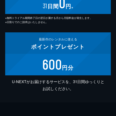
0
31
日間
円
※
※無料トライアル期間終了日の翌日が属する月から月額料金が発生します。
※日割りでのご請求はいたしません。
最新作の
レンタルに使える
ポイント
プレゼント
600
円分
U-NEXTがお届けするサービスを、31日間ゆっくりと
お試しください。