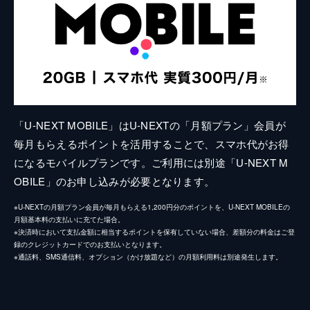
「U-NEXT MOBILE」はU-NEXTの「月額プラン」会員が
毎月もらえるポイントを活用することで、スマホ代がお得
になるモバイルプランです。ご利用には別途「U-NEXT M
OBILE」のお申し込みが必要となります。
※U-NEXTの月額プラン会員が毎月もらえる1,200円分のポイントを、U-NEXT MOBILEの
月額基本料の支払いに充てた場合。
※決済時において支払金額に相当するポイントを保有していない場合、差額分の料金はご登
録のクレジットカードでのお支払いとなります。
※通話料、SMS通信料、オプション（かけ放題など）の月額利用料は別途発生します。