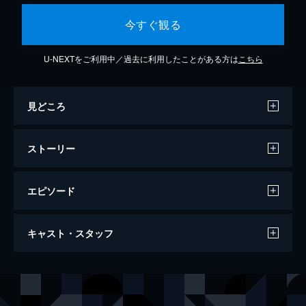
今すぐ観る
U-NEXTをご利用中／過去に利用したことがある方は
こちら
見どころ
ストーリー
エピソード
アブルプティオ 狂気人形
キャスト・スタッフ
95分
声の出演
ジェームズ・マースターズ
クリストファー・マクドナルド