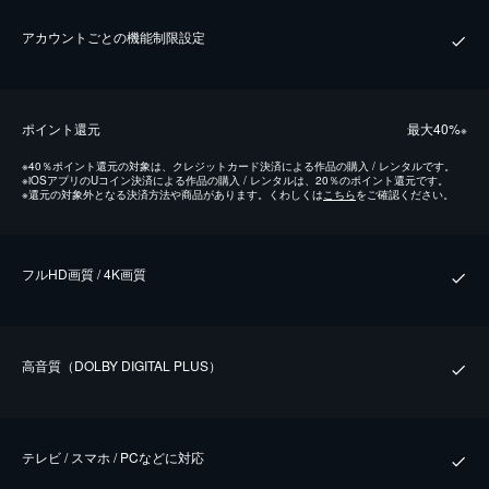
アカウントごとの機能制限設定
ポイント還元
最⼤40%
※
※
40％ポイント還元の対象は、クレジットカード決済による作品の購入 / レンタルです。
※
iOSアプリのUコイン決済による作品の購入 / レンタルは、20％のポイント還元です。
※
還元の対象外となる決済方法や商品があります。くわしくは
こちら
をご確認ください。
フルHD画質 / 4K画質
⾼⾳質（DOLBY DIGITAL PLUS）
テレビ / スマホ / PCなどに対応