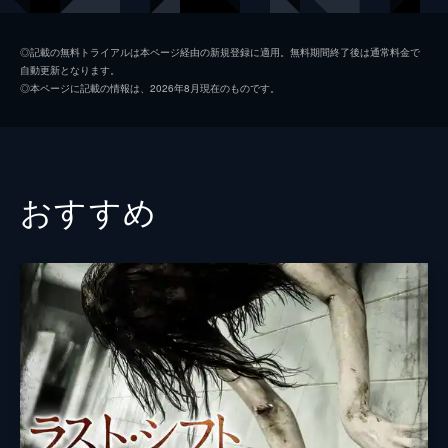
ハナ・メイ・リー
◎記載の無料トライアルは本ページ経由の新規登録に適用。無料期間終了後は通常料金で
自動更新となります。
ジョーダン・ピール
◎本ページに記載の情報は、2026年8月現在のものです。
ロバート・イングランド
シド・ヘイグ
ソーム・カピラ
おすすめ
監督
エヴァン・マーロウ
脚本
エヴァン・マーロウ