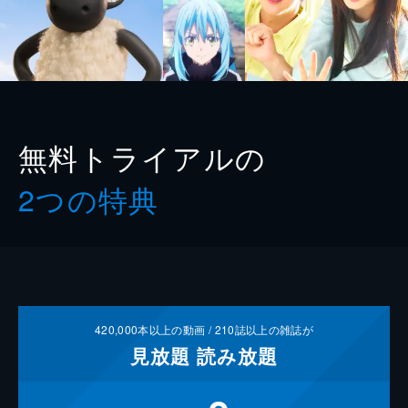
無料トライアルの
2つの特典
420,000
本以上の動画 /
210
誌以上の雑誌が
見放題
読み放題