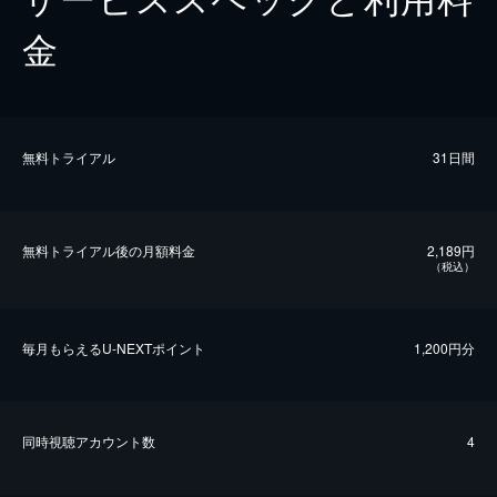
金
無料トライアル
31日間
無料トライアル後の⽉額料金
2,189円
（税込）
毎⽉もらえるU-NEXTポイント
1,200円分
同時視聴アカウント数
4