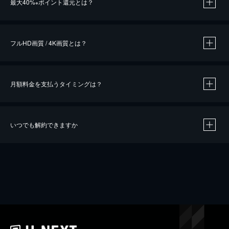
最大40%
ポイント還元とは？
※
※
作品によって必要なポイントが異なります。
フルHD画質 / 4K画質とは？
月額料金を支払うタイミングは？
※
40％ポイント還元の対象は、クレジットカード決済による作品の購入 / レンタルです。
※
iOSアプリのUコイン決済による作品の購入 / レンタルは、20％のポイント還元です。
※
還元の対象外となる決済方法や商品があります。くわしくは
こちら
をご確認ください。
いつでも解約できますか
こちら