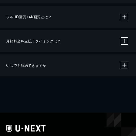
フルHD画質 / 4K画質とは？
月額料金を支払うタイミングは？
※
40％ポイント還元の対象は、クレジットカード決済による作品の購入 / レンタルです。
※
iOSアプリのUコイン決済による作品の購入 / レンタルは、20％のポイント還元です。
※
還元の対象外となる決済方法や商品があります。くわしくは
こちら
をご確認ください。
いつでも解約できますか
こちら