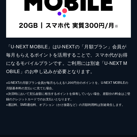
「U-NEXT MOBILE」はU-NEXTの「月額プラン」会員が
毎月もらえるポイントを活用することで、スマホ代がお得
になるモバイルプランです。ご利用には別途「U-NEXT M
OBILE」のお申し込みが必要となります。
※U-NEXTの月額プラン会員が毎月もらえる1,200円分のポイントを、U-NEXT MOBILEの
月額基本料の支払いに充てた場合。
※決済時において支払金額に相当するポイントを保有していない場合、差額分の料金はご登
録のクレジットカードでのお支払いとなります。
※通話料、SMS通信料、オプション（かけ放題など）の月額利用料は別途発生します。