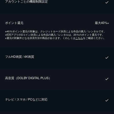
アカウントごとの機能制限設定
ポイント還元
最⼤40%
※
※
40％ポイント還元の対象は、クレジットカード決済による作品の購入 / レンタルです。
※
iOSアプリのUコイン決済による作品の購入 / レンタルは、20％のポイント還元です。
※
還元の対象外となる決済方法や商品があります。くわしくは
こちら
をご確認ください。
フルHD画質 / 4K画質
⾼⾳質（DOLBY DIGITAL PLUS）
テレビ / スマホ / PCなどに対応