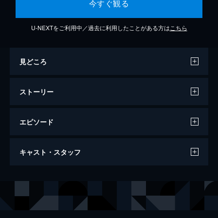
今すぐ観る
U-NEXTをご利用中／過去に利用したことがある方は
こちら
見どころ
ストーリー
エピソード
Toto - 35th Anniversary Tour: Live in
キャスト・スタッフ
Poland
131分
出演
TOTO