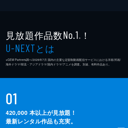
見放題作品数
！
No.1
※
とは
U-NEXT
※GEM Partners調べ/2026年7⽉ 国内の主要な定額制動画配信サービスにおける洋画/邦画/
海外ドラマ/韓流・アジアドラマ/国内ドラマ/アニメを調査。別途、有料作品あり。
01
420,000
本以上が見放題！
最新レンタル作品も充実。