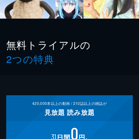
無料トライアルの
2つの特典
420,000
本以上の動画 /
210
誌以上の雑誌が
見放題
読み放題
0
31
日間
円
※