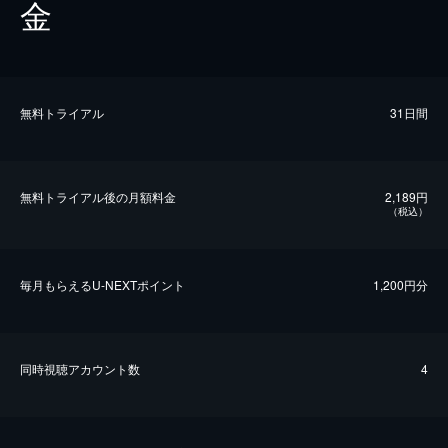
金
無料トライアル
31日間
無料トライアル後の⽉額料金
2,189円
（税込）
毎⽉もらえるU-NEXTポイント
1,200円分
同時視聴アカウント数
4