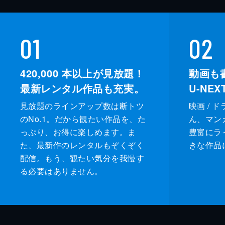
01
02
420,000
本以上が見放題！
動画も
最新レンタル作品も充実。
U-NE
見放題のラインアップ数は断トツ
映画 / 
のNo.1。だから観たい作品を、た
ん、マンガ 
っぷり、お得に楽しめます。ま
豊富にラ
た、最新作のレンタルもぞくぞく
きな作品
配信。もう、観たい気分を我慢す
る必要はありません。