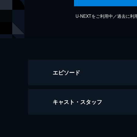
U-NEXTをご利用中／過去に
エピソード
キャスト・スタッフ
Ngeke
4分
出演