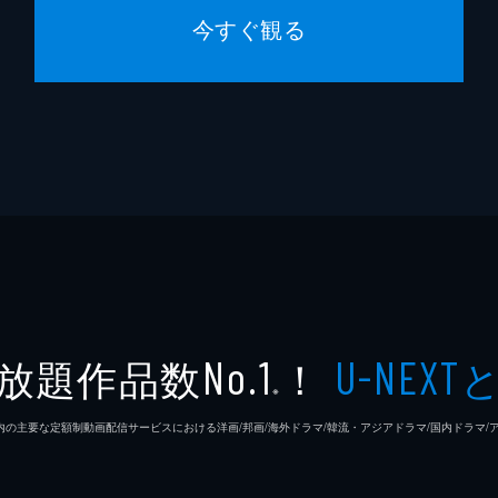
今すぐ観る
放題作品数
！
No.1
U-NEXT
※
26年7⽉ 国内の主要な定額制動画配信サービスにおける洋画/邦画/海外ドラマ/韓流・アジアドラマ/国内ドラ