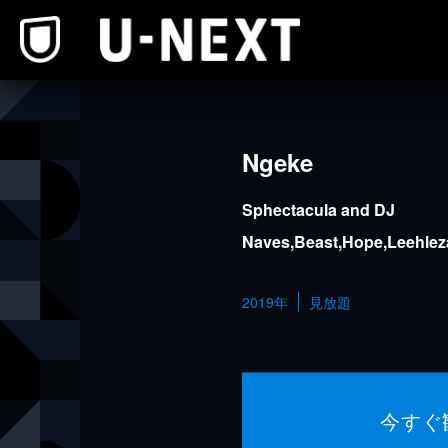
本文へスキップ
Ngeke
Sphectacula and DJ
Naves,Beast,Hope,Leehle
曲：Prince Bulo,Malusi Ndl
2019年
見放題
今すぐ