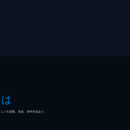
とは
マ/アニメを調査。別途、有料作品あり。