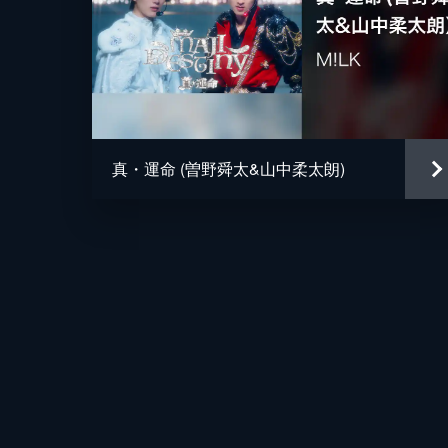
真・運命 (曽野舜太&山中柔太朗)