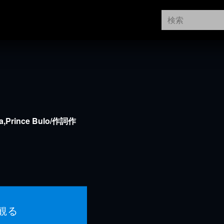
za,Prince Bulo/作詞作
ovu,Hope Mbhele,
観る