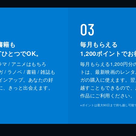
03
書籍も
毎月もらえる
XTひとつでOK。
1,200
ポイントでお
ドラマ / アニメはもちろ
毎月もらえる1,200円分
/ ラノベ / 書籍 / 雑誌も
トは、最新映画のレンタ
インアップ。あなたの好
ガの購入に使えます。翌
に、きっと出会えます。
越すこともできるので、
作品にご利用ください。
※
ポイントは最大90日まで持ち越し可能