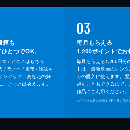
03
書籍も
毎月もらえる
XTひとつでOK。
1,200
ポイントでお
ドラマ / アニメはもちろ
毎月もらえる1,200円分
/ ラノベ / 書籍 / 雑誌も
トは、最新映画のレンタ
インアップ。あなたの好
ガの購入に使えます。翌
に、きっと出会えます。
越すこともできるので、
作品にご利用ください。
※
ポイントは最大90日まで持ち越し可能