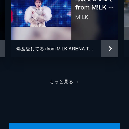
爆裂愛してる (from M!LK ARENA TOUR 2025-2026「SMILE POP!」 LIVE at 国立代々木競技場 第一体育館 2026.02.11)
もっと見る
＋