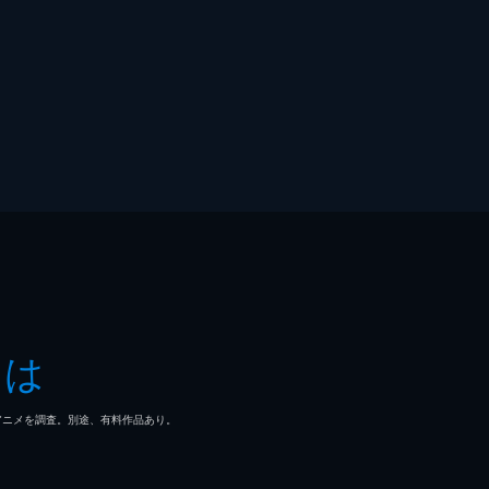
とは
マ/アニメを調査。別途、有料作品あり。