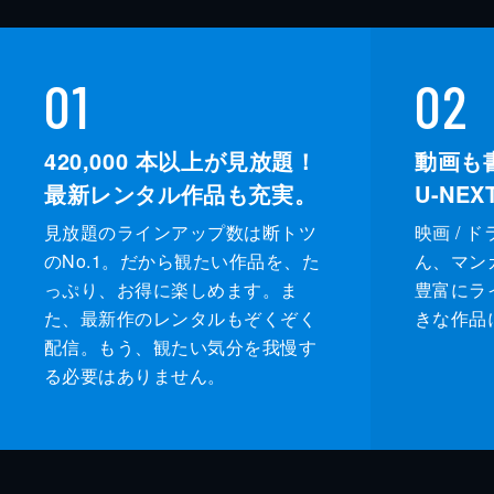
01
02
420,000
本以上が見放題！
動画も
最新レンタル作品も充実。
U-NE
見放題のラインアップ数は断トツ
映画 / 
のNo.1。だから観たい作品を、た
ん、マンガ 
っぷり、お得に楽しめます。ま
豊富にラ
た、最新作のレンタルもぞくぞく
きな作品
配信。もう、観たい気分を我慢す
る必要はありません。