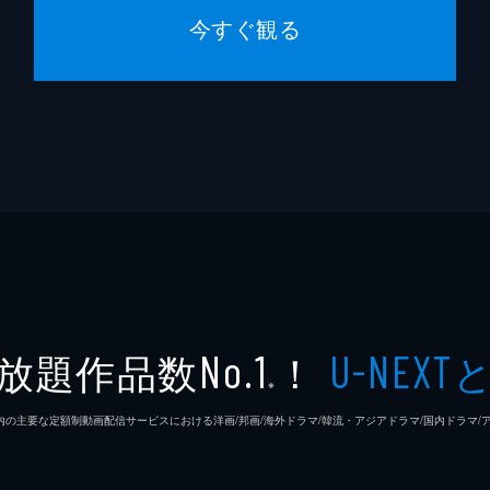
今すぐ観る
放題作品数
！
No.1
U-NEXT
※
26年7⽉ 国内の主要な定額制動画配信サービスにおける洋画/邦画/海外ドラマ/韓流・アジアドラマ/国内ドラ