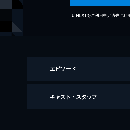
U-NEXTをご利用中／過去に
エピソード
キャスト・スタッフ
Dynamo
4分
出演