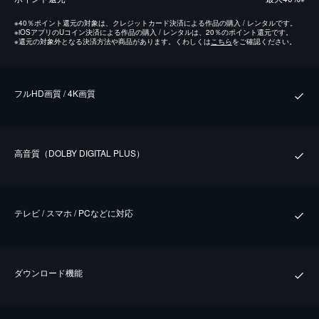
※
40％ポイント還元の対象は、クレジットカード決済による作品の購入 / レンタルです。
※
iOSアプリのUコイン決済による作品の購入 / レンタルは、20％のポイント還元です。
※
還元の対象外となる決済方法や商品があります。くわしくは
こちら
をご確認ください。
フルHD画質 / 4K画質
⾼⾳質（DOLBY DIGITAL PLUS）
テレビ / スマホ / PCなどに対応
ダウンロード機能