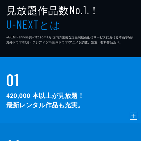
見放題作品数
！
No.1
※
とは
U-NEXT
※GEM Partners調べ/2026年7⽉ 国内の主要な定額制動画配信サービスにおける洋画/邦画/
海外ドラマ/韓流・アジアドラマ/国内ドラマ/アニメを調査。別途、有料作品あり。
01
420,000
本以上が見放題！
最新レンタル作品も充実。