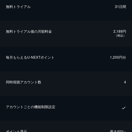
無料トライアル
31日間
無料トライアル後の⽉額料金
2,189円
（税込）
毎⽉もらえるU-NEXTポイント
1,200円分
同時視聴アカウント数
4
アカウントごとの機能制限設定
ポイント還元
最⼤40%
※