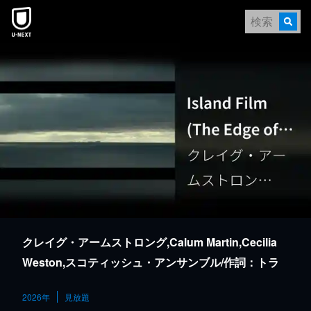
本文へスキップ
クレイグ・アームストロング,Calum Martin,Cecilia
Weston,スコティッシュ・アンサンブル/作詞：トラ
ディショナル 作曲：クレイグ・アームストロン
2026年
見放題
グ,Calum Martin