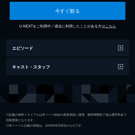
今すぐ観る
U-NEXTをご利用中／過去に利用したことがある方は
こちら
エピソード
Island Film (The Edge of the Sea:
キャスト・スタッフ
Ballantyne Movement 2)
3分
出演
クレイグ・アームストロング
Calum Martin
Cecilia Weston
◎記載の無料トライアルは本ページ経由の新規登録に適用。無料期間終了後は通常料金で
自動更新となります。
スコティッシュ・アンサンブル
◎本ページに記載の情報は、2026年8月現在のものです。