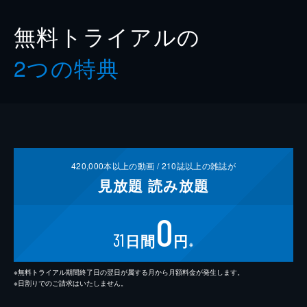
無料トライアルの
2つの特典
420,000
本以上の動画 /
210
誌以上の雑誌が
見放題
読み放題
0
31
日間
円
※
※無料トライアル期間終了日の翌日が属する月から月額料金が発生します。
※日割りでのご請求はいたしません。