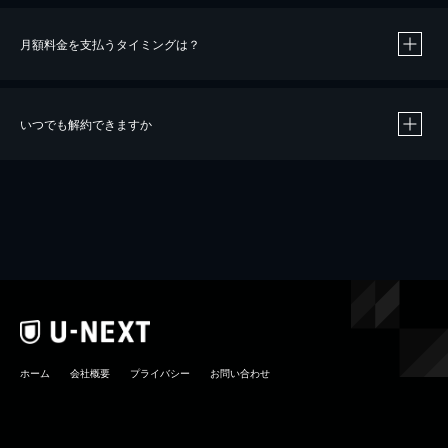
月額料金を支払うタイミングは？
※
40％ポイント還元の対象は、クレジットカード決済による作品の購入 / レンタルです。
※
iOSアプリのUコイン決済による作品の購入 / レンタルは、20％のポイント還元です。
※
還元の対象外となる決済方法や商品があります。くわしくは
こちら
をご確認ください。
いつでも解約できますか
こちら
ホーム
会社概要
プライバシー
お問い合わせ