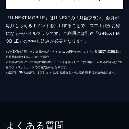
「U-NEXT MOBILE」はU-NEXTの「月額プラン」会員が
毎月もらえるポイントを活用することで、スマホ代がお得
になるモバイルプランです。ご利用には別途「U-NEXT M
OBILE」のお申し込みが必要となります。
※U-NEXTの月額プラン会員が毎月もらえる1,200円分のポイントを、U-NEXT MOBILEの
月額基本料の支払いに充てた場合。
※決済時において支払金額に相当するポイントを保有していない場合、差額分の料金はご登
録のクレジットカードでのお支払いとなります。
※通話料、SMS通信料、オプション（かけ放題など）の月額利用料は別途発生します。
よくある質問