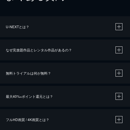
U-NEXTとは？
なぜ見放題作品とレンタル作品があるの？
無料トライアルは何が無料？
※
最大40%
ポイント還元とは？
※
※
作品によって必要なポイントが異なります。
フルHD画質 / 4K画質とは？