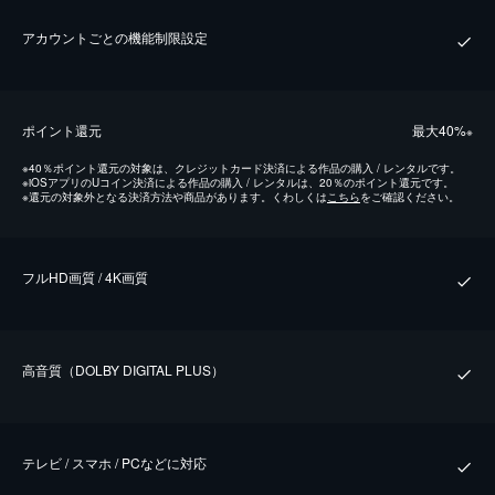
アカウントごとの機能制限設定
ポイント還元
最⼤40%
※
※
40％ポイント還元の対象は、クレジットカード決済による作品の購入 / レンタルです。
※
iOSアプリのUコイン決済による作品の購入 / レンタルは、20％のポイント還元です。
※
還元の対象外となる決済方法や商品があります。くわしくは
こちら
をご確認ください。
フルHD画質 / 4K画質
⾼⾳質（DOLBY DIGITAL PLUS）
テレビ / スマホ / PCなどに対応