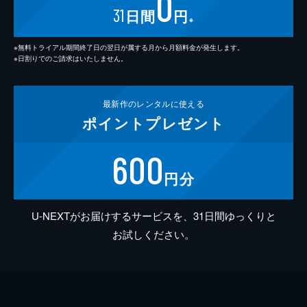
0
31
日間
円
※
※無料トライアル期間終了日の翌日が属する月から月額料金が発生します。
※日割りでのご請求はいたしません。
最新作の
レンタルに使える
ポイント
プレゼント
600
円分
U-NEXTがお届けするサービスを、31日間ゆっくりと
お試しください。