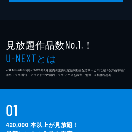
見放題作品数
！
No.1
※
とは
U-NEXT
※GEM Partners調べ/2026年7⽉ 国内の主要な定額制動画配信サービスにおける洋画/邦画/
海外ドラマ/韓流・アジアドラマ/国内ドラマ/アニメを調査。別途、有料作品あり。
01
420,000
本以上が見放題！