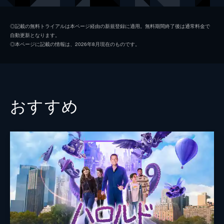
ケヴィン・クライン
◎記載の無料トライアルは本ページ経由の新規登録に適用。無料期間終了後は通常料金で
自動更新となります。
フィービー・ウォーラー＝ブリッジ
◎本ページに記載の情報は、2026年8月現在のものです。
ジェニファー・グラント
リリー・レーブ
ハミッシュ・リンクレイター
おすすめ
ジョディ・ターナー＝スミス
クロエ・イースト
ビリー・マグヌッセン
サラ・ガドン
監督
コゴナダ
脚本
セス・リース