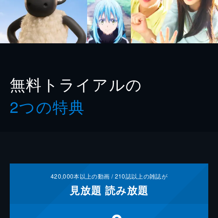
無料トライアルの
2つの特典
420,000
本以上の動画 /
210
誌以上の雑誌が
見放題
読み放題