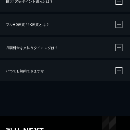
最大40%
ポイント還元とは？
※
※
作品によって必要なポイントが異なります。
フルHD画質 / 4K画質とは？
月額料金を支払うタイミングは？
※
40％ポイント還元の対象は、クレジットカード決済による作品の購入 / レンタルです。
※
iOSアプリのUコイン決済による作品の購入 / レンタルは、20％のポイント還元です。
※
還元の対象外となる決済方法や商品があります。くわしくは
こちら
をご確認ください。
いつでも解約できますか
こちら