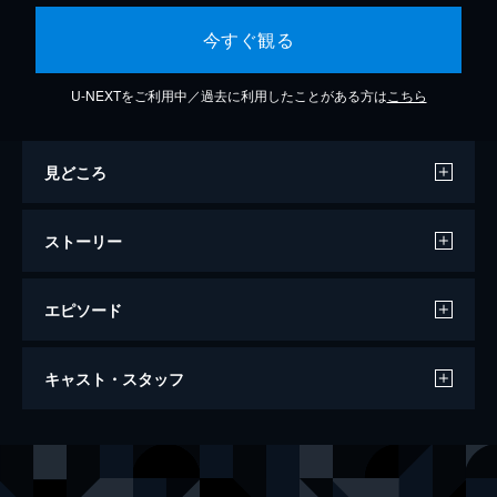
今すぐ観る
U-NEXTをご利用中／過去に利用したことがある方は
こちら
見どころ
ストーリー
エピソード
ビューティフル・ジャーニー ふたりの時
キャスト・スタッフ
空旅行
109分
出演
デヴィッド
コリン・ファレル
サラ
マーゴット・ロビー