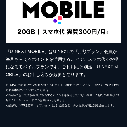
「U-NEXT MOBILE」はU-NEXTの「月額プラン」会員が
毎月もらえるポイントを活用することで、スマホ代がお得
になるモバイルプランです。ご利用には別途「U-NEXT M
OBILE」のお申し込みが必要となります。
※U-NEXTの月額プラン会員が毎月もらえる1,200円分のポイントを、U-NEXT MOBILEの
月額基本料の支払いに充てた場合。
※決済時において支払金額に相当するポイントを保有していない場合、差額分の料金はご登
録のクレジットカードでのお支払いとなります。
※通話料、SMS通信料、オプション（かけ放題など）の月額利用料は別途発生します。