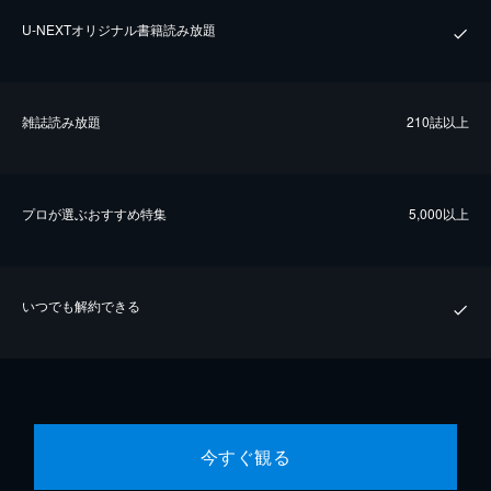
U-NEXTオリジナル書籍読み放題
雑誌読み放題
210誌以上
プロが選ぶおすすめ特集
5,000以上
いつでも解約できる
今すぐ観る