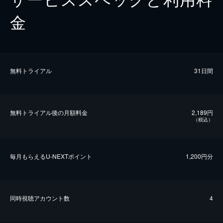
金
無料トライアル
31日間
無料トライアル後の⽉額料金
2,189円
（税込）
毎⽉もらえるU-NEXTポイント
1,200円分
同時視聴アカウント数
4