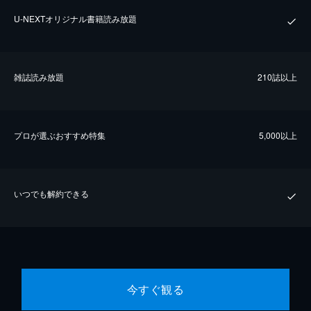
U-NEXTオリジナル書籍読み放題
雑誌読み放題
210誌以上
プロが選ぶおすすめ特集
5,000以上
いつでも解約できる
今すぐ観る