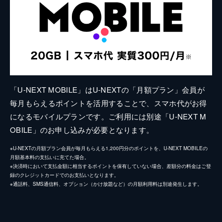
「U-NEXT MOBILE」はU-NEXTの「月額プラン」会員が
毎月もらえるポイントを活用することで、スマホ代がお得
になるモバイルプランです。ご利用には別途「U-NEXT M
OBILE」のお申し込みが必要となります。
※U-NEXTの月額プラン会員が毎月もらえる1,200円分のポイントを、U-NEXT MOBILEの
月額基本料の支払いに充てた場合。
※決済時において支払金額に相当するポイントを保有していない場合、差額分の料金はご登
録のクレジットカードでのお支払いとなります。
※通話料、SMS通信料、オプション（かけ放題など）の月額利用料は別途発生します。