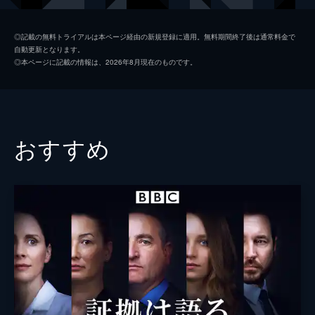
がジェットスキーに乗って溺死し...。
43分
フィリップ・ブース
第2話 真の被害者
◎記載の無料トライアルは本ページ経由の新規登録に適用。無料期間終了後は通常料金で
自動更新となります。
英国人旅行者の男性が高級ヴィラで倒れてい
セリーナ・マンテギ
◎本ページに記載の情報は、2026年8月現在のものです。
るのが見つかった。男性は一命を取り留める
ディラン・ブレイディ
が、一緒にいたはずの妻は行方不明、2人の
幼い子供たちは保護される。盗まれた物はな
ライア・コスタ
く、警察は強盗事件ではないと考えるが...。
44分
ダニー・スパーニ
おすすめ
第3話 火遊びの代償
イサック・フェリス
旅行中の英国人女性が出会った現地の青年と
一夜を過ごすも、バッグを盗まれて臨時旅券
監督
ジル・ロバートソン
の申請のために領事館を訪れる。アルバに警
察への通報を勧められた女性は拒否するが、
ジェニー・パッドン
情事の動画をポルノサイトに掲載され...。
脚本
ベン・リチャーズ
45分
第4話 異国の夢
ローレン・クリー
バルセロナに住む英国人女性の幼い息子がい
なくなる。ローラは父親が連れ去ったのでは
ないかと思い、空港にいた父親を取り押さえ