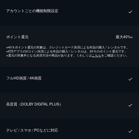
アカウントごとの機能制限設定
ポイント還元
最⼤40%
※
※
40％ポイント還元の対象は、クレジットカード決済による作品の購入 / レンタルです。
※
iOSアプリのUコイン決済による作品の購入 / レンタルは、20％のポイント還元です。
※
還元の対象外となる決済方法や商品があります。くわしくは
こちら
をご確認ください。
フルHD画質 / 4K画質
⾼⾳質（DOLBY DIGITAL PLUS）
テレビ / スマホ / PCなどに対応