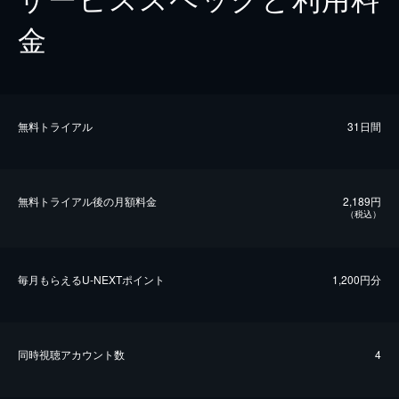
金
無料トライアル
31日間
無料トライアル後の⽉額料金
2,189円
（税込）
毎⽉もらえるU-NEXTポイント
1,200円分
同時視聴アカウント数
4