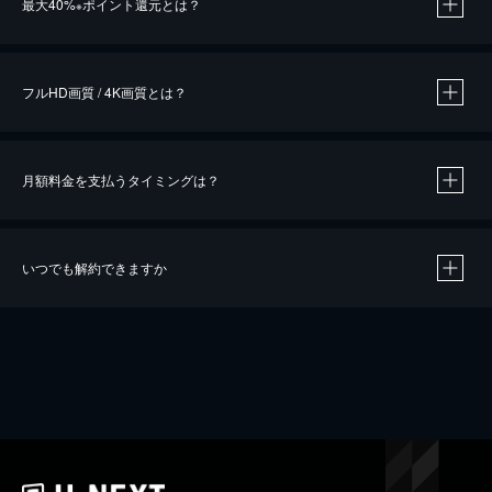
最大40%
ポイント還元とは？
※
※
作品によって必要なポイントが異なります。
フルHD画質 / 4K画質とは？
月額料金を支払うタイミングは？
※
40％ポイント還元の対象は、クレジットカード決済による作品の購入 / レンタルです。
※
iOSアプリのUコイン決済による作品の購入 / レンタルは、20％のポイント還元です。
※
還元の対象外となる決済方法や商品があります。くわしくは
こちら
をご確認ください。
いつでも解約できますか
こちら