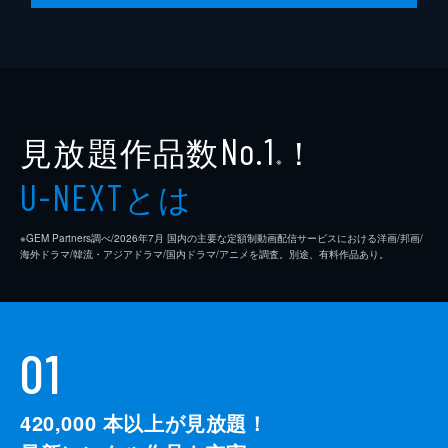
見放題作品数
！
No.1
※
とは
U-NEXT
※GEM Partners調べ/2026年7⽉ 国内の主要な定額制動画配信サービスにおける洋画/邦画/
海外ドラマ/韓流・アジアドラマ/国内ドラマ/アニメを調査。別途、有料作品あり。
01
420,000
本以上が見放題！