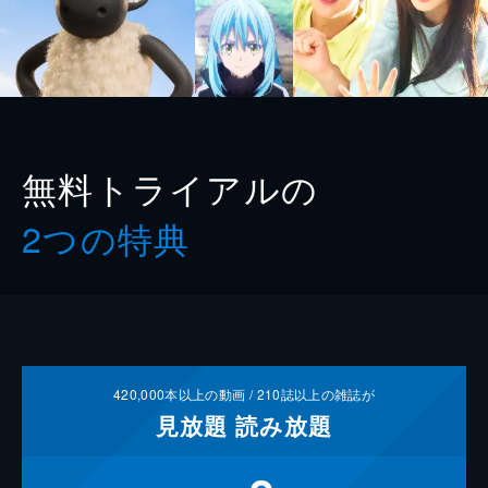
無料トライアルの
2つの特典
420,000
本以上の動画 /
210
誌以上の雑誌が
見放題
読み放題