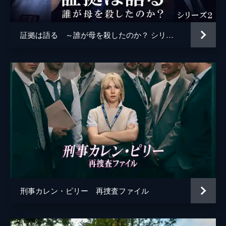
る。父親はスペイン国内では不起訴となり、
帰国後、家裁の裁定を待つことになるが...。
44分
証拠は語る ～誰が母を殺したのか？ シリーズ2
第5話 サグラダ･ファミリア駅
サグラダ・ファミリア駅で暴行事件が発生。
英国人の男性は心臓発作を起こして入院し、
一方の警察官は男性の妻に殴られたとして重
傷を負う。双方の言い分が食い違うなか、領
事館の面々は夫妻に寄り添おうとするが...。
44分
第6話 真相
バルセロナを訪れていたインフルエンサーの
女性からストーカー被害を相談されたアルバ
は、親身になって対処するが、犯人の男を刺
激してしまう。カステルス警部に保護された
エイミーは、かたくなに証言を拒否する。
刑事カレン・ピリー 再捜査ファイル
44分