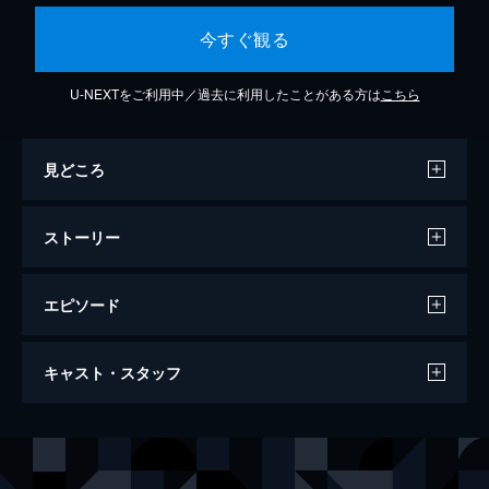
今すぐ観る
U-NEXTをご利用中／過去に利用したことがある方は
こちら
見どころ
ストーリー
エピソード
第1話 バルセロナの英国人
キャスト・スタッフ
在バルセロナの英国領事館の領事、ローラ・
シモンズは犯罪に巻き込まれるなど現地で困
っている英国人の対応に日々追われている。
出演
ソフィー・ランドル
ある日、バーで働いていたジェイという青年
スティーヴン・クリー