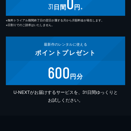
0
31
日間
円
※
※無料トライアル期間終了日の翌日が属する月から月額料金が発生します。
※日割りでのご請求はいたしません。
最新作の
レンタルに使える
ポイント
プレゼント
600
円分
U-NEXTがお届けするサービスを、31日間ゆっくりと
お試しください。