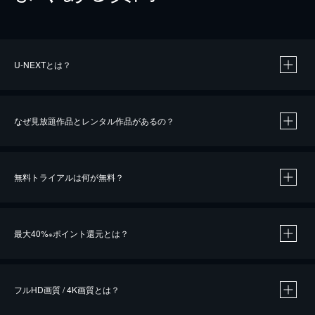
U-NEXTとは？
なぜ見放題作品とレンタル作品があるの？
無料トライアルは何が無料？
※
最大40%
ポイント還元とは？
※
※
作品によって必要なポイントが異なります。
フルHD画質 / 4K画質とは？