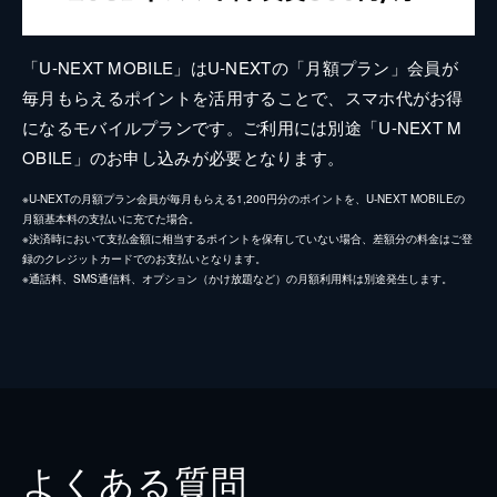
「U-NEXT MOBILE」はU-NEXTの「月額プラン」会員が
毎月もらえるポイントを活用することで、スマホ代がお得
になるモバイルプランです。ご利用には別途「U-NEXT M
OBILE」のお申し込みが必要となります。
※U-NEXTの月額プラン会員が毎月もらえる1,200円分のポイントを、U-NEXT MOBILEの
月額基本料の支払いに充てた場合。
※決済時において支払金額に相当するポイントを保有していない場合、差額分の料金はご登
録のクレジットカードでのお支払いとなります。
※通話料、SMS通信料、オプション（かけ放題など）の月額利用料は別途発生します。
よくある質問