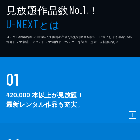
見放題作品数
！
No.1
※
とは
U-NEXT
※GEM Partners調べ/2026年7⽉ 国内の主要な定額制動画配信サービスにおける洋画/邦画/
海外ドラマ/韓流・アジアドラマ/国内ドラマ/アニメを調査。別途、有料作品あり。
01
420,000
本以上が見放題！
最新レンタル作品も充実。