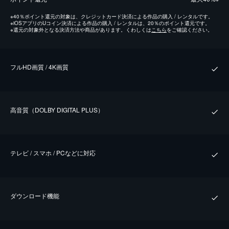
※
40％ポイント還元の対象は、クレジットカード決済による作品の購入 / レンタルです。
※
iOSアプリのUコイン決済による作品の購入 / レンタルは、20％のポイント還元です。
※
還元の対象外となる決済方法や商品があります。くわしくは
こちら
をご確認ください。
フルHD画質 / 4K画質
⾼⾳質（DOLBY DIGITAL PLUS）
テレビ / スマホ / PCなどに対応
ダウンロード機能