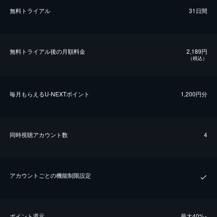
無料トライアル
31日間
無料トライアル後の⽉額料金
2,189円
（税込）
毎⽉もらえるU-NEXTポイント
1,200円分
同時視聴アカウント数
4
アカウントごとの機能制限設定
ポイント還元
最⼤40%
※