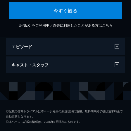
今すぐ観る
U-NEXTをご利用中／過去に利用したことがある方は
こちら
エピソード
Dead Man Walking
キャスト・スタッフ
3分
出演
2チェインズ
フューチャー
◎記載の無料トライアルは本ページ経由の新規登録に適用。無料期間終了後は通常料金で
自動更新となります。
◎本ページに記載の情報は、2026年8月現在のものです。