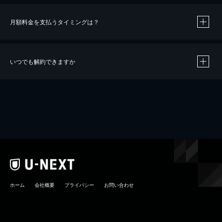
月額料金を支払うタイミングは？
※
40％ポイント還元の対象は、クレジットカード決済による作品の購入 / レンタルです。
※
iOSアプリのUコイン決済による作品の購入 / レンタルは、20％のポイント還元です。
※
還元の対象外となる決済方法や商品があります。くわしくは
こちら
をご確認ください。
いつでも解約できますか
こちら
ホーム
会社概要
プライバシー
お問い合わせ