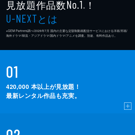
見放題作品数
！
No.1
※
とは
U-NEXT
※GEM Partners調べ/2026年7⽉ 国内の主要な定額制動画配信サービスにおける洋画/邦画/
海外ドラマ/韓流・アジアドラマ/国内ドラマ/アニメを調査。別途、有料作品あり。
01
420,000
本以上が見放題！
最新レンタル作品も充実。
02