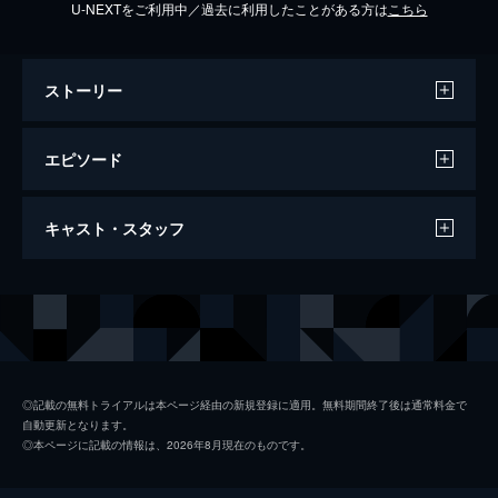
U-NEXTをご利用中／過去に利用したことがある方は
こちら
ストーリー
エピソード
2026/1/12放送 佐藤健＆岡田准一スノーマ
キャスト・スタッフ
ン舘様が夢実現！
俳優・佐藤健が山形県の保育園先生に号泣サ
プライズ！恋つづ胸キュンシーンを再現！世
出演
明石家さんま
界1位岡田准一が本気でアクションドラマ撮
影！Snow Man宮舘が6歳に手料理★
安住紳一郎
118分
プロデューサー
江藤俊久
◎記載の無料トライアルは本ページ経由の新規登録に適用。無料期間終了後は通常料金で
自動更新となります。
上田淳也
◎本ページに記載の情報は、2026年8月現在のものです。
田村裕之