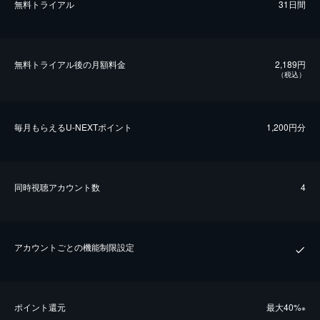
無料トライアル
31日間
無料トライアル後の⽉額料金
2,189円
（税込）
毎⽉もらえるU-NEXTポイント
1,200円分
同時視聴アカウント数
4
アカウントごとの機能制限設定
ポイント還元
最⼤40%
※