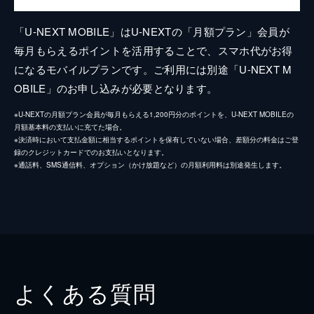
「U-NEXT MOBILE」はU-NEXTの「月額プラン」会員が
毎月もらえるポイントを活用することで、スマホ代がお得
になるモバイルプランです。ご利用には別途「U-NEXT M
OBILE」のお申し込みが必要となります。
※U-NEXTの月額プラン会員が毎月もらえる1,200円分のポイントを、U-NEXT MOBILEの
月額基本料の支払いに充てた場合。
※決済時において支払金額に相当するポイントを保有していない場合、差額分の料金はご登
録のクレジットカードでのお支払いとなります。
※通話料、SMS通信料、オプション（かけ放題など）の月額利用料は別途発生します。
よくある質問