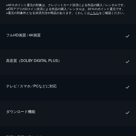
※
40％ポイント還元の対象は、クレジットカード決済による作品の購入 / レンタルです。
※
iOSアプリのUコイン決済による作品の購入 / レンタルは、20％のポイント還元です。
※
還元の対象外となる決済方法や商品があります。くわしくは
こちら
をご確認ください。
フルHD画質 / 4K画質
⾼⾳質（DOLBY DIGITAL PLUS）
テレビ / スマホ / PCなどに対応
ダウンロード機能