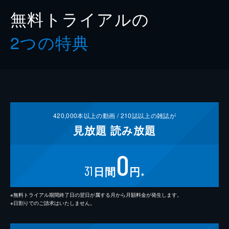
無料トライアルの
2つの特典
420,000
本以上の動画 /
210
誌以上の雑誌が
見放題
読み放題
0
31
日間
円
※
※無料トライアル期間終了日の翌日が属する月から月額料金が発生します。
※日割りでのご請求はいたしません。