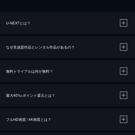
U-NEXTとは？
なぜ見放題作品とレンタル作品があるの？
無料トライアルは何が無料？
※
最大40%
ポイント還元とは？
※
※
作品によって必要なポイントが異なります。
フルHD画質 / 4K画質とは？