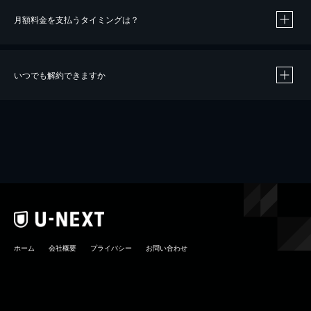
月額料金を支払うタイミングは？
※
40％ポイント還元の対象は、クレジットカード決済による作品の購入 / レンタルです。
※
iOSアプリのUコイン決済による作品の購入 / レンタルは、20％のポイント還元です。
※
還元の対象外となる決済方法や商品があります。くわしくは
こちら
をご確認ください。
いつでも解約できますか
こちら
ホーム
会社概要
プライバシー
お問い合わせ