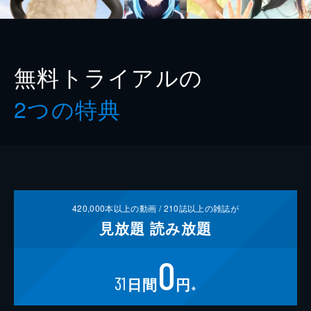
無料トライアルの
2つの特典
420,000
本以上の動画 /
210
誌以上の雑誌が
見放題
読み放題
0
31
日間
円
※