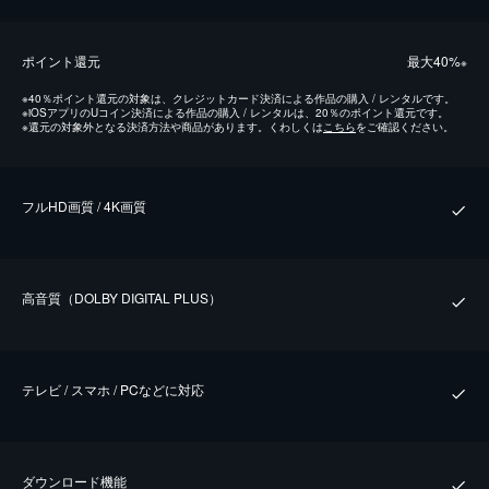
ポイント還元
最⼤40%
※
※
40％ポイント還元の対象は、クレジットカード決済による作品の購入 / レンタルです。
※
iOSアプリのUコイン決済による作品の購入 / レンタルは、20％のポイント還元です。
※
還元の対象外となる決済方法や商品があります。くわしくは
こちら
をご確認ください。
フルHD画質 / 4K画質
⾼⾳質（DOLBY DIGITAL PLUS）
テレビ / スマホ / PCなどに対応
ダウンロード機能