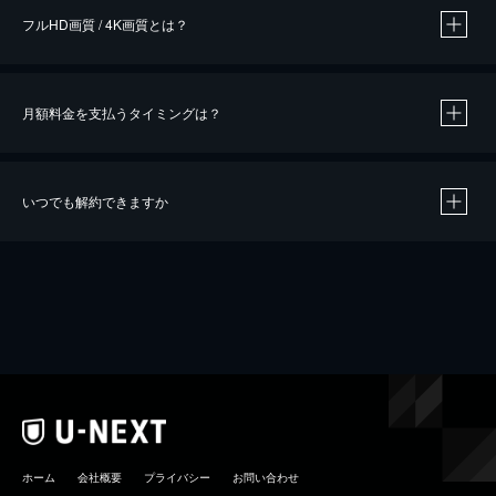
フルHD画質 / 4K画質とは？
月額料金を支払うタイミングは？
※
40％ポイント還元の対象は、クレジットカード決済による作品の購入 / レンタルです。
※
iOSアプリのUコイン決済による作品の購入 / レンタルは、20％のポイント還元です。
※
還元の対象外となる決済方法や商品があります。くわしくは
こちら
をご確認ください。
いつでも解約できますか
こちら
ホーム
会社概要
プライバシー
お問い合わせ