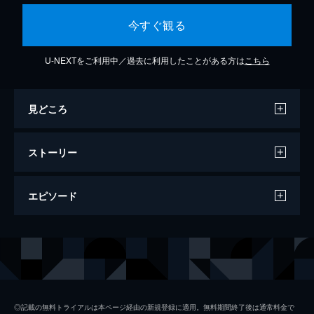
今すぐ観る
U-NEXTをご利用中／過去に利用したことがある方は
こちら
見どころ
ストーリー
エピソード
ソーツ＆プレイヤーズ / 銃乱射事件から生
き延びる方法
85分
◎記載の無料トライアルは本ページ経由の新規登録に適用。無料期間終了後は通常料金で