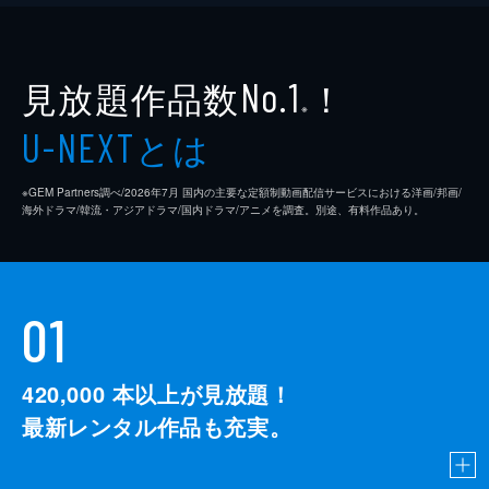
見放題作品数
！
No.1
※
とは
U-NEXT
※GEM Partners調べ/2026年7⽉ 国内の主要な定額制動画配信サービスにおける洋画/邦画/
海外ドラマ/韓流・アジアドラマ/国内ドラマ/アニメを調査。別途、有料作品あり。
01
420,000
本以上が見放題！
最新レンタル作品も充実。