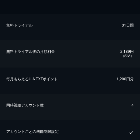
無料トライアル
31日間
無料トライアル後の⽉額料金
2,189円
（税込）
毎⽉もらえるU-NEXTポイント
1,200円分
同時視聴アカウント数
4
アカウントごとの機能制限設定