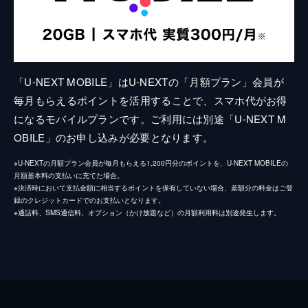
「U-NEXT MOBILE」はU-NEXTの「月額プラン」会員が
毎月もらえるポイントを活用することで、スマホ代がお得
になるモバイルプランです。ご利用には別途「U-NEXT M
OBILE」のお申し込みが必要となります。
※U-NEXTの月額プラン会員が毎月もらえる1,200円分のポイントを、U-NEXT MOBILEの
月額基本料の支払いに充てた場合。
※決済時において支払金額に相当するポイントを保有していない場合、差額分の料金はご登
録のクレジットカードでのお支払いとなります。
※通話料、SMS通信料、オプション（かけ放題など）の月額利用料は別途発生します。