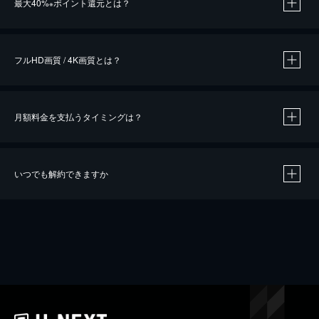
最大40%
ポイント還元とは？
※
※
作品によって必要なポイントが異なります。
フルHD画質 / 4K画質とは？
月額料金を支払うタイミングは？
※
40％ポイント還元の対象は、クレジットカード決済による作品の購入 / レンタルです。
※
iOSアプリのUコイン決済による作品の購入 / レンタルは、20％のポイント還元です。
※
還元の対象外となる決済方法や商品があります。くわしくは
こちら
をご確認ください。
いつでも解約できますか
こちら