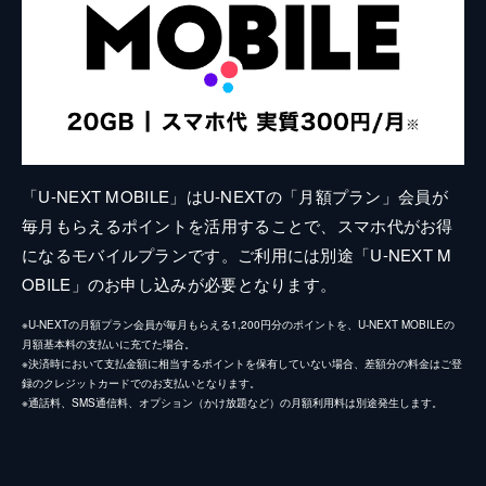
「U-NEXT MOBILE」はU-NEXTの「月額プラン」会員が
毎月もらえるポイントを活用することで、スマホ代がお得
になるモバイルプランです。ご利用には別途「U-NEXT M
OBILE」のお申し込みが必要となります。
※U-NEXTの月額プラン会員が毎月もらえる1,200円分のポイントを、U-NEXT MOBILEの
月額基本料の支払いに充てた場合。
※決済時において支払金額に相当するポイントを保有していない場合、差額分の料金はご登
録のクレジットカードでのお支払いとなります。
※通話料、SMS通信料、オプション（かけ放題など）の月額利用料は別途発生します。