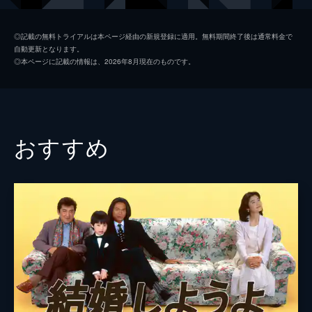
が、それは家族の大騒動の始まりだった...。
23分
佐伯芙美子
岩崎良美
第2話
◎記載の無料トライアルは本ページ経由の新規登録に適用。無料期間終了後は通常料金で
自動更新となります。
制服姿の咲子は学校中の注目を浴びる。教頭
後藤礼子
千堂あきほ
◎本ページに記載の情報は、2026年8月現在のものです。
や先生たちは咲子を敬遠し、入学式では息子
石井新哉
窪田正孝
の新哉までが野次を飛ばす。だが、咲子の元
同級生で保健の先生の礼子と、その交際相手
石井美佐緒
赤松悠実
で咲子の担任の山口は咲子を守ろうとする。
24分
校長
愛川欽也
おすすめ
第3話
橋本鉄造
池乃めだか
美佐緒のお見合いパーティーは、高校生であ
ることがバレて先方から断られた。一方、新
橋本静代
加藤登紀子
哉は友達から1年生女子の身体検査の覗きに
誘われる。母が1年生にいるとは言えない新
脚本
西井史子
哉は悪友の誘いを断れない。
原作
島村洋子
23分
第4話
演出
藤井裕也
新哉が自分と他人のフリをするために覗きに
参加したことは咲子にとってもショックだっ
芝野昌之
た。美佐緒から「何もかもママのせい」と言