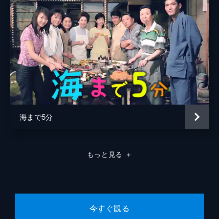
とだった。「私は絶対にしない」と言い切る
咲子。石井家の台所を手伝うことになった芙
美子は、朝から立派な朝食を用意する。咲子
に反発するルミ子が授業をボイコットする。
24分
第8話
真偽を確かめるため、咲子は新哉の部屋に入
り込んでポーチの中に妊娠検査薬を探すが見
つからない。子供を信頼せず、勝手に子供の
ものを見てしまった咲子は落ち込む。咲子は
母の静代を訪ね、気持ちを打ち明けるが...。
海まで5分
23分
第9話
咲子は前から保健室の礼子に頼まれていた、
もっと見る
＋
「命の授業」で自分の体験を話してほしいと
いう申し出を受ける。咲子は美佐緒のことを
気にしていたのだが、本人は「別に行かない
し」と知らん顔で...。
23分
今すぐ観る
第10話