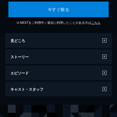
今すぐ観る
U-NEXTをご利用中／過去に利用したことがある方は
こちら
見どころ
ストーリー
エピソード
第1話
キャスト・スタッフ
専業主婦の石井咲子は16歳の時にできちゃっ
た結婚で高校を中退。子育てと家事にいそし
んできたが、一念発起して高校を受験するこ
出演
石井咲子
竹内都子
とに。届いた高校合格通知に喜ぶ咲子だった
石井紘太郎
嶋大輔