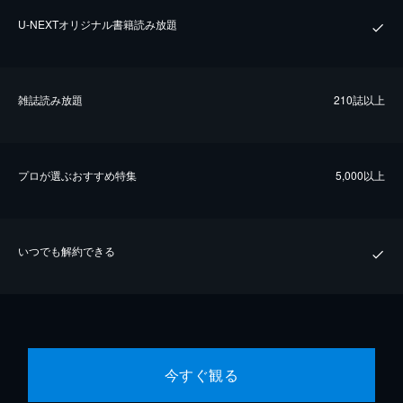
U-NEXTオリジナル書籍読み放題
雑誌読み放題
210誌以上
プロが選ぶおすすめ特集
5,000以上
いつでも解約できる
今すぐ観る