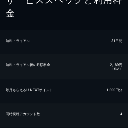
金
無料トライアル
31日間
無料トライアル後の⽉額料金
2,189円
（税込）
毎⽉もらえるU-NEXTポイント
1,200円分
同時視聴アカウント数
4