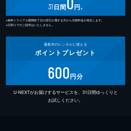
0
31
日間
円
※
※無料トライアル期間終了日の翌日が属する月から月額料金が発生します。
※日割りでのご請求はいたしません。
最新作の
レンタルに使える
ポイント
プレゼント
600
円分
U-NEXTがお届けするサービスを、31日間ゆっくりと
お試しください。