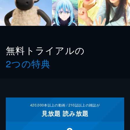
無料トライアルの
2つの特典
420,000
本以上の動画 /
210
誌以上の雑誌が
見放題
読み放題