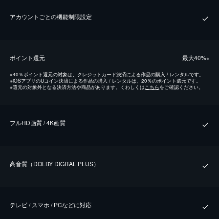
アカウントごとの機能制限設定
ポイント還元
最⼤40%
※
※
40％ポイント還元の対象は、クレジットカード決済による作品の購入 / レンタルです。
※
iOSアプリのUコイン決済による作品の購入 / レンタルは、20％のポイント還元です。
※
還元の対象外となる決済方法や商品があります。くわしくは
こちら
をご確認ください。
フルHD画質 / 4K画質
⾼⾳質（DOLBY DIGITAL PLUS）
テレビ / スマホ / PCなどに対応