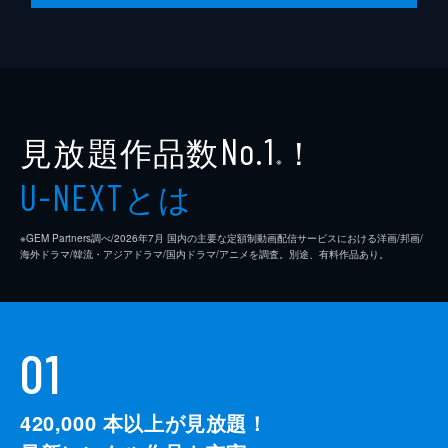
ショックを受けた美佐緒はその場から走り去
る。咲子は「命の授業」を続け、どんな思い
で子供を産んだのかを心を込めて話し、生徒
たちは感動する。だが、美佐緒はなかなか帰
って来ず、咲子はひたすら待つ。
24分
見放題作品数
！
No.1
※
とは
U-NEXT
※GEM Partners調べ/2026年7⽉ 国内の主要な定額制動画配信サービスにおける洋画/邦画/
海外ドラマ/韓流・アジアドラマ/国内ドラマ/アニメを調査。別途、有料作品あり。
01
420,000
本以上が見放題！