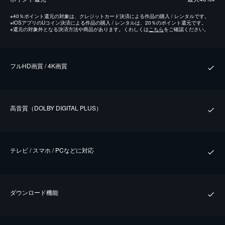
※
40％ポイント還元の対象は、クレジットカード決済による作品の購入 / レンタルです。
※
iOSアプリのUコイン決済による作品の購入 / レンタルは、20％のポイント還元です。
※
還元の対象外となる決済方法や商品があります。くわしくは
こちら
をご確認ください。
フルHD画質 / 4K画質
⾼⾳質（DOLBY DIGITAL PLUS）
テレビ / スマホ / PCなどに対応
ダウンロード機能