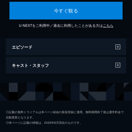
今すぐ観る
U-NEXTをご利用中／過去に利用したことがある方は
こちら
エピソード
I'll Come Runnin (Visualizer)
キャスト・スタッフ
4分
出演
イレニアム
ゼッズ・デッド
まこ
◎記載の無料トライアルは本ページ経由の新規登録に適用。無料期間終了後は通常料金で
自動更新となります。
◎本ページに記載の情報は、2026年8月現在のものです。