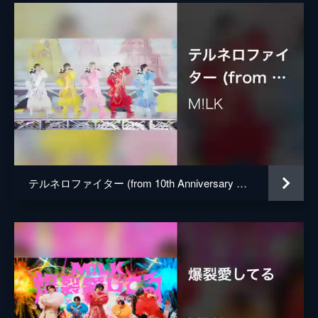
テルネロファイター (from 10th Anniversary M!LK ARENA TOUR 2024 “I CAN DRINK!” LIVE at さいたまスーパーアリーナ 2024.11.04)