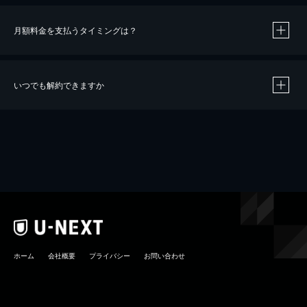
月額料金を支払うタイミングは？
※
40％ポイント還元の対象は、クレジットカード決済による作品の購入 / レンタルです。
※
iOSアプリのUコイン決済による作品の購入 / レンタルは、20％のポイント還元です。
※
還元の対象外となる決済方法や商品があります。くわしくは
こちら
をご確認ください。
いつでも解約できますか
こちら
ホーム
会社概要
プライバシー
お問い合わせ