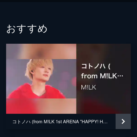
おすすめ
コトノハ (from M!LK 1st ARENA "HAPPY! HAPPY! HAPPY!" Live at 横浜アリーナ 2023.10.22)