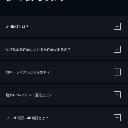
U-NEXTとは？
なぜ見放題作品とレンタル作品があるの？
無料トライアルは何が無料？
※
最大40%
ポイント還元とは？
※
※
作品によって必要なポイントが異なります。
フルHD画質 / 4K画質とは？