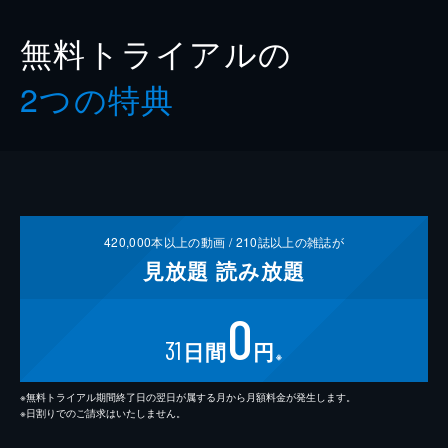
無料トライアルの
2つの特典
420,000
本以上の動画 /
210
誌以上の雑誌が
見放題
読み放題
0
31
日間
円
※
※無料トライアル期間終了日の翌日が属する月から月額料金が発生します。
※日割りでのご請求はいたしません。