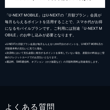
「U-NEXT MOBILE」はU-NEXTの「月額プラン」会員が
毎月もらえるポイントを活用することで、スマホ代がお得
になるモバイルプランです。ご利用には別途「U-NEXT M
OBILE」のお申し込みが必要となります。
※U-NEXTの月額プラン会員が毎月もらえる1,200円分のポイントを、U-NEXT MOBILEの
月額基本料の支払いに充てた場合。
※決済時において支払金額に相当するポイントを保有していない場合、差額分の料金はご登
録のクレジットカードでのお支払いとなります。
※通話料、SMS通信料、オプション（かけ放題など）の月額利用料は別途発生します。
よくある質問