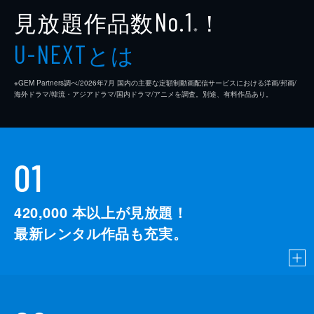
見放題作品数
！
No.1
※
とは
U-NEXT
※GEM Partners調べ/2026年7⽉ 国内の主要な定額制動画配信サービスにおける洋画/邦画/
海外ドラマ/韓流・アジアドラマ/国内ドラマ/アニメを調査。別途、有料作品あり。
01
420,000
本以上が見放題！
最新レンタル作品も充実。