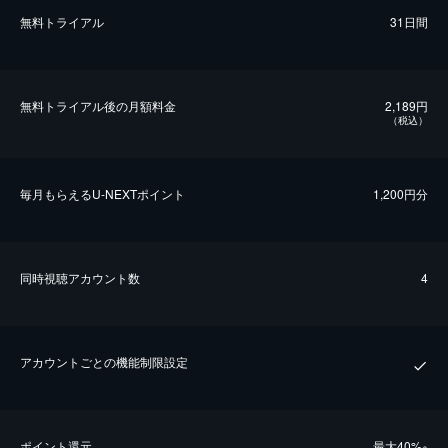
無料トライアル
31日間
無料トライアル後の⽉額料金
2,189円
（税込）
毎⽉もらえるU-NEXTポイント
1,200円分
同時視聴アカウント数
4
アカウントごとの機能制限設定
ポイント還元
最⼤40%
※