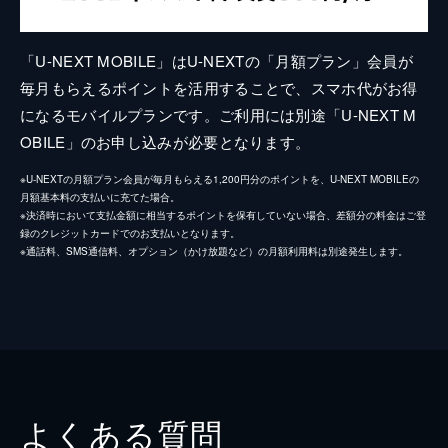
「U-NEXT MOBILE」はU-NEXTの「月額プラン」会員が
毎月もらえるポイントを活用することで、スマホ代がお得
になるモバイルプランです。ご利用には別途「U-NEXT M
OBILE」のお申し込みが必要となります。
※U-NEXTの月額プラン会員が毎月もらえる1,200円分のポイントを、U-NEXT MOBILEの
月額基本料の支払いに充てた場合。
※決済時において支払金額に相当するポイントを保有していない場合、差額分の料金はご登
録のクレジットカードでのお支払いとなります。
※通話料、SMS通信料、オプション（かけ放題など）の月額利用料は別途発生します。
よくある質問