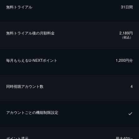
無料トライアル
31日間
無料トライアル後の⽉額料金
2,189円
（税込）
毎⽉もらえるU-NEXTポイント
1,200円分
同時視聴アカウント数
4
アカウントごとの機能制限設定
ポイント還元
最⼤40%
※