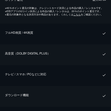
※
40％ポイント還元の対象は、クレジットカード決済による作品の購入 / レンタルです。
※
iOSアプリのUコイン決済による作品の購入 / レンタルは、20％のポイント還元です。
※
還元の対象外となる決済方法や商品があります。くわしくは
こちら
をご確認ください。
フルHD画質 / 4K画質
⾼⾳質（DOLBY DIGITAL PLUS）
テレビ / スマホ / PCなどに対応
ダウンロード機能