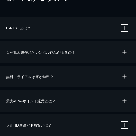
U-NEXTとは？
なぜ見放題作品とレンタル作品があるの？
無料トライアルは何が無料？
※
最大40%
ポイント還元とは？
※
※
作品によって必要なポイントが異なります。
フルHD画質 / 4K画質とは？