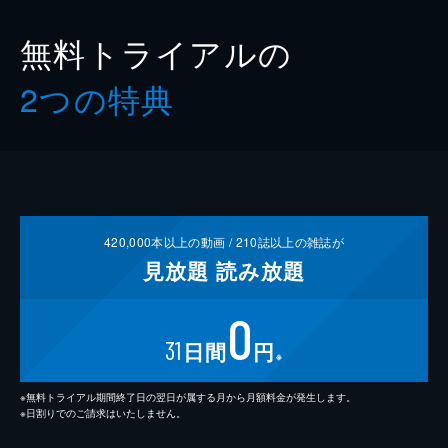
無料トライアルの
2つの特典
420,000
本以上の動画 /
210
誌以上の雑誌が
見放題
読み放題
0
31
日間
円
※
※無料トライアル期間終了日の翌日が属する月から月額料金が発生します。
※日割りでのご請求はいたしません。