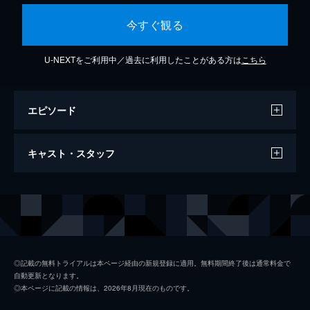
今すぐ観る
U-NEXTをご利用中／過去に利用したことがある方は
こちら
エピソード
ADN
キャスト・スタッフ
4分
出演
フィリップ・カトリーヌ
◎記載の無料トライアルは本ページ経由の新規登録に適用。無料期間終了後は通常料金で
自動更新となります。
◎本ページに記載の情報は、2026年8月現在のものです。