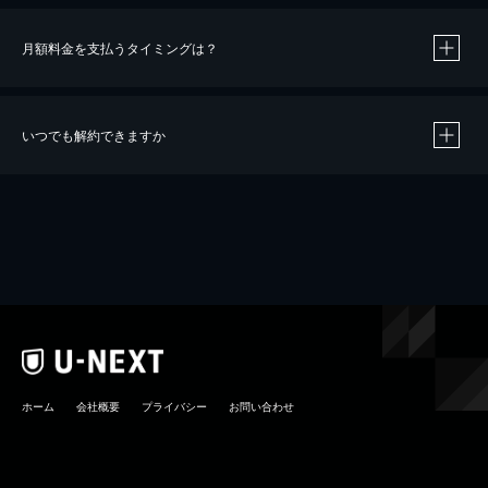
月額料金を支払うタイミングは？
※
40％ポイント還元の対象は、クレジットカード決済による作品の購入 / レンタルです。
※
iOSアプリのUコイン決済による作品の購入 / レンタルは、20％のポイント還元です。
※
還元の対象外となる決済方法や商品があります。くわしくは
こちら
をご確認ください。
いつでも解約できますか
こちら
ホーム
会社概要
プライバシー
お問い合わせ