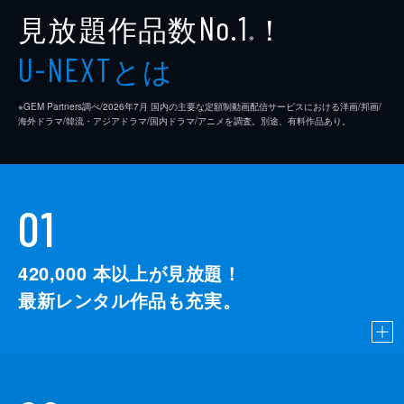
見放題作品数
！
No.1
※
とは
U-NEXT
※GEM Partners調べ/2026年7⽉ 国内の主要な定額制動画配信サービスにおける洋画/邦画/
海外ドラマ/韓流・アジアドラマ/国内ドラマ/アニメを調査。別途、有料作品あり。
01
420,000
本以上が見放題！
最新レンタル作品も充実。