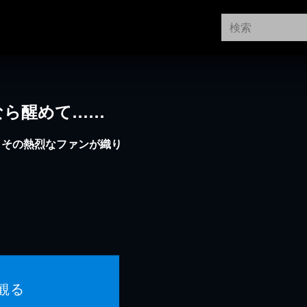
 夢なら醒めて……
とその熱烈なファンが織り
観る