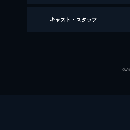
キャスト・スタッフ
Perfect Blue 夢なら醒めて……
104分
出演
◎記