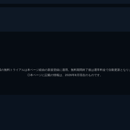
アイ
前田綾
利彦
大森南
載の無料トライアルは本ページ経由の新規登録に適用。無料期間終了後は通常料金で自動更新となり
◎本ページに記載の情報は、2026年8月現在のものです。
マネージャー・誠
戸田昌
渡辺真
清水ゆ
諏訪太