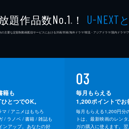
放題作品数
！
No.1
U-NEXT
※
26年7⽉ 国内の主要な定額制動画配信サービスにおける洋画/邦画/海外ドラマ/韓流・アジアドラマ/国内ドラ
03
書籍も
毎月もらえる
XTひとつでOK。
1,200
ポイントでお
ドラマ / アニメはもちろ
毎月もらえる1,200円分
/ ラノベ / 書籍 / 雑誌も
トは、最新映画のレンタ
インアップ。あなたの好
ガの購入に使えます。翌