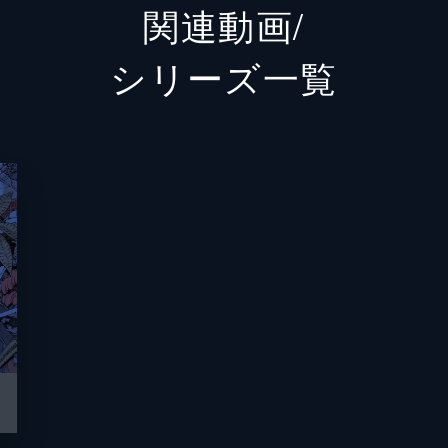
関連動画/
佐々木
シリーズ⼀覧
田中要
根岸聖
水橋研
上野亜
有賀佑
大田祐
サトウ
小林政