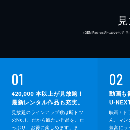
見
※GEM Partners調べ/20
01
02
420,000
本以上が見放題！
動画も
最新レンタル作品も充実。
U-NE
見放題のラインアップ数は断トツ
映画 / 
のNo.1。だから観たい作品を、た
ん、マンガ 
っぷり、お得に楽しめます。ま
豊富にラ