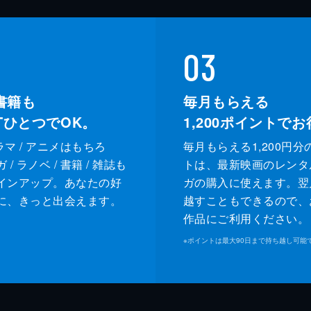
03
書籍も
毎月もらえる
XTひとつでOK。
1,200
ポイントでお
ドラマ / アニメはもちろ
毎月もらえる1,200円分
/ ラノベ / 書籍 / 雑誌も
トは、最新映画のレンタ
インアップ。あなたの好
ガの購入に使えます。翌
に、きっと出会えます。
越すこともできるので、
作品にご利用ください。
※
ポイントは最大90日まで持ち越し可能