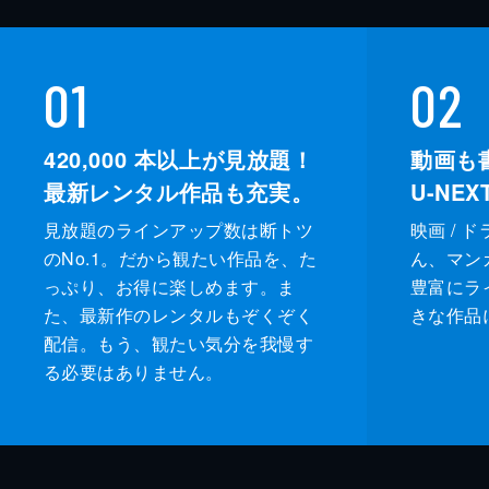
01
02
420,000
本以上が見放題！
動画も
最新レンタル作品も充実。
U-NE
見放題のラインアップ数は断トツ
映画 / 
のNo.1。だから観たい作品を、た
ん、マンガ 
っぷり、お得に楽しめます。ま
豊富にラ
た、最新作のレンタルもぞくぞく
きな作品
配信。もう、観たい気分を我慢す
る必要はありません。