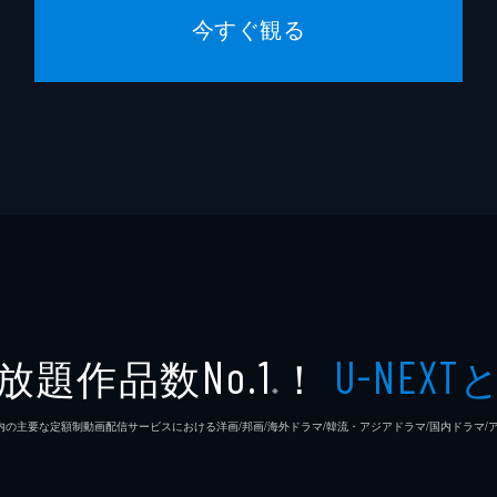
今すぐ観る
放題作品数
！
No.1
U-NEXT
※
26年7⽉ 国内の主要な定額制動画配信サービスにおける洋画/邦画/海外ドラマ/韓流・アジアドラマ/国内ドラ