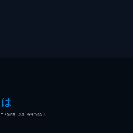
とは
マ/アニメを調査。別途、有料作品あり。