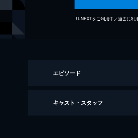
U-NEXTをご利用中／過去に
エピソード
キャスト・スタッフ
Satie: Gnossienne No.2 (Raf Run
6分
出演