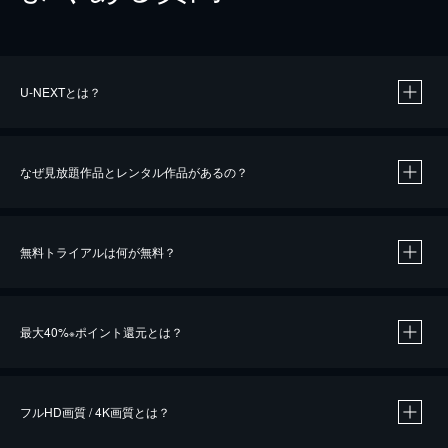
U-NEXTとは？
なぜ見放題作品とレンタル作品があるの？
無料トライアルは何が無料？
※
最大40%
ポイント還元とは？
※
※
作品によって必要なポイントが異なります。
フルHD画質 / 4K画質とは？