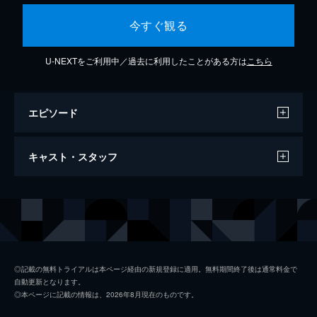
今すぐ観る
U-NEXTをご利用中／過去に利用したことがある方は
こちら
エピソード
Have You Ever Needed Someone So
キャスト・スタッフ
Bad?
5分
出演
デフ・レパード
◎記載の無料トライアルは本ページ経由の新規登録に適用。無料期間終了後は通常料金で
自動更新となります。
◎本ページに記載の情報は、2026年8月現在のものです。