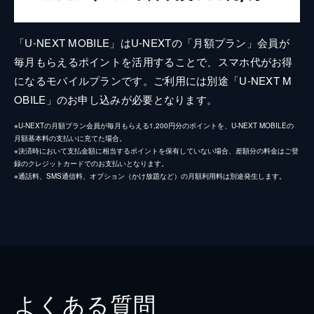
「U-NEXT MOBILE」はU-NEXTの「月額プラン」会員が
毎月もらえるポイントを活用することで、スマホ代がお得
になるモバイルプランです。ご利用には別途「U-NEXT M
OBILE」のお申し込みが必要となります。
※U-NEXTの月額プラン会員が毎月もらえる1,200円分のポイントを、U-NEXT MOBILEの
月額基本料の支払いに充てた場合。
※決済時において支払金額に相当するポイントを保有していない場合、差額分の料金はご登
録のクレジットカードでのお支払いとなります。
※通話料、SMS通信料、オプション（かけ放題など）の月額利用料は別途発生します。
よくある質問