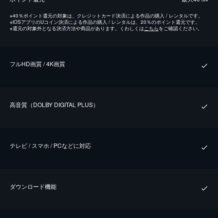
※
40％ポイント還元の対象は、クレジットカード決済による作品の購入 / レンタルです。
※
iOSアプリのUコイン決済による作品の購入 / レンタルは、20％のポイント還元です。
※
還元の対象外となる決済方法や商品があります。くわしくは
こちら
をご確認ください。
フルHD画質 / 4K画質
⾼⾳質（DOLBY DIGITAL PLUS）
テレビ / スマホ / PCなどに対応
ダウンロード機能