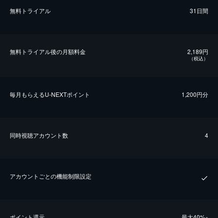
無料トライアル
31日間
無料トライアル後の⽉額料金
2,189円
（税込）
毎⽉もらえるU-NEXTポイント
1,200円分
同時視聴アカウント数
4
アカウントごとの機能制限設定
ポイント還元
最⼤40%
※