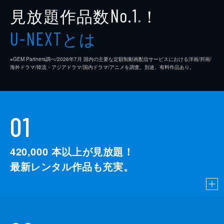
見放題作品数
！
No.1
※
とは
U-NEXT
※GEM Partners調べ/2026年7⽉ 国内の主要な定額制動画配信サービスにおける洋画/邦画/
海外ドラマ/韓流・アジアドラマ/国内ドラマ/アニメを調査。別途、有料作品あり。
01
420,000
本以上が見放題！
最新レンタル作品も充実。