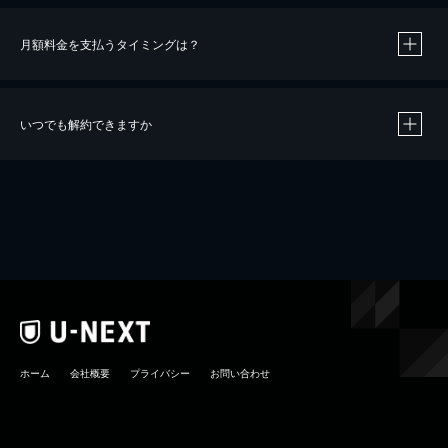
月額料金を支払うタイミングは？
※
40％ポイント還元の対象は、クレジットカード決済による作品の購入 / レンタルです。
※
iOSアプリのUコイン決済による作品の購入 / レンタルは、20％のポイント還元です。
※
還元の対象外となる決済方法や商品があります。くわしくは
こちら
をご確認ください。
いつでも解約できますか
こちら
ホーム
会社概要
プライバシー
お問い合わせ