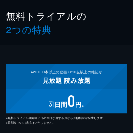
無料トライアルの
2つの特典
420,000
本以上の動画 /
210
誌以上の雑誌が
見放題
読み放題
0
31
日間
円
※
※無料トライアル期間終了日の翌日が属する月から月額料金が発生します。
※日割りでのご請求はいたしません。