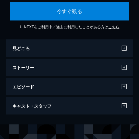
今すぐ観る
U-NEXTをご利用中／過去に利用したことがある方は
こちら
見どころ
ストーリー
エピソード
魔の1
キャスト・スタッフ
「カイマン」
24分
声の出演
カイマン
高木渉
魔の2
「袋の中」「食事中はお静かに」「隣の町の
ニカイドウ
近藤玲奈