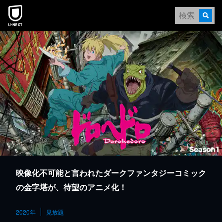
本文へスキップ
映像化不可能と言われたダークファンタジーコミック
の金字塔が、待望のアニメ化！
2020年
見放題