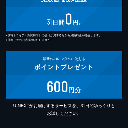
0
31
日間
円
※
※無料トライアル期間終了日の翌日が属する月から月額料金が発生します。
※日割りでのご請求はいたしません。
最新作の
レンタルに使える
ポイント
プレゼント
600
円分
U-NEXTがお届けするサービスを、31日間ゆっくりと
お試しください。