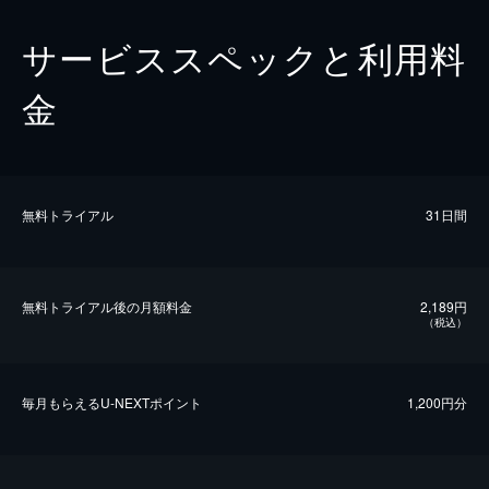
サービススペックと利用料
金
無料トライアル
31日間
無料トライアル後の⽉額料金
2,189円
（税込）
毎⽉もらえるU-NEXTポイント
1,200円分