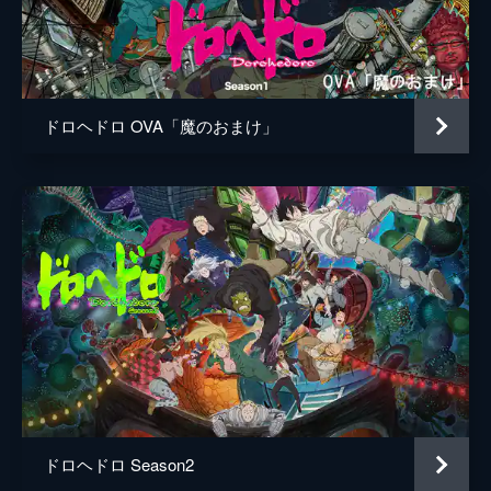
アス
郷田ほづみ
24分
魔の8
鳥太
勝杏里
「いい日 旅立ち」「ラララ怪人くん」「い
松村
奈良徹
い日 旅立ち2」「ゴージャス&モリモリ」
「ブルーナイト・ランドへようこそ」
ドロヘドロ OVA「魔のおまけ」
福山
寺島拓篤
24分
魔の9
虫の魔法使い
下野紘
「嗚呼、『花煙』」「すてきなミートパイ」
なんでも溶かす魔法使い
子安武人
「珍キノコ出現!!」
24分
命を与える魔法使い
島袋美由利
魔の10
ジョンソン
木村良平
「ロンリー・カイマン」「ナイトメア・ビフ
ォー」「まんじゅうコワイ」
13
梶裕貴
24分
チダルマ
千葉繁
飛鳥
前田玲奈
ドロヘドロ Season2
監督
林祐一郎