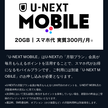
「U-NEXT MOBILE」はU-NEXTの「月額プラン」会員が
毎月もらえるポイントを活用することで、スマホ代がお得
になるモバイルプランです。ご利用には別途「U-NEXT M
OBILE」のお申し込みが必要となります。
※U-NEXTの月額プラン会員が毎月もらえる1,200円分のポイントを、U-NEXT MOBILEの
月額基本料の支払いに充てた場合。
※決済時において支払金額に相当するポイントを保有していない場合、差額分の料金はご登
録のクレジットカードでのお支払いとなります。
※通話料、SMS通信料、オプション（かけ放題など）の月額利用料は別途発生します。