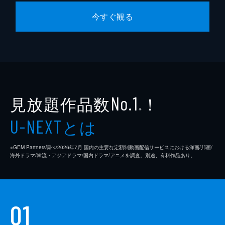
今すぐ観る
見放題作品数
！
No.1
※
とは
U-NEXT
※GEM Partners調べ/2026年7⽉ 国内の主要な定額制動画配信サービスにおける洋画/邦画/
海外ドラマ/韓流・アジアドラマ/国内ドラマ/アニメを調査。別途、有料作品あり。
01