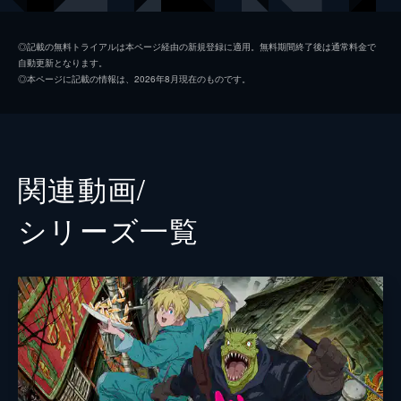
魔法使い」
24分
煙
堀内賢雄
◎記載の無料トライアルは本ページ経由の新規登録に適用。無料期間終了後は通常料金で
魔の3
自動更新となります。
心
細谷佳正
「死者の夜 -決闘!- 中央デパート前」
◎本ページに記載の情報は、2026年8月現在のものです。
24分
能井
小林ゆう
魔の4
藤田
高梨謙吾
「鴨のロースト魔法使い添え」「舞踏会へは
正装でおこしくださいませ」「ゆく年くる年
恵比寿
富田美憂
関連動画/
inホール」
24分
バウクス
江川央生
シリーズ⼀覧
魔の5
カスカベ
市来光弘
「魔法の国のカイマン」
24分
キクラゲ／愛茸／舞茸
鵜殿麻由
魔の6
栗鼠
ソンド
「キノコの山は食べ盛り」「はじめてのケム
リ」「マンホール哀歌」
丹波
稲田徹
24分
魔の7
ターキー
三木眞一郎
「オールスター☆夢の球宴」