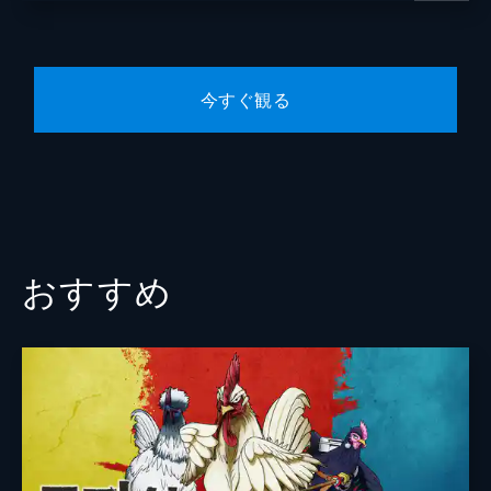
キャラクターデザイン
岸友洋
原作
林田球
今すぐ観る
音楽
(K)NoW_NAME: R・O・N
アニメーション制作
MAPPA
おすすめ