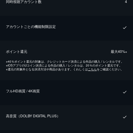
同時視聴アカウント数
4
アカウントごとの機能制限設定
ポイント還元
最⼤40%
※
※
40％ポイント還元の対象は、クレジットカード決済による作品の購入 / レンタルです。
※
iOSアプリのUコイン決済による作品の購入 / レンタルは、20％のポイント還元です。
※
還元の対象外となる決済方法や商品があります。くわしくは
こちら
をご確認ください。
フルHD画質 / 4K画質
⾼⾳質（DOLBY DIGITAL PLUS）