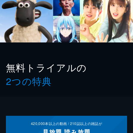
無料トライアルの
2つの特典
420,000
本以上の動画 /
210
誌以上の雑誌が
見放題
読み放題