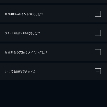
※
最大40%
ポイント還元とは？
※
※
作品によって必要なポイントが異なります。
フルHD画質 / 4K画質とは？
月額料金を支払うタイミングは？
※
40％ポイント還元の対象は、クレジットカード決済による作品の購入 / レンタルです。
※
iOSアプリのUコイン決済による作品の購入 / レンタルは、20％のポイント還元です。
※
還元の対象外となる決済方法や商品があります。くわしくは
こちら
をご確認ください。
いつでも解約できますか
こちら