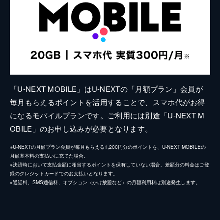
「U-NEXT MOBILE」はU-NEXTの「月額プラン」会員が
毎月もらえるポイントを活用することで、スマホ代がお得
になるモバイルプランです。ご利用には別途「U-NEXT M
OBILE」のお申し込みが必要となります。
※U-NEXTの月額プラン会員が毎月もらえる1,200円分のポイントを、U-NEXT MOBILEの
月額基本料の支払いに充てた場合。
※決済時において支払金額に相当するポイントを保有していない場合、差額分の料金はご登
録のクレジットカードでのお支払いとなります。
※通話料、SMS通信料、オプション（かけ放題など）の月額利用料は別途発生します。