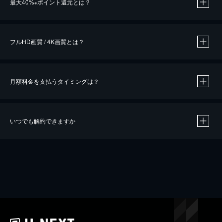
最大40%
ポイント還元とは？
※
※
作品によって必要なポイントが異なります。
フルHD画質 / 4K画質とは？
月額料金を支払うタイミングは？
※
40％ポイント還元の対象は、クレジットカード決済による作品の購入 / レンタルです。
※
iOSアプリのUコイン決済による作品の購入 / レンタルは、20％のポイント還元です。
※
還元の対象外となる決済方法や商品があります。くわしくは
こちら
をご確認ください。
いつでも解約できますか
こちら