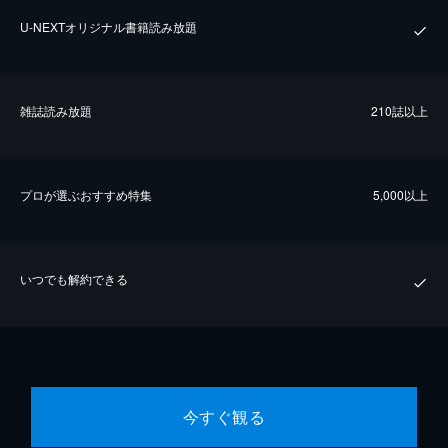
U-NEXTオリジナル書籍読み放題
雑誌読み放題
210誌以上
プロが選ぶおすすめ特集
5,000以上
いつでも解約できる
今すぐ観る