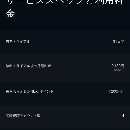
金
無料トライアル
31日間
無料トライアル後の⽉額料金
2,189円
（税込）
毎⽉もらえるU-NEXTポイント
1,200円分
同時視聴アカウント数
4