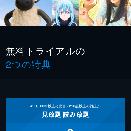
無料トライアルの
2つの特典
420,000
本以上の動画 /
210
誌以上の雑誌が
見放題
読み放題