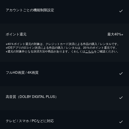
アカウントごとの機能制限設定
ポイント還元
最⼤40%
※
※
40％ポイント還元の対象は、クレジットカード決済による作品の購入 / レンタルです。
※
iOSアプリのUコイン決済による作品の購入 / レンタルは、20％のポイント還元です。
※
還元の対象外となる決済方法や商品があります。くわしくは
こちら
をご確認ください。
フルHD画質 / 4K画質
⾼⾳質（DOLBY DIGITAL PLUS）
テレビ / スマホ / PCなどに対応