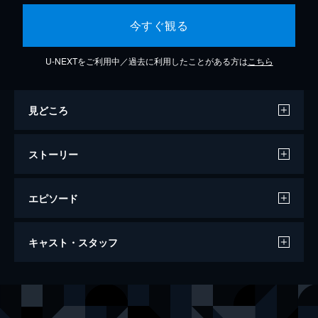
今すぐ観る
U-NEXTをご利用中／過去に利用したことがある方は
こちら
見どころ
ストーリー
エピソード
彼方の家族
キャスト・スタッフ
81分
出演
相澤幸優
山内大翔