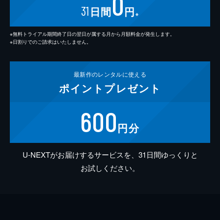
0
31
日間
円
※
※無料トライアル期間終了日の翌日が属する月から月額料金が発生します。
※日割りでのご請求はいたしません。
最新作の
レンタルに使える
ポイント
プレゼント
600
円分
U-NEXTがお届けするサービスを、31日間ゆっくりと
お試しください。