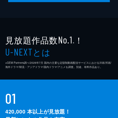
見放題作品数
！
No.1
※
とは
U-NEXT
※GEM Partners調べ/2026年7⽉ 国内の主要な定額制動画配信サービスにおける洋画/邦画/
海外ドラマ/韓流・アジアドラマ/国内ドラマ/アニメを調査。別途、有料作品あり。
01
420,000
本以上が見放題！