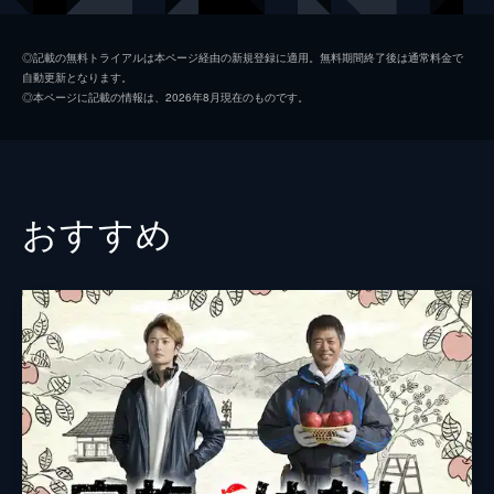
木村知貴
◎記載の無料トライアルは本ページ経由の新規登録に適用。無料期間終了後は通常料金で
自動更新となります。
渡辺友貴
◎本ページに記載の情報は、2026年8月現在のものです。
渡邊祐太
深谷和倫
早瀬瑠衣
おすすめ
下永正虎
監督
川崎たろう
坂内映介
脚本
坂内映介
音楽
小山和生
製作
坂内映介