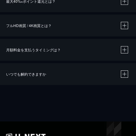
最大40%
ポイント還元とは？
※
※
作品によって必要なポイントが異なります。
フルHD画質 / 4K画質とは？
月額料金を支払うタイミングは？
※
40％ポイント還元の対象は、クレジットカード決済による作品の購入 / レンタルです。
※
iOSアプリのUコイン決済による作品の購入 / レンタルは、20％のポイント還元です。
※
還元の対象外となる決済方法や商品があります。くわしくは
こちら
をご確認ください。
いつでも解約できますか
こちら