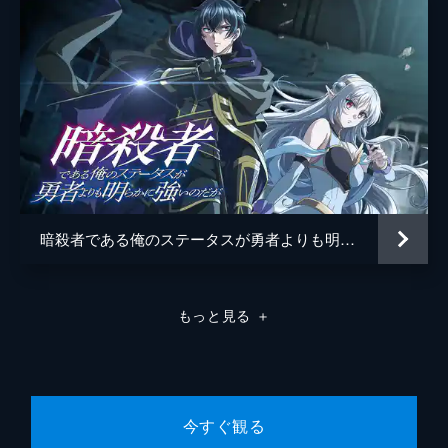
エリシアとパーティーを組んだルードは、最
初の依頼であるグレイウルフの群れの討伐へ
向かう。そこで初めてエリシアの実力を目の
当たりにするルード。元Sランク冒険者の力
は半端ではないことを実感する。
13分
第8話 魔力と魔素
強敵・バフォメットを退け、村の平穏を取り
戻した2人。ルードは新たな力を行使しよう
とするが、違和感に気づく。魔物のスキルを
動かす源泉は人間が扱う”魔力”ではなく、こ
暗殺者である俺のステータスが勇者よりも明らかに強いのだが
の世に満ちる”魔素”に隠されていた...。
13分
第9話 魔剣グラム
もっと見る
＋
壊れてしまった剣の代わりを探すため、2人
はルードの友人である鍛冶師・ドエムのもと
を訪れる。同じ頃、迷宮を探索していたロン
ド、マグナス、リグルドの3人は、その最深
部でまがまがしいオーラを放つ剣を見つけ
今すぐ観る
る。