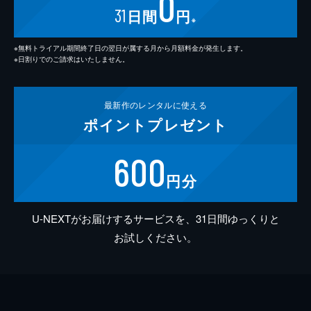
0
31
日間
円
※
※無料トライアル期間終了日の翌日が属する月から月額料金が発生します。
※日割りでのご請求はいたしません。
最新作の
レンタルに使える
ポイント
プレゼント
600
円分
U-NEXTがお届けするサービスを、31日間ゆっくりと
お試しください。