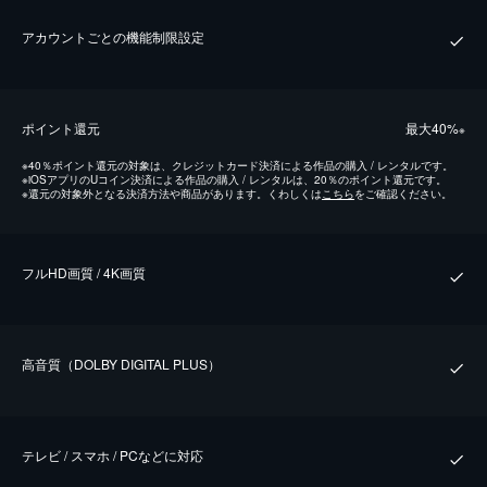
アカウントごとの機能制限設定
ポイント還元
最⼤40%
※
※
40％ポイント還元の対象は、クレジットカード決済による作品の購入 / レンタルです。
※
iOSアプリのUコイン決済による作品の購入 / レンタルは、20％のポイント還元です。
※
還元の対象外となる決済方法や商品があります。くわしくは
こちら
をご確認ください。
フルHD画質 / 4K画質
⾼⾳質（DOLBY DIGITAL PLUS）
テレビ / スマホ / PCなどに対応