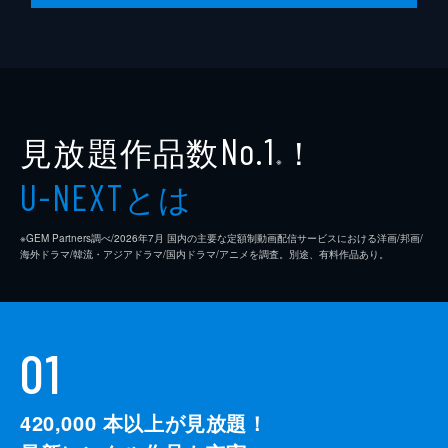
13分
第10話 ロンド
呪縛にのみ込まれるロンドを救うため、魔剣
へと立ち向かうルード。だが魔剣の力は凄ま
じく、ルードは防戦一方に追い詰められてい
く。そこへエリシアが加勢に入るものの、な
見放題作品数
！
No.1
おも2人に窮地が訪れる。
※
13分
とは
U-NEXT
※GEM Partners調べ/2026年7⽉ 国内の主要な定額制動画配信サービスにおける洋画/邦画/
海外ドラマ/韓流・アジアドラマ/国内ドラマ/アニメを調査。別途、有料作品あり。
01
420,000
本以上が見放題！