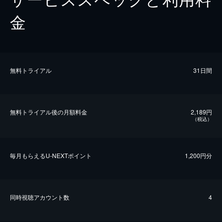
金
無料トライアル
31日間
無料トライアル後の⽉額料金
2,189円
（税込）
毎⽉もらえるU-NEXTポイント
1,200円分
同時視聴アカウント数
4