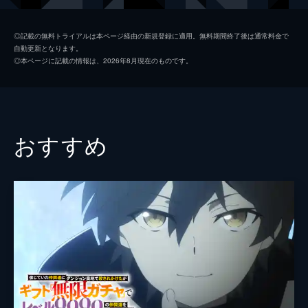
日、新たな迷宮が発見されたことを耳にす
る。
監督
さとうひかる
13分
◎記載の無料トライアルは本ページ経由の新規登録に適用。無料期間終了後は通常料金で
自動更新となります。
第2話 魔物喰らい
原作
錬金王
◎本ページに記載の情報は、2026年8月現在のものです。
冒険者のバイエルに誘われて、彼のパーティ
キャラクター原案
かわく
ー「緋色の剣」のポーターとして新迷宮に同
行するルード。順調に攻略を進めていくが、
音楽
onoken
そこに突然、出現するはずのない強敵・ミノ
タウロスが姿を現し...!?
アニメーション制作
Imagica Infos
おすすめ
13分
Imageworks studio
第3話 緋色の剣
ギルドにてミノタウロスが出現したことを報
告し、「ルードは死んだ」と虚偽の事実を告
げるバイエルたち。その場にいる全員が新迷
宮の脅威に脅えるなか、死んだはずのルード
が姿を現す。
13分
第4話 冒険者狩り
リザードマンの罠に陥り、窮地に立たされた
ルード。打開策を求めて敵を観察する彼は、