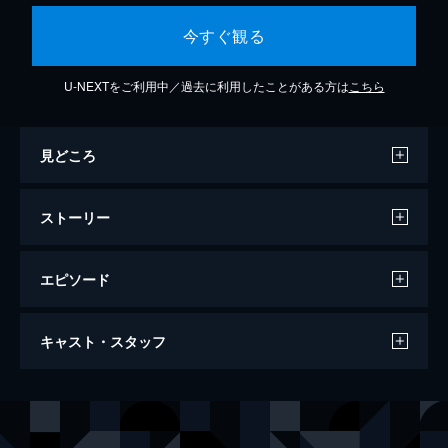
今すぐ観る
U-NEXTをご利用中／過去に利用したことがある方は
こちら
見どころ
ストーリー
エピソード
第1話 瘴気漁り
キャスト・スタッフ
辺境の都市・バロナの冒険者・ルードは戦闘
能力がなく、冒険者仲間からは「瘴気漁り」
と煙たがられていた。唯一のスキル「状態異
声の出演
ルード
古川慎
常無効化」で瘴気迷宮を探索していたある
エリシア
中島由貴