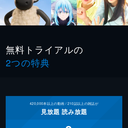
無料トライアルの
2つの特典
420,000
本以上の動画 /
210
誌以上の雑誌が
見放題
読み放題