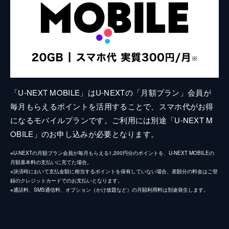
「U-NEXT MOBILE」はU-NEXTの「月額プラン」会員が
毎月もらえるポイントを活用することで、スマホ代がお得
になるモバイルプランです。ご利用には別途「U-NEXT M
OBILE」のお申し込みが必要となります。
※U-NEXTの月額プラン会員が毎月もらえる1,200円分のポイントを、U-NEXT MOBILEの
月額基本料の支払いに充てた場合。
※決済時において支払金額に相当するポイントを保有していない場合、差額分の料金はご登
録のクレジットカードでのお支払いとなります。
※通話料、SMS通信料、オプション（かけ放題など）の月額利用料は別途発生します。