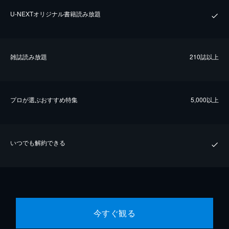
U-NEXTオリジナル書籍読み放題
雑誌読み放題
210誌以上
プロが選ぶおすすめ特集
5,000以上
いつでも解約できる
今すぐ観る