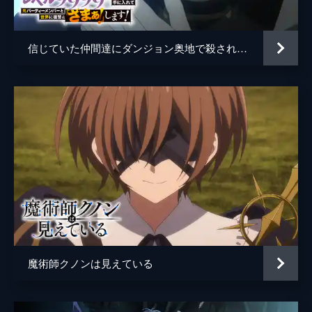
1体の個体が秘める異質なスキルに気づく。
そんな折、冒険者狩りの魔の手に落ちようと
していたエルフの少女と出会い...。
信じていた仲間達にダンジョン奥地で殺されかけたがギフト『無限ガチャ』でレベル9999の仲間達を手に入れて元パーティーメンバーと世界に復讐＆『ざまぁ！』します！
13分
第5話 翠嵐のエリシア
5年前、迷宮で全てを失い、パーティー解散
の憂き目に遭ったエルフの少女・エリシア。
身に受けた「レベルダウンの呪い」に苦し
み、弱体化していく彼女を救ったのは、不遇
の冒険者・ルードだった。
13分
第6話 パーティ結成
ルードとエリシアは、酒場の店主から聞いた
バロナマスの漁場を訪れていた。魔物のせい
で名産のバロナマス料理が提供できなくなっ
ていると知った2人は、店主の依頼もあり、
魔術師クノンは見えている
魔物の討伐に乗り出す。
13分
第7話 はじめての討伐依頼