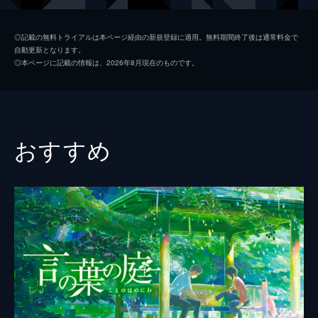
仁神
笠間淳
◎記載の無料トライアルは本ページ経由の新規登録に適用。無料期間終了後は通常料金で
自動更新となります。
浅草
高橋李依
◎本ページに記載の情報は、2026年8月現在のものです。
椎名
田中有紀
トガシ（小学生）
種崎敦美
小宮（小学生）
悠木碧
おすすめ
沼野
榎木淳弥
経田
石谷春貴
森川
石橋陽彩
尾道
杉田智和
樺木
内田雄馬
財津
内山昂輝