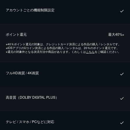
アカウントごとの機能制限設定
ポイント還元
最⼤40%
※
※
40％ポイント還元の対象は、クレジットカード決済による作品の購入 / レンタルです。
※
iOSアプリのUコイン決済による作品の購入 / レンタルは、20％のポイント還元です。
※
還元の対象外となる決済方法や商品があります。くわしくは
こちら
をご確認ください。
フルHD画質 / 4K画質
⾼⾳質（DOLBY DIGITAL PLUS）
テレビ / スマホ / PCなどに対応