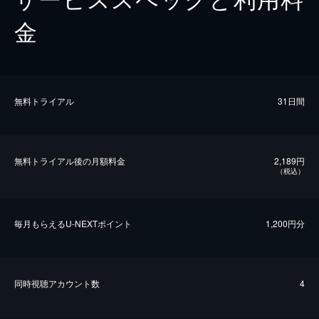
金
無料トライアル
31日間
無料トライアル後の⽉額料金
2,189円
（税込）
毎⽉もらえるU-NEXTポイント
1,200円分
同時視聴アカウント数
4