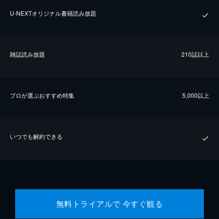
U-NEXTオリジナル書籍読み放題
雑誌読み放題
210誌以上
プロが選ぶおすすめ特集
5,000以上
いつでも解約できる
無料トライアルで 今すぐ観る