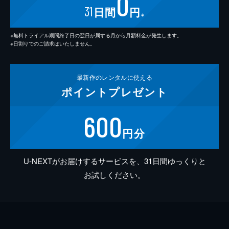
0
31
日間
円
※
※無料トライアル期間終了日の翌日が属する月から月額料金が発生します。
※日割りでのご請求はいたしません。
最新作の
レンタルに使える
ポイント
プレゼント
600
円分
U-NEXTがお届けするサービスを、31日間ゆっくりと
お試しください。