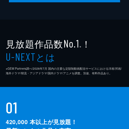
見放題作品数
！
No.1
※
とは
U-NEXT
※GEM Partners調べ/2026年7⽉ 国内の主要な定額制動画配信サービスにおける洋画/邦画/
海外ドラマ/韓流・アジアドラマ/国内ドラマ/アニメを調査。別途、有料作品あり。
01
420,000
本以上が見放題！