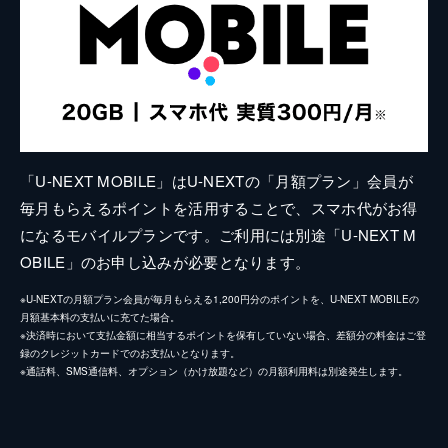
「U-NEXT MOBILE」はU-NEXTの「月額プラン」会員が
毎月もらえるポイントを活用することで、スマホ代がお得
になるモバイルプランです。ご利用には別途「U-NEXT M
OBILE」のお申し込みが必要となります。
※U-NEXTの月額プラン会員が毎月もらえる1,200円分のポイントを、U-NEXT MOBILEの
月額基本料の支払いに充てた場合。
※決済時において支払金額に相当するポイントを保有していない場合、差額分の料金はご登
録のクレジットカードでのお支払いとなります。
※通話料、SMS通信料、オプション（かけ放題など）の月額利用料は別途発生します。