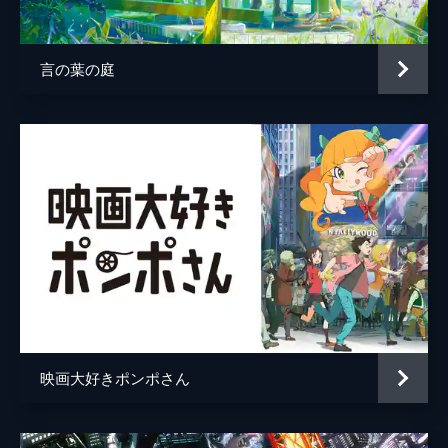
海棠
津田健次郎
監督
岩井澤健治
言の葉の庭
脚本
むとうやすゆき
原作
魚豊
音楽
堤博明
アニメーション制作
ロックンロール・マウンテン
映画大好きポンポさん