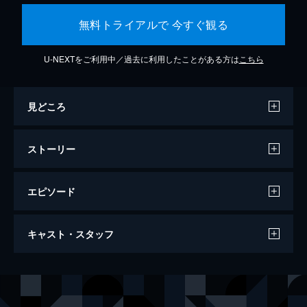
無料トライアルで 今すぐ観る
U-NEXTをご利用中／過去に利用したことがある方は
こちら
見どころ
ストーリー
エピソード
ひゃくえむ。
キャスト・スタッフ
106分
声の出演
トガシ
松坂桃李
小宮
染谷将太