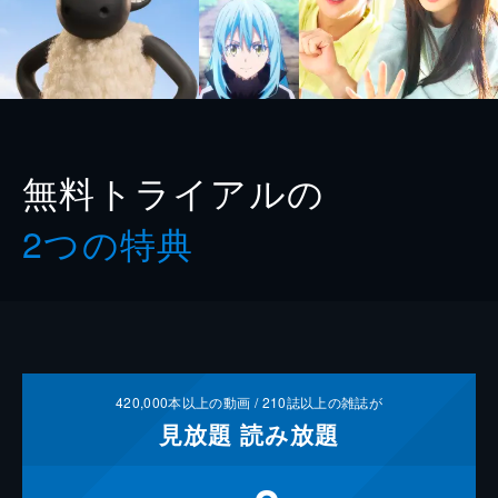
無料トライアルの
2つの特典
420,000
本以上の動画 /
210
誌以上の雑誌が
見放題
読み放題