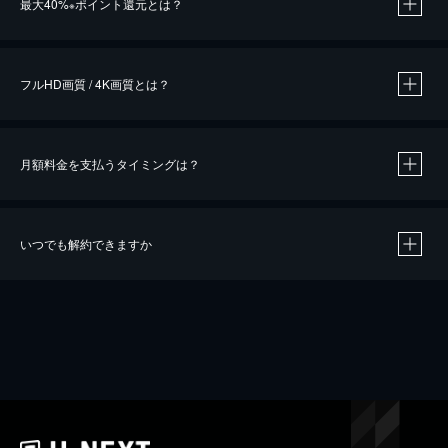
最大40%
ポイント還元とは？
※
※
作品によって必要なポイントが異なります。
フルHD画質 / 4K画質とは？
月額料金を支払うタイミングは？
※
40％ポイント還元の対象は、クレジットカード決済による作品の購入 / レンタルです。
※
iOSアプリのUコイン決済による作品の購入 / レンタルは、20％のポイント還元です。
※
還元の対象外となる決済方法や商品があります。くわしくは
こちら
をご確認ください。
いつでも解約できますか
こちら