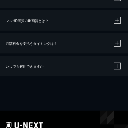
※
作品によって必要なポイントが異なります。
フルHD画質 / 4K画質とは？
月額料金を支払うタイミングは？
※
40％ポイント還元の対象は、クレジットカード決済による作品の購入 / レンタルです。
※
iOSアプリのUコイン決済による作品の購入 / レンタルは、20％のポイント還元です。
※
還元の対象外となる決済方法や商品があります。くわしくは
こちら
をご確認ください。
いつでも解約できますか
こちら