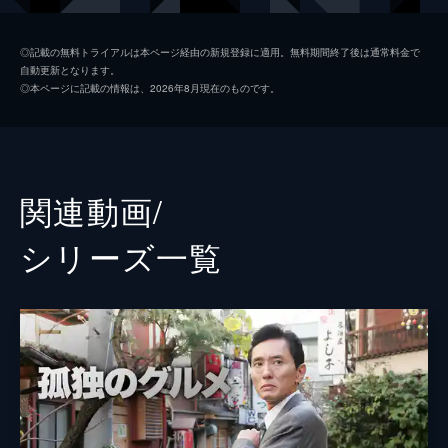
中川
磯村勇斗
◎記載の無料トライアルは本ページ経由の新規登録に適用。無料期間終了後は通常料金で
自動更新となります。
滝山
村田雄浩
◎本ページに記載の情報は、2026年8月現在のものです。
ユ・ジェミョン
遠藤憲一
松尾一郎
塩見三省
関連動画/
松尾千秋
杏
シリーズ⼀覧
店主
オダギリジョー
監督
松重豊
脚本
田口佳宏
松重豊
原作
久住昌之