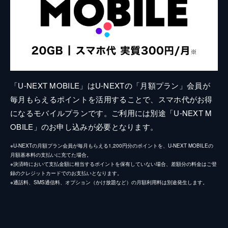
「U-NEXT MOBILE」はU-NEXTの「月額プラン」会員が
毎月もらえるポイントを活用することで、スマホ代がお得
になるモバイルプランです。ご利用には別途「U-NEXT M
OBILE」のお申し込みが必要となります。
※U-NEXTの月額プラン会員が毎月もらえる1,200円分のポイントを、U-NEXT MOBILEの
月額基本料の支払いに充てた場合。
※決済時において支払金額に相当するポイントを保有していない場合、差額分の料金はご登
録のクレジットカードでのお支払いとなります。
※通話料、SMS通信料、オプション（かけ放題など）の月額利用料は別途発生します。