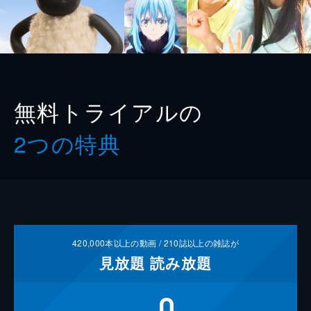
無料トライアルの
2つの特典
420,000
本以上の動画 /
210
誌以上の雑誌が
見放題
読み放題
0