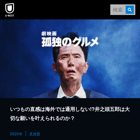
本文へスキップ
いつもの直感は海外では通用しない!?井之頭五郎は大
切な願いを叶えられるのか？
2025年
見放題