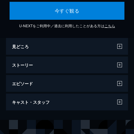
今すぐ観る
U-NEXTをご利用中／過去に利用したことがある方は
こちら
見どころ
ストーリー
エピソード
劇映画 孤独のグルメ
キャスト・スタッフ
110分
出演
井之頭五郎
松重豊
志穂
内田有紀