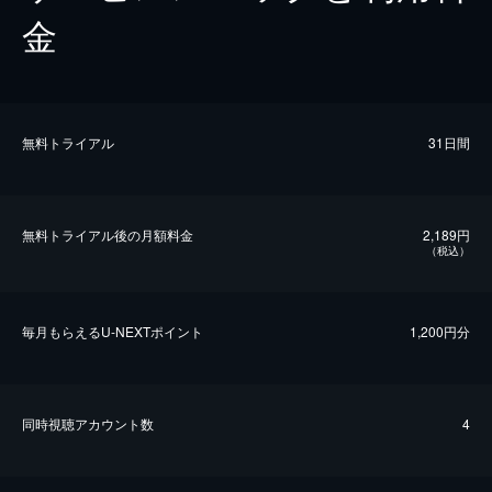
金
無料トライアル
31日間
無料トライアル後の⽉額料金
2,189円
（税込）
毎⽉もらえるU-NEXTポイント
1,200円分
同時視聴アカウント数
4