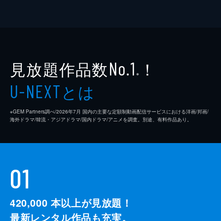
見放題作品数
！
No.1
※
とは
U-NEXT
※GEM Partners調べ/2026年7⽉ 国内の主要な定額制動画配信サービスにおける洋画/邦画/
海外ドラマ/韓流・アジアドラマ/国内ドラマ/アニメを調査。別途、有料作品あり。
01
420,000
本以上が見放題！
最新レンタル作品も充実。