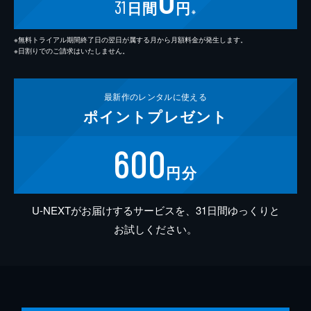
31
日間
円
※
※無料トライアル期間終了日の翌日が属する月から月額料金が発生します。
※日割りでのご請求はいたしません。
最新作の
レンタルに使える
ポイント
プレゼント
600
円分
U-NEXTがお届けするサービスを、31日間ゆっくりと
お試しください。