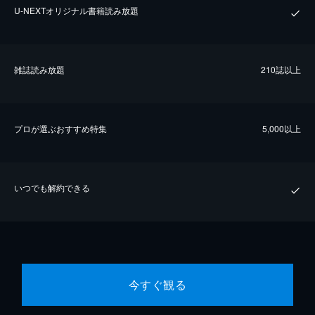
U-NEXTオリジナル書籍読み放題
雑誌読み放題
210誌以上
プロが選ぶおすすめ特集
5,000以上
いつでも解約できる
今すぐ観る