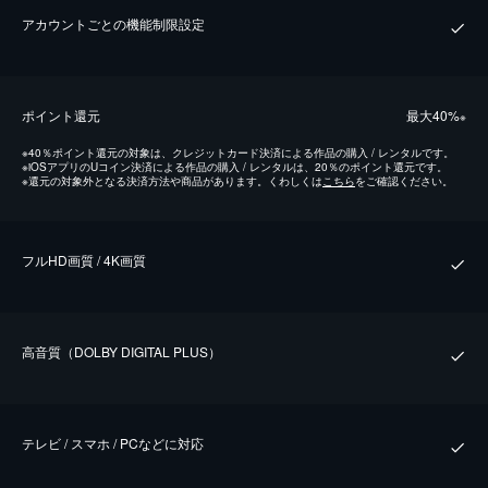
アカウントごとの機能制限設定
ポイント還元
最⼤40%
※
※
40％ポイント還元の対象は、クレジットカード決済による作品の購入 / レンタルです。
※
iOSアプリのUコイン決済による作品の購入 / レンタルは、20％のポイント還元です。
※
還元の対象外となる決済方法や商品があります。くわしくは
こちら
をご確認ください。
フルHD画質 / 4K画質
⾼⾳質（DOLBY DIGITAL PLUS）
テレビ / スマホ / PCなどに対応