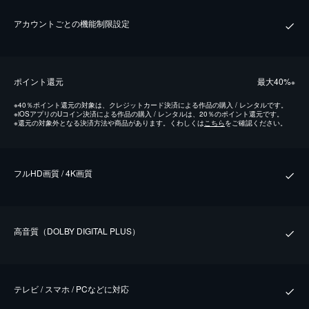
アカウントごとの機能制限設定
ポイント還元
最⼤40%
※
※
40％ポイント還元の対象は、クレジットカード決済による作品の購入 / レンタルです。
※
iOSアプリのUコイン決済による作品の購入 / レンタルは、20％のポイント還元です。
※
還元の対象外となる決済方法や商品があります。くわしくは
こちら
をご確認ください。
フルHD画質 / 4K画質
⾼⾳質（DOLBY DIGITAL PLUS）
テレビ / スマホ / PCなどに対応