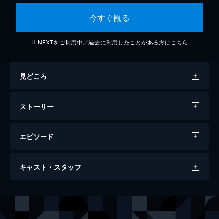
今すぐ観る
U-NEXTをご利用中／過去に利用したことがある方は
こちら
見どころ
ストーリー
エピソード
スキマスイッチ “POPMAN'S Year-end
キャスト・スタッフ
Party! 2025”
144分
出演
スキマスイッチ