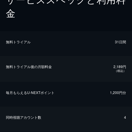
金
無料トライアル
31日間
無料トライアル後の⽉額料金
2,189円
（税込）
毎⽉もらえるU-NEXTポイント
1,200円分
同時視聴アカウント数
4