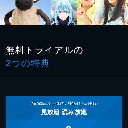
無料トライアルの
2つの特典
420,000
本以上の動画 /
210
誌以上の雑誌が
見放題
読み放題