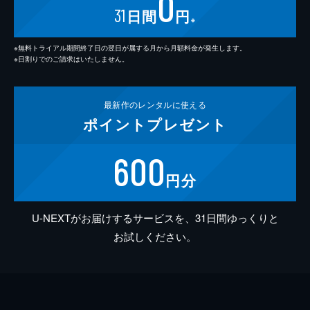
0
31
日間
円
※
※無料トライアル期間終了日の翌日が属する月から月額料金が発生します。
※日割りでのご請求はいたしません。
最新作の
レンタルに使える
ポイント
プレゼント
600
円分
U-NEXTがお届けするサービスを、31日間ゆっくりと
お試しください。