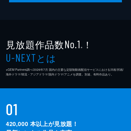
見放題作品数
！
No.1
※
とは
U-NEXT
※GEM Partners調べ/2026年7⽉ 国内の主要な定額制動画配信サービスにおける洋画/邦画/
海外ドラマ/韓流・アジアドラマ/国内ドラマ/アニメを調査。別途、有料作品あり。
01
420,000
本以上が見放題！