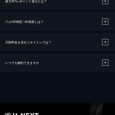
最大40%
ポイント還元とは？
※
※
作品によって必要なポイントが異なります。
フルHD画質 / 4K画質とは？
月額料金を支払うタイミングは？
※
40％ポイント還元の対象は、クレジットカード決済による作品の購入 / レンタルです。
※
iOSアプリのUコイン決済による作品の購入 / レンタルは、20％のポイント還元です。
※
還元の対象外となる決済方法や商品があります。くわしくは
こちら
をご確認ください。
いつでも解約できますか
こちら