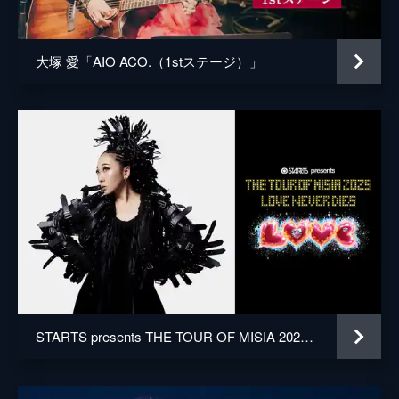
大塚 愛「AIO ACO.（1stステージ）」
STARTS presents THE TOUR OF MISIA 2025 LOVE NEVER DIES