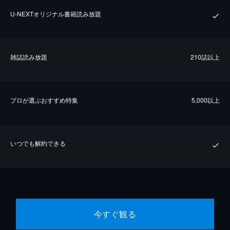
U-NEXTオリジナル書籍読み放題
雑誌読み放題
210誌以上
プロが選ぶおすすめ特集
5,000以上
いつでも解約できる
今すぐ観る