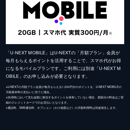
「U-NEXT MOBILE」はU-NEXTの「月額プラン」会員が
毎月もらえるポイントを活用することで、スマホ代がお得
になるモバイルプランです。ご利用には別途「U-NEXT M
OBILE」のお申し込みが必要となります。
※U-NEXTの月額プラン会員が毎月もらえる1,200円分のポイントを、U-NEXT MOBILEの
月額基本料の支払いに充てた場合。
※決済時において支払金額に相当するポイントを保有していない場合、差額分の料金はご登
録のクレジットカードでのお支払いとなります。
※通話料、SMS通信料、オプション（かけ放題など）の月額利用料は別途発生します。