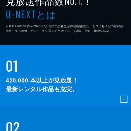
見放題作品数
！
No.1
※
とは
U-NEXT
※GEM Partners調べ/2026年7⽉ 国内の主要な定額制動画配信サービスにおける洋画/邦画/
海外ドラマ/韓流・アジアドラマ/国内ドラマ/アニメを調査。別途、有料作品あり。
01
420,000
本以上が見放題！
最新レンタル作品も充実。
02