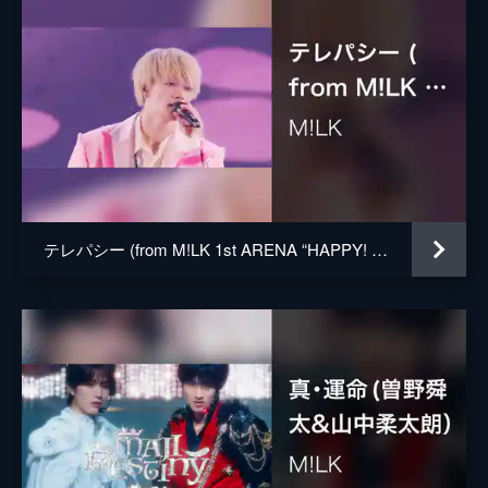
テレパシー (from M!LK 1st ARENA “HAPPY! HAPPY! HAPPY!” Live at 横浜アリーナ 2023.10.22)