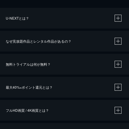
U-NEXTとは？
なぜ見放題作品とレンタル作品があるの？
無料トライアルは何が無料？
※
最大40%
ポイント還元とは？
※
※
作品によって必要なポイントが異なります。
フルHD画質 / 4K画質とは？