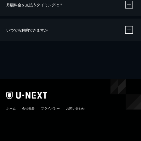
月額料金を支払うタイミングは？
※
40％ポイント還元の対象は、クレジットカード決済による作品の購入 / レンタルです。
※
iOSアプリのUコイン決済による作品の購入 / レンタルは、20％のポイント還元です。
※
還元の対象外となる決済方法や商品があります。くわしくは
こちら
をご確認ください。
いつでも解約できますか
こちら
ホーム
会社概要
プライバシー
お問い合わせ