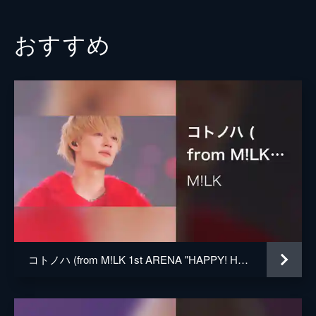
おすすめ
コトノハ (from M!LK 1st ARENA "HAPPY! HAPPY! HAPPY!" Live at 横浜アリーナ 2023.10.22)