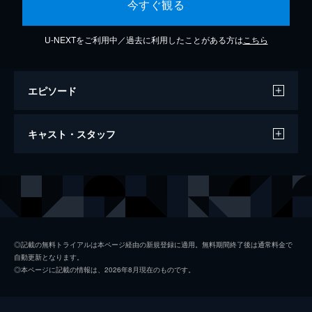
今すぐ観る
U-NEXTをご利用中／過去に利用したことがある方は
こちら
エピソード
Personal Jesus
キャスト・スタッフ
4分
出演
デフ・レパード
◎記載の無料トライアルは本ページ経由の新規登録に適用。無料期間終了後は通常料金で
自動更新となります。
◎本ページに記載の情報は、2026年8月現在のものです。