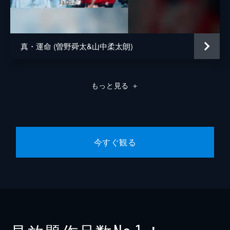
真・運命 (曽野舜太&山中柔太朗)
もっと見る
＋
今すぐ観る