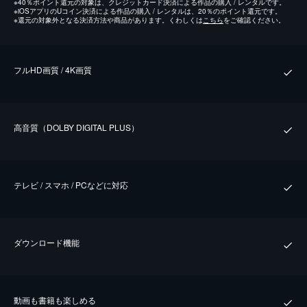
※
40％ポイント還元の対象は、クレジットカード決済による作品の購入 / レンタルです。
※
iOSアプリのUコイン決済による作品の購入 / レンタルは、20％のポイント還元です。
※
還元の対象外となる決済方法や商品があります。くわしくは
こちら
をご確認ください。
フルHD画質 / 4K画質
⾼⾳質（DOLBY DIGITAL PLUS）
テレビ / スマホ / PCなどに対応
ダウンロード機能
動画も書籍も楽しめる