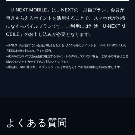
「U-NEXT MOBILE」はU-NEXTの「月額プラン」会員が
毎月もらえるポイントを活用することで、スマホ代がお得
になるモバイルプランです。ご利用には別途「U-NEXT M
OBILE」のお申し込みが必要となります。
※U-NEXTの月額プラン会員が毎月もらえる1,200円分のポイントを、U-NEXT MOBILEの
月額基本料の支払いに充てた場合。
※決済時において支払金額に相当するポイントを保有していない場合、差額分の料金はご登
録のクレジットカードでのお支払いとなります。
※通話料、SMS通信料、オプション（かけ放題など）の月額利用料は別途発生します。
よくある質問