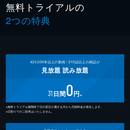
無料トライアルの
2つの特典
420,000
本以上の動画 /
210
誌以上の雑誌が
見放題
読み放題
0
31
日間
円
※
※無料トライアル期間終了日の翌日が属する月から月額料金が発生します。
※日割りでのご請求はいたしません。