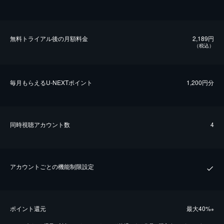
無料トライアル後の⽉額料金
2,189円
（税込）
毎⽉もらえるU-NEXTポイント
1,200円分
同時視聴アカウント数
4
アカウントごとの機能制限設定
ポイント還元
最⼤40%
※