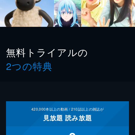
無料トライアルの
2つの特典
420,000
本以上の動画 /
210
誌以上の雑誌が
見放題
読み放題