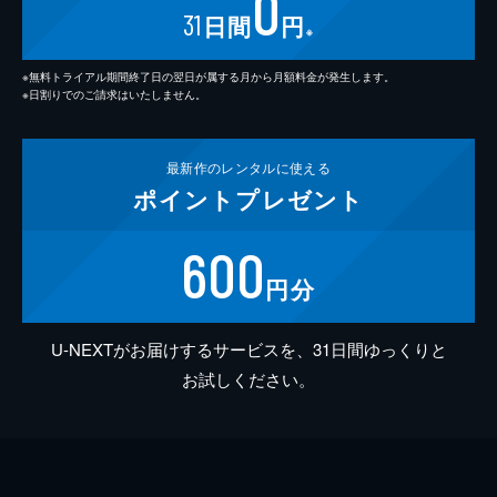
0
31
日間
円
※
※無料トライアル期間終了日の翌日が属する月から月額料金が発生します。
※日割りでのご請求はいたしません。
最新作の
レンタルに使える
ポイント
プレゼント
600
円分
U-NEXTがお届けするサービスを、31日間ゆっくりと
お試しください。