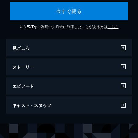
今すぐ観る
U-NEXTをご利用中／過去に利用したことがある方は
こちら
見どころ
ストーリー
エピソード
フランケンシュタイン
キャスト・スタッフ
123分
出演
怪物
ロバート・デ・ニーロ
ヴィクター
ケネス・ブラナー