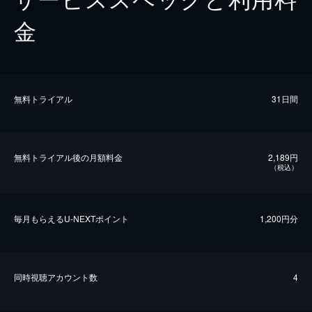
金
無料トライアル
31日間
無料トライアル後の⽉額料金
2,189円
（税込）
毎⽉もらえるU-NEXTポイント
1,200円分
同時視聴アカウント数
4