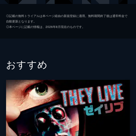
ヘンリー
トム・ハルス
◎記載の無料トライアルは本ページ経由の新規登録に適用。無料期間終了後は通常料金で
自動更新となります。
エリザベス
ヘレナ・ボナム・カーター
◎本ページに記載の情報は、2026年8月現在のものです。
ウォルトン
エイダン・クイン
ヴィクターの父
イアン・ホルム
ウォルドマン教授
ジョン・クリーズ
おすすめ
ヴィクターの母
シェリー・ルンギ
祖父
リチャード・ブライアーズ
モーリッツ夫人
セリア・イムリー
クレンプ教授
ロバート・ハーディ
ジャスティン
トレヴィン・マクダウェル
クロード
ジェラード・ホラン