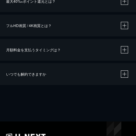
最大40%
ポイント還元とは？
※
※
作品によって必要なポイントが異なります。
フルHD画質 / 4K画質とは？
月額料金を支払うタイミングは？
※
40％ポイント還元の対象は、クレジットカード決済による作品の購入 / レンタルです。
※
iOSアプリのUコイン決済による作品の購入 / レンタルは、20％のポイント還元です。
※
還元の対象外となる決済方法や商品があります。くわしくは
こちら
をご確認ください。
いつでも解約できますか
こちら