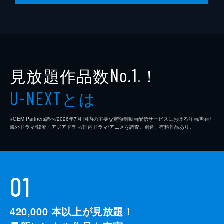
見放題作品数
！
No.1
※
とは
U-NEXT
※GEM Partners調べ/2026年7⽉ 国内の主要な定額制動画配信サービスにおける洋画/邦画/
海外ドラマ/韓流・アジアドラマ/国内ドラマ/アニメを調査。別途、有料作品あり。
01
420,000
本以上が見放題！