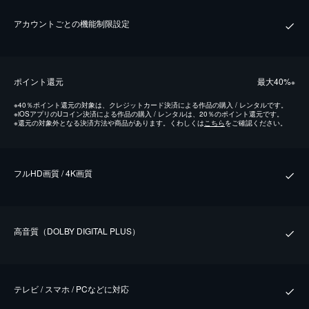
アカウントごとの機能制限設定
ポイント還元
最⼤40%
※
※
40％ポイント還元の対象は、クレジットカード決済による作品の購入 / レンタルです。
※
iOSアプリのUコイン決済による作品の購入 / レンタルは、20％のポイント還元です。
※
還元の対象外となる決済方法や商品があります。くわしくは
こちら
をご確認ください。
フルHD画質 / 4K画質
⾼⾳質（DOLBY DIGITAL PLUS）
テレビ / スマホ / PCなどに対応