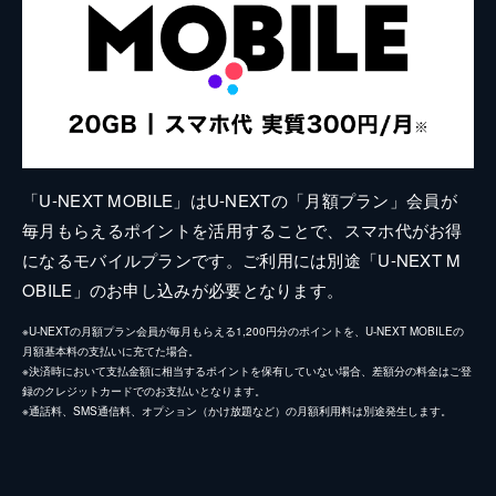
「U-NEXT MOBILE」はU-NEXTの「月額プラン」会員が
毎月もらえるポイントを活用することで、スマホ代がお得
になるモバイルプランです。ご利用には別途「U-NEXT M
OBILE」のお申し込みが必要となります。
※U-NEXTの月額プラン会員が毎月もらえる1,200円分のポイントを、U-NEXT MOBILEの
月額基本料の支払いに充てた場合。
※決済時において支払金額に相当するポイントを保有していない場合、差額分の料金はご登
録のクレジットカードでのお支払いとなります。
※通話料、SMS通信料、オプション（かけ放題など）の月額利用料は別途発生します。