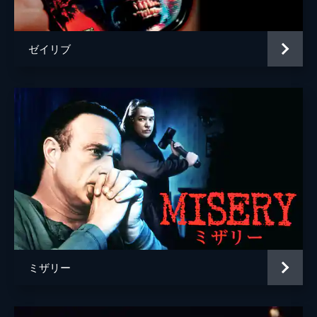
フェリックス
マーク・ハッドフィールド
マリー
ジョアンナ・ロス
ゼイリブ
アレックス・ロー
監督
ケネス・ブラナー
脚本
ステフ・レディ
フランク・ダラボン
原作
メアリー・シェリー
音楽
パトリック・ドイル
製作
フランシス・フォード・コッポラ
ジェームズ・Ｖ・ハート
ミザリー
ジョン・ヴェイチ