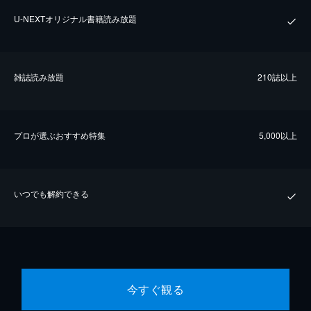
U-NEXTオリジナル書籍読み放題
雑誌読み放題
210誌以上
プロが選ぶおすすめ特集
5,000以上
いつでも解約できる
今すぐ観る