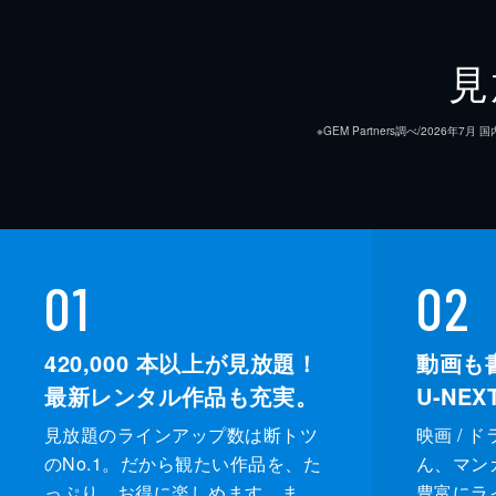
見
※GEM Partners調べ/20
01
02
420,000
本以上が見放題！
動画も
最新レンタル作品も充実。
U-NE
見放題のラインアップ数は断トツ
映画 / 
のNo.1。だから観たい作品を、た
ん、マンガ 
っぷり、お得に楽しめます。ま
豊富にラ