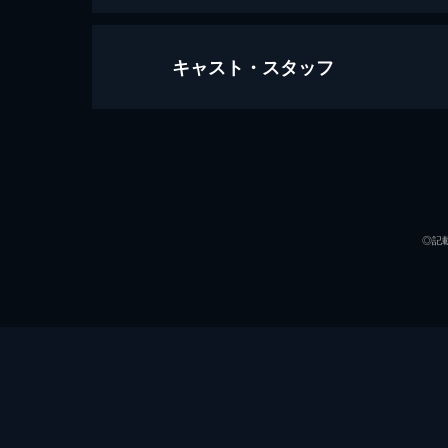
キャスト・スタッフ
翔んだタックル大旋風
74分
出演
◎記