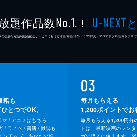
放題作品数
！
No.1
U-NEXT
※
26年7⽉ 国内の主要な定額制動画配信サービスにおける洋画/邦画/海外ドラマ/韓流・アジアドラマ/国内ドラ
03
書籍も
毎月もらえる
XTひとつでOK。
1,200
ポイントでお
ドラマ / アニメはもちろ
毎月もらえる1,200円分
/ ラノベ / 書籍 / 雑誌も
トは、最新映画のレンタ
インアップ。あなたの好
ガの購入に使えます。翌