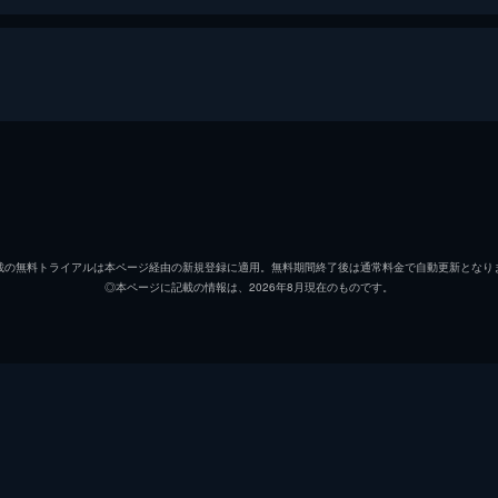
吉田伶香
平野宏周
載の無料トライアルは本ページ経由の新規登録に適用。無料期間終了後は通常料金で自動更新となり
◎本ページに記載の情報は、2026年8月現在のものです。
夏海
森山みつき
藤田健彦
水石亜飛夢