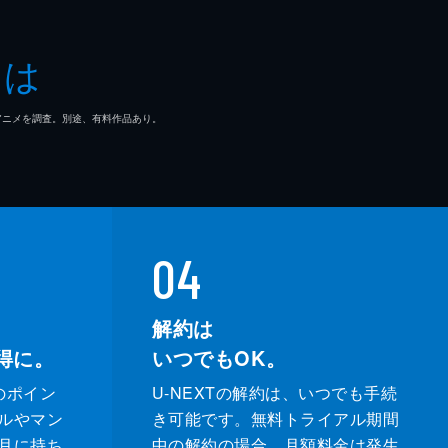
とは
マ/アニメを調査。別途、有料作品あり。
04
解約は
得に。
いつでもOK。
のポイン
U-NEXTの解約は、いつでも手続
ルやマン
き可能です。無料トライアル期間
月に持ち
中の解約の場合、月額料金は発生