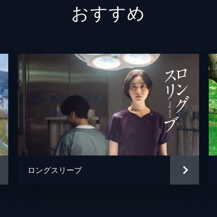
おすすめ
金子隼也
佐野史郎
小野峻志
小野峻志
一本杉洸紀
ロングスリーブ