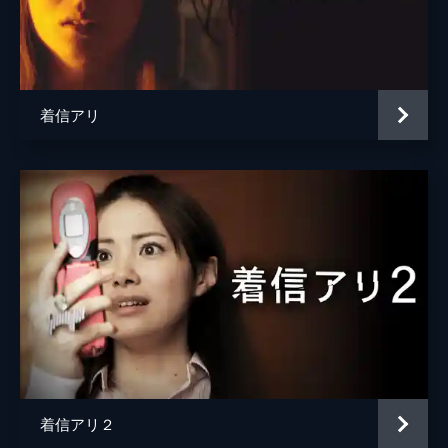
川島武弘
深水元基
そこに聡の姿はなかった。しかし、聡の携帯
の留守電を聞くと、部屋で争うような物音と
森谷修介
義田貴士
何かが砕けるような音が吹き込まれていた。
46分
美輪レイナ
仁科仁美
第5話
着信アリ
丸山ナオコ
矢吹春奈
恭子の死を目の当たりにした小田桐が自責の
念に駆られていると、自身の携帯にもあの不
田中正義
大堀こういち
気味な着信音が...。そのしばらく後、真奈美
が帰宅すると、部屋には首吊り死体となった
佐藤真治
積圭祐
小田桐の姿があった。
脚本
大石哲也
46分
第6話
高山直也
秋野への聞き込みのため、明和女学院を訪れ
原作
秋元康
た由美と仙堂は、教室で起きた異変に遭遇。
現場に駆けつけると、そこには悪霊に取りつ
音楽
辻陽
かれたような邪悪な顔になり、額にバラのあ
ざが浮かび上がったさやかの姿が...。
演出
麻生学
46分
着信アリ２
唐木希浩
第7話