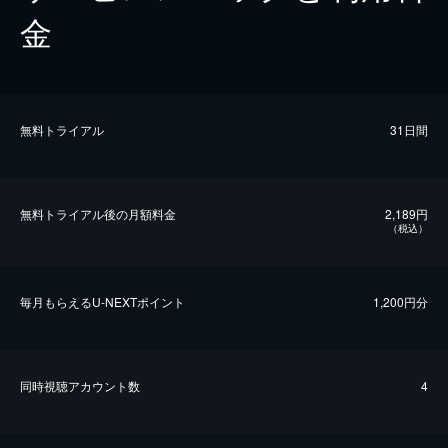
金
無料トライアル
31日間
無料トライアル後の⽉額料金
2,189円
（税込）
毎⽉もらえるU-NEXTポイント
1,200円分
同時視聴アカウント数
4