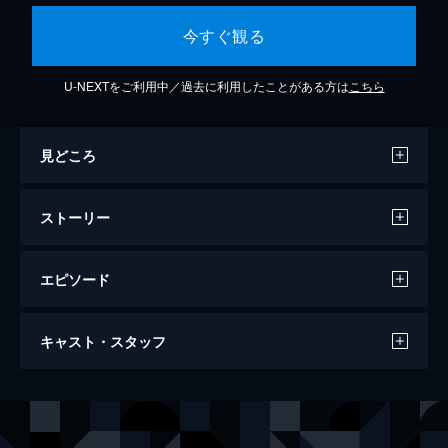
今すぐ観る
U-NEXTをご利用中／過去に利用したことがある方は
こちら
見どころ
ストーリー
エピソード
第1話
キャスト・スタッフ
科学情報誌『ジャパン・サイエンス』の編集
部員・由美は、ある晩、母校の制服を着た4
人の女子高生がテストの答案を燃やそうとし
出演
中村由美
菊川怜
ている現場に遭遇。そのうちの1人が飛び火
佐久間誠一
升毅