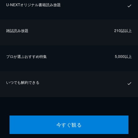
U-NEXTオリジナル書籍読み放題
雑誌読み放題
210誌以上
プロが選ぶおすすめ特集
5,000以上
いつでも解約できる
今すぐ観る