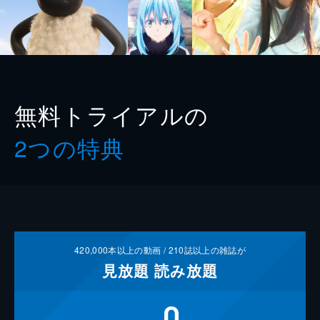
無料トライアルの
2つの特典
420,000
本以上の動画 /
210
誌以上の雑誌が
見放題
読み放題
0