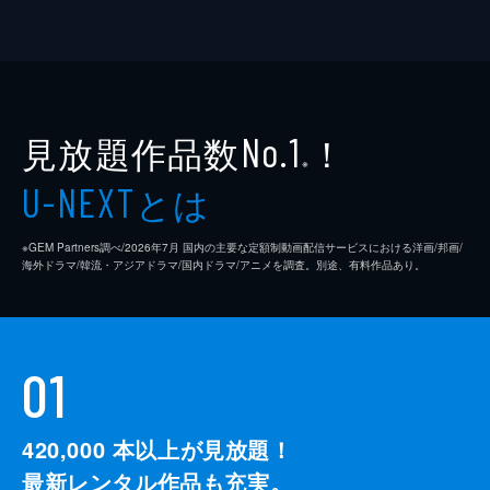
見放題作品数
！
No.1
※
とは
U-NEXT
※GEM Partners調べ/2026年7⽉ 国内の主要な定額制動画配信サービスにおける洋画/邦画/
海外ドラマ/韓流・アジアドラマ/国内ドラマ/アニメを調査。別途、有料作品あり。
01
420,000
本以上が見放題！
最新レンタル作品も充実。