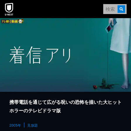
本文へスキップ
携帯電話を通じて広がる呪いの恐怖を描いた大ヒット
ホラーのテレビドラマ版
2005年
見放題