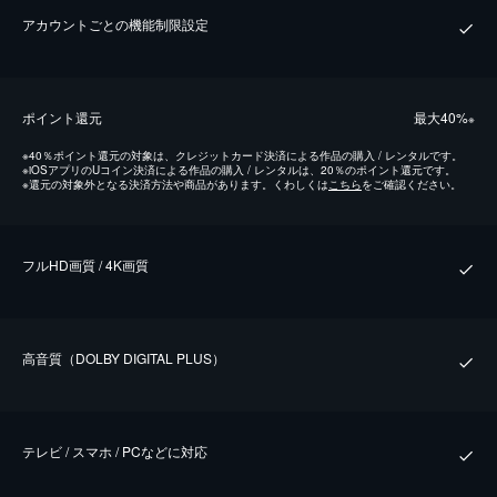
アカウントごとの機能制限設定
ポイント還元
最⼤40%
※
※
40％ポイント還元の対象は、クレジットカード決済による作品の購入 / レンタルです。
※
iOSアプリのUコイン決済による作品の購入 / レンタルは、20％のポイント還元です。
※
還元の対象外となる決済方法や商品があります。くわしくは
こちら
をご確認ください。
フルHD画質 / 4K画質
⾼⾳質（DOLBY DIGITAL PLUS）
テレビ / スマホ / PCなどに対応