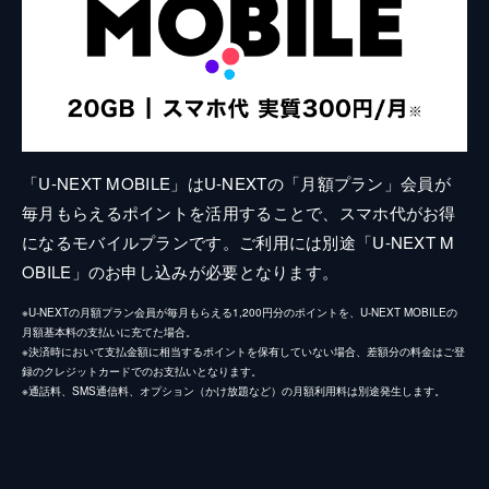
「U-NEXT MOBILE」はU-NEXTの「月額プラン」会員が
毎月もらえるポイントを活用することで、スマホ代がお得
になるモバイルプランです。ご利用には別途「U-NEXT M
OBILE」のお申し込みが必要となります。
※U-NEXTの月額プラン会員が毎月もらえる1,200円分のポイントを、U-NEXT MOBILEの
月額基本料の支払いに充てた場合。
※決済時において支払金額に相当するポイントを保有していない場合、差額分の料金はご登
録のクレジットカードでのお支払いとなります。
※通話料、SMS通信料、オプション（かけ放題など）の月額利用料は別途発生します。