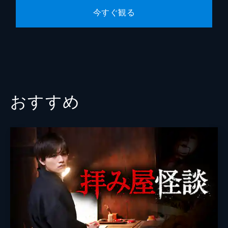
最終話
今すぐ観る
由美が亜美の遺体の在りかを隠蔽するために
大山を殺害したのではないかという疑惑が浮
上。そんな時、明和女学院で由美が襲われた
という知らせが入る。仙堂たちに詰め寄られ
た由美は、答えに窮して部屋を飛び出し...。
46分
おすすめ