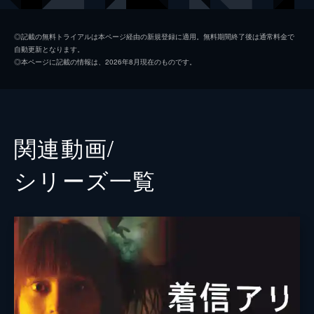
した炎に驚き、階段から転落死してしま
い...。
柏木真利子
能世あんな
46分
◎記載の無料トライアルは本ページ経由の新規登録に適用。無料期間終了後は通常料金で
自動更新となります。
第2話
山下勝彦
津田寛治
◎本ページに記載の情報は、2026年8月現在のものです。
『特命ウォッチ』の編集部に戻った由美は、
秋野修司
山下真司
ほかの部員たちが携帯の呪いの件を喜々とし
て取り上げようとしている様子を見て編集部
仙堂孝之
石黒賢
を辞めようとする。そんな時、死の予告電話
を受けたという女子大生・涼子が現れる。
松下さやか
佐藤千亜妃
関連動画/
46分
西村和也
工藤俊作
第3話
シリーズ⼀覧
仙堂の携帯に自分からの着信があり、留守電
西野杏
中山恵
を再生すると何かを飲み込む音とうめき声の
断末魔が録音されていた。着信時刻は翌日の
東カンナ
菊地美香
午前10時。動揺を隠せない仙堂は翌朝、知り
岡野美里
木内晶子
合いの音響研究者に解析を依頼する。
46分
森尾真紀州
野田よし子
第4話
由美と仙堂は北村聡の死の予告時間である深
大山雄介
中山夢歩
夜0時を過ぎ、ようやく部屋にたどりつくが