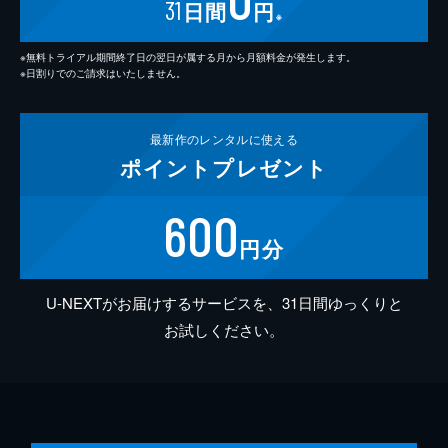
31
日間
円
※
※無料トライアル期間終了日の翌日が属する月から月額料金が発生します。
※日割りでのご請求はいたしません。
最新作の
レンタルに使える
ポイント
プレゼント
600
円分
U-NEXTがお届けするサービスを、31日間ゆっくりと
お試しください。