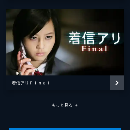
斎藤の死への対応を警察が苦慮するなか、仙
常廣丈太
堂は遭難事故に絡んで起きた殺人事件に関し
て、なぜか報告せずにいた。それを知った由
美は不信感を募らせ、自分は自分のやり方で
事件を解決すると仙堂の前から立ち去る。
46分
第8話
不思議な力に操られて拳銃を手にした秋野は
銃口を智佳に向け、思いも寄らない行動を取
る。その後、由美はこれまでの事実から、
姉・亜美の失踪が榊たちの事件と何らかの関
係があるかも知れないと感じる。
46分
着信アリＦｉｎａｌ
第9話
真田が拘置所で死んでいるのが発見され、手
にはバラのあざが。さらに、付近に落ちてい
もっと見る
＋
た携帯電話には真田自身から着信があり、
「まだ終わっていない」という少女の声と真
田の断末魔が残されていた。
45分