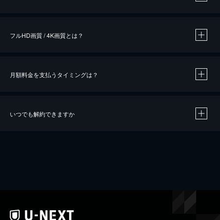
※
作品によって必要なポイントが異なります。
フルHD画質 / 4K画質とは？
月額料金を支払うタイミングは？
※
40％ポイント還元の対象は、クレジットカード決済による作品の購入 / レンタルです。
※
iOSアプリのUコイン決済による作品の購入 / レンタルは、20％のポイント還元です。
※
還元の対象外となる決済方法や商品があります。くわしくは
こちら
をご確認ください。
いつでも解約できますか
こちら