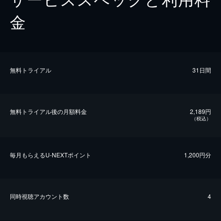
金
無料トライアル
31日間
無料トライアル後の⽉額料金
2,189円
（税込）
毎⽉もらえるU-NEXTポイント
1,200円分
同時視聴アカウント数
4