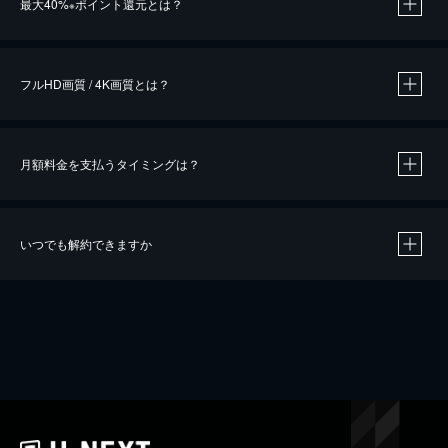
最大40%
ポイント還元とは？
※
※
作品によって必要なポイントが異なります。
フルHD画質 / 4K画質とは？
月額料金を支払うタイミングは？
※
40％ポイント還元の対象は、クレジットカード決済による作品の購入 / レンタルです。
※
iOSアプリのUコイン決済による作品の購入 / レンタルは、20％のポイント還元です。
※
還元の対象外となる決済方法や商品があります。くわしくは
こちら
をご確認ください。
いつでも解約できますか
こちら