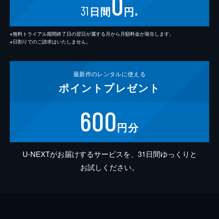
0
31
日間
円
※
※無料トライアル期間終了日の翌日が属する月から月額料金が発生します。
※日割りでのご請求はいたしません。
最新作の
レンタルに使える
ポイント
プレゼント
600
円分
U-NEXTがお届けするサービスを、31日間ゆっくりと
お試しください。