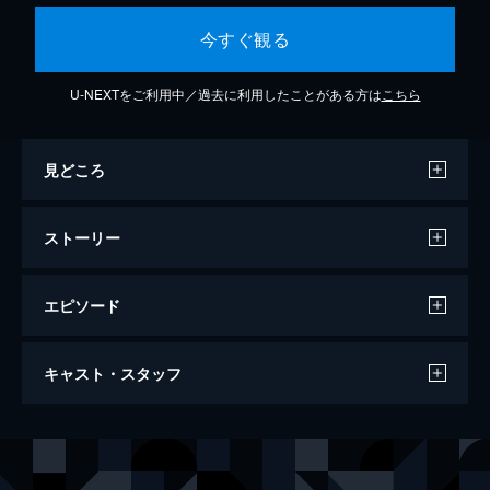
今すぐ観る
U-NEXTをご利用中／過去に利用したことがある方は
こちら
見どころ
ストーリー
エピソード
OTHER アザー 顔のない監視者
キャスト・スタッフ
92分
出演
現在のアリス
オルガ・キュリレンコ
17歳のアリス
ローラ・ボナヴェンチャー