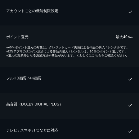
アカウントごとの機能制限設定
ポイント還元
最⼤40%
※
※
40％ポイント還元の対象は、クレジットカード決済による作品の購入 / レンタルです。
※
iOSアプリのUコイン決済による作品の購入 / レンタルは、20％のポイント還元です。
※
還元の対象外となる決済方法や商品があります。くわしくは
こちら
をご確認ください。
フルHD画質 / 4K画質
⾼⾳質（DOLBY DIGITAL PLUS）
テレビ / スマホ / PCなどに対応