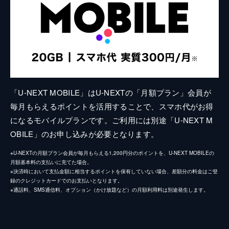
「U-NEXT MOBILE」はU-NEXTの「月額プラン」会員が
毎月もらえるポイントを活用することで、スマホ代がお得
になるモバイルプランです。ご利用には別途「U-NEXT M
OBILE」のお申し込みが必要となります。
※U-NEXTの月額プラン会員が毎月もらえる1,200円分のポイントを、U-NEXT MOBILEの
月額基本料の支払いに充てた場合。
※決済時において支払金額に相当するポイントを保有していない場合、差額分の料金はご登
録のクレジットカードでのお支払いとなります。
※通話料、SMS通信料、オプション（かけ放題など）の月額利用料は別途発生します。