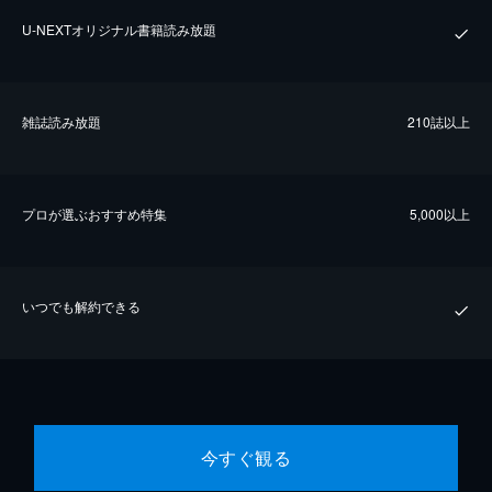
U-NEXTオリジナル書籍読み放題
雑誌読み放題
210誌以上
プロが選ぶおすすめ特集
5,000以上
いつでも解約できる
今すぐ観る