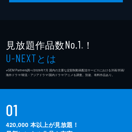
見放題作品数
！
No.1
※
とは
U-NEXT
※GEM Partners調べ/2026年7⽉ 国内の主要な定額制動画配信サービスにおける洋画/邦画/
海外ドラマ/韓流・アジアドラマ/国内ドラマ/アニメを調査。別途、有料作品あり。
01
420,000
本以上が見放題！