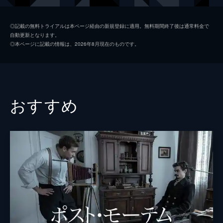
チャーリー
フィリップ・シュラー
◎記載の無料トライアルは本ページ経由の新規登録に適用。無料期間終了後は通常料金で
自動更新となります。
ジーン・シャツ
◎本ページに記載の情報は、2026年8月現在のものです。
監督
ダヴィド・モロー
脚本
ダヴィド・モロー
ジョン・ゴールドマン
おすすめ
音楽
ナサニエル・メカリー
製作
マチュー・ワルテル
クレマン・ミゼレ