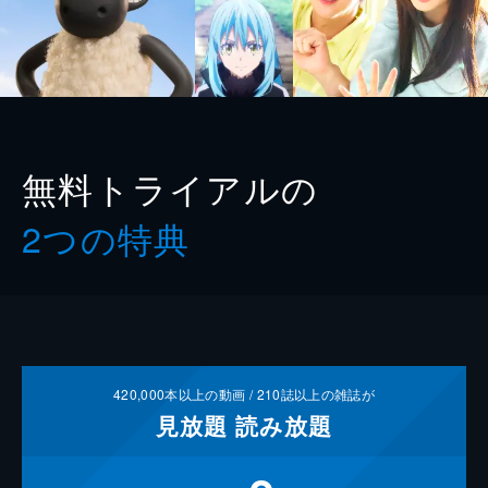
無料トライアルの
2つの特典
420,000
本以上の動画 /
210
誌以上の雑誌が
見放題
読み放題