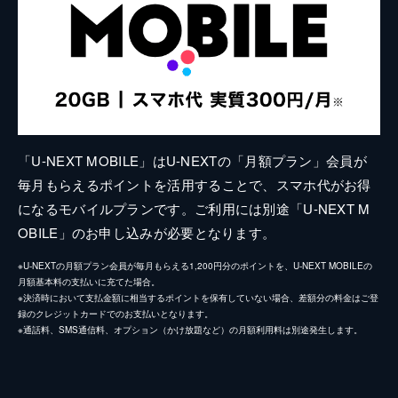
「U-NEXT MOBILE」はU-NEXTの「月額プラン」会員が
毎月もらえるポイントを活用することで、スマホ代がお得
になるモバイルプランです。ご利用には別途「U-NEXT M
OBILE」のお申し込みが必要となります。
※U-NEXTの月額プラン会員が毎月もらえる1,200円分のポイントを、U-NEXT MOBILEの
月額基本料の支払いに充てた場合。
※決済時において支払金額に相当するポイントを保有していない場合、差額分の料金はご登
録のクレジットカードでのお支払いとなります。
※通話料、SMS通信料、オプション（かけ放題など）の月額利用料は別途発生します。