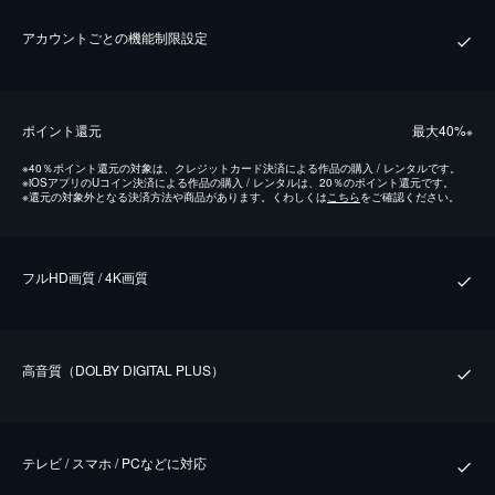
アカウントごとの機能制限設定
ポイント還元
最⼤40%
※
※
40％ポイント還元の対象は、クレジットカード決済による作品の購入 / レンタルです。
※
iOSアプリのUコイン決済による作品の購入 / レンタルは、20％のポイント還元です。
※
還元の対象外となる決済方法や商品があります。くわしくは
こちら
をご確認ください。
フルHD画質 / 4K画質
⾼⾳質（DOLBY DIGITAL PLUS）
テレビ / スマホ / PCなどに対応