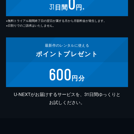
0
31
日間
円
※
※無料トライアル期間終了日の翌日が属する月から月額料金が発生します。
※日割りでのご請求はいたしません。
最新作の
レンタルに使える
ポイント
プレゼント
600
円分
U-NEXTがお届けするサービスを、31日間ゆっくりと
お試しください。