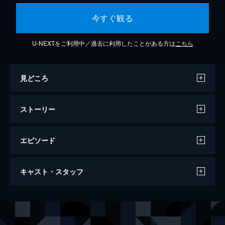
今すぐ観る
U-NEXTをご利用中／過去に利用したことがある方は
こちら
見どころ
ストーリー
エピソード
EP1 10人の学生
キャスト・スタッフ
インターンプロジェクト“Hotel Stars”に参加
したPhong、Toey、Nook、Ying、Kim、
Tone、Ak、Kay、Nueng、Valen。面接を終
出演
スラデット・ピニワット
えた彼らはオリエンテーションで出会う。
テー・ダーウィット・クリーポルルーク
49分