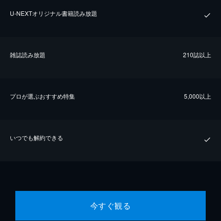
U-NEXTオリジナル書籍読み放題
雑誌読み放題
210誌以上
プロが選ぶおすすめ特集
5,000以上
いつでも解約できる
今すぐ観る