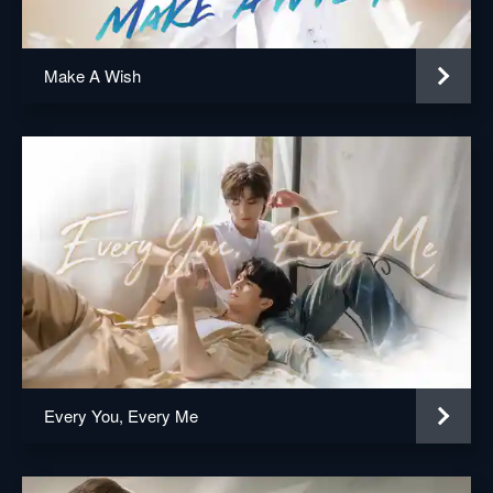
ルは騒ぎになってしまい...。
50分
EP5 裏の顔
Make A Wish
ValenとYingは互いに怪しんでいた。そんな
なか、インターンは2カ月が経ち、部署が再
調整されることに。レセプションにいたい
YingはWutを頼るが、誰かが2人の関係を
Tongに密告し...。
49分
EP6 取引
母の治療費に困るToneは、Toeyとお金を借
りる代わりに仕事をする取引をしてしまう。
Kimは業務中に頻繁に抜け出すToneが気にな
って追いかけるが、ToneとToeyが2人で部屋
に入るところを目撃してしまう。
49分
Every You, Every Me
EP7 彼の正体
ホテルオーナー・Obcheyの訪問の日、Ying
はObcheyとKritの食事の場でValenの話を耳