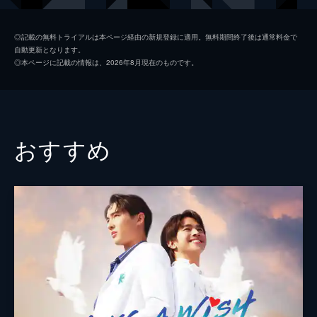
EP2 初めての実務
タナポン・ジャールジトラーノン
20分以内に部屋をきれいにする課題に取り組
◎記載の無料トライアルは本ページ経由の新規登録に適用。無料期間終了後は通常料金で
自動更新となります。
むAk、Tone、Kay。時間がないなか、彼らは
コプター・パーヌワット・カートーンタウィー
◎本ページに記載の情報は、2026年8月現在のものです。
どう作業するかで揉めてしまう。一方、フー
キムモン・ワロードン・ケンモンター
ドのサービングに取り組むNookは、Phong
の上手な接客が気に入らず...。
ポンサトーン・パドゥンギヤッティウォン
50分
オーム・コンナパット・セータラタナフォン
EP3 減点
おすすめ
Nuengの密告により、Kritに賄賂のことで叱
プレーム・ナッチャクン・ティーラキットコーソン
られるToeyとManシェフ。Toeyは減点さ
れ、Manシェフは厳しい態度へ豹変してしま
テー・カラン
う。一方、Ak、Tone、Kayもクレームを受け
てしまい...。
プロイサイ・タンヤラック・チョークタナーデット
48分
監督
ノブ・サタナポン・リムウォントーン
EP4 踊り子の幽霊
インターン生の中で踊り子の幽霊の話が話題
になっていた。そんななか、NuengはKimへ
のいたずらを思いつき、Kayと共に実行す
る。しかし、いたずらでの騒音が原因でホテ