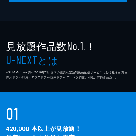
まい、とっさにごまかしてその場をやり過ご
す。一方、Toneは叔父からの電話で、母親
の病状が悪化したことを知り、急いで病院へ
向かう。
50分
見放題作品数
！
No.1
※
とは
U-NEXT
※GEM Partners調べ/2026年7⽉ 国内の主要な定額制動画配信サービスにおける洋画/邦画/
海外ドラマ/韓流・アジアドラマ/国内ドラマ/アニメを調査。別途、有料作品あり。
01
420,000
本以上が見放題！