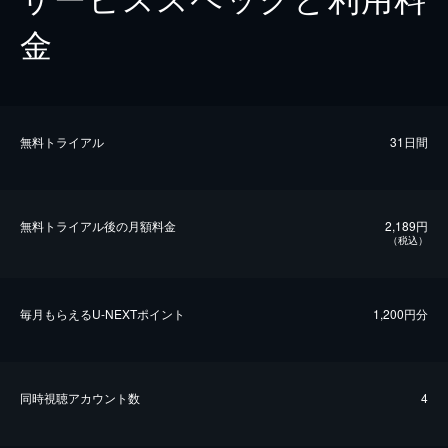
金
無料トライアル
31日間
無料トライアル後の⽉額料金
2,189円
（税込）
毎⽉もらえるU-NEXTポイント
1,200円分
同時視聴アカウント数
4