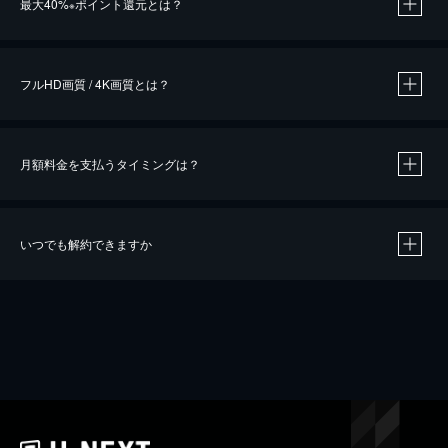
最大40%
ポイント還元とは？
※
※
作品によって必要なポイントが異なります。
フルHD画質 / 4K画質とは？
月額料金を支払うタイミングは？
※
40％ポイント還元の対象は、クレジットカード決済による作品の購入 / レンタルです。
※
iOSアプリのUコイン決済による作品の購入 / レンタルは、20％のポイント還元です。
※
還元の対象外となる決済方法や商品があります。くわしくは
こちら
をご確認ください。
いつでも解約できますか
こちら