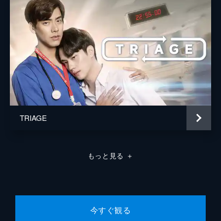
にする。そんななか、ToneとAkがToeyの仕
事を代わりにしていたことがバレてしま
い...。
50分
EP8 噂の写真
Nookは落ち込むValenを励まし、元気づけら
れたValenはNookを夕食に誘う。2人は夕食
を楽しんでいたが、2人の関係を怪しんでい
たYingにその様子を写真に撮られ、SNSにア
ップされてしまう。
50分
TRIAGE
EP9 すれ違う想い
Kimは自身の配信販売が原因でTongから怪し
まれ、さらに商品の事件を受けて苦い思いを
もっと見る
＋
する。インターンの半期が終了した頃、Kay
とNuengは想いがすれ違い、会話をしないま
ま新しい部署へ行くことに。
50分
EP10 守りたい人
今すぐ観る
NookはPhongへのいじめがModにバレてし