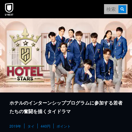
本文へスキップ
ホテルのインターンシッププログラムに参加する若者
たちの奮闘を描くタイドラマ
2019年
タイ
440円
ポイント