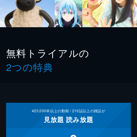
無料トライアルの
2つの特典
420,000
本以上の動画 /
210
誌以上の雑誌が
見放題
読み放題