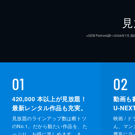
23分
9話 裏に潜む悪意
見
太后の秘められた病を特定した栄澤蘭
幕へとつながる糸口を見つけた彼女だ
※GEM Partners調べ/20
状態に陥る。
21分
10話 復讐の始まり
太后の心を癒やし復職を果たした栄澤
01
02
ての黒幕は宮中で絶大な権勢を誇る寧
を歩み始める。
420,000
本以上が見放題！
動画も
28分
最新レンタル作品も充実。
U-NE
見放題のラインアップ数は断トツ
映画 / 
のNo.1。だから観たい作品を、た
ん、マンガ 
っぷり、お得に楽しめます。ま
豊富にラ