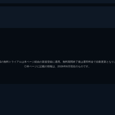
禁じる因習により罪人として命を落とす。父・栄承徳は保身の
い栄澤蘭を冷遇した。栄澤蘭は母の無念を晴らすため、太医院
ホン・シャオ
ヤン・ゾー
載の無料トライアルは本ページ経由の新規登録に適用。無料期間終了後は通常料金で自動更新となり
◎本ページに記載の情報は、2026年8月現在のものです。
ヤン・シータオ
、知識と観察眼で選抜試験を制し、母を陥れた張月瑶への復讐
女は、副院判の姪・馮茵の嫌がらせを退け、新たな火種を生ん
受けた世子・宋凌霄だった。互いに不信感を抱きながら、栄澤