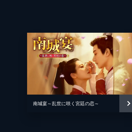
は御薬房で馮茵と競うことに。馮茵の
は存亡の危機に。
27分
4話 薬の秘密
二等医侍に昇進した栄澤蘭は馮茵の
る。独自の「食療」を施し、ろうそく
りに触れてしまう。
29分
5話 命懸けの弟子入り志願
死体置き場・吉安所に送られた栄澤
う。過酷な試練を乗り越えようとした
南城宴～乱世に咲く宮廷の恋～
の情熱は衰えず...。
29分