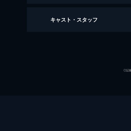
キャスト・スタッフ
1話 十年目の反撃
母は太后を救いながらも、女の医術を
めに母を見捨て、その技術を奪い、幼
選抜試験に挑む。
出演
33分
2話 暴かれた過去
◎記
監督
味覚を失ったと思われていた栄澤蘭は
果たす。太医院への入局を果たした彼
しまう。
28分
3話 昇進への賭け
男湯で遭遇した謎の男は皇帝の密命を