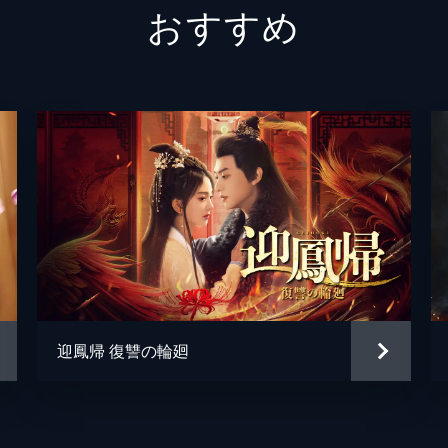
おすすめ
陰謀により、麗妃の治療に不可欠な希少薬材が雨に濡れ、太医
罠により、異食癖の小公主を治療するという難題を押し付けら
や紙を模した食材で公主の心を開いた栄澤蘭だったが、皇帝の
蘭は、周囲の嘲笑をよそに、偏屈な瘍医・老鍾頭に弟子入りを
矢先、何者かに棺桶に閉じ込められ重傷を負うが、彼女の医術
迎鳳帰 復讐の輪廻