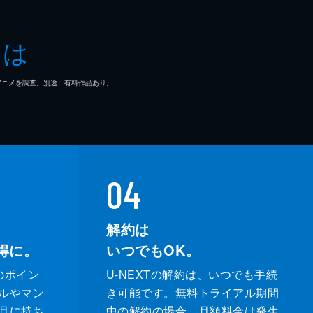
とは
黒
睡
マ/アニメを調査。別途、有料作品あり。
全
04
道
解約は
得に。
いつでもOK。
のポイン
U-NEXTの解約は、いつでも手続
ルやマン
き可能です。無料トライアル期間
月に持ち
中の解約の場合、月額料金は発生