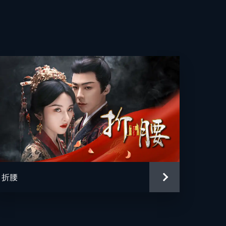
院
れ
怒
請
へ
折腰