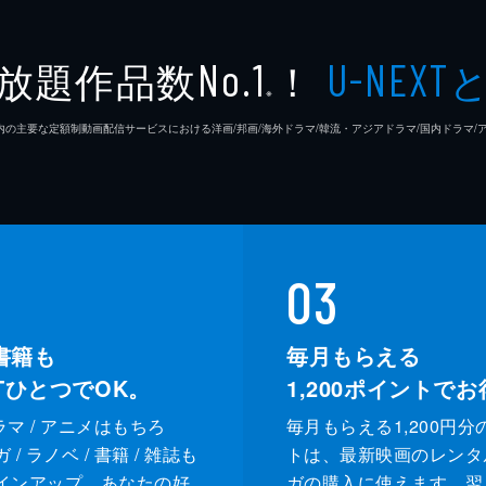
放題作品数
！
No.1
U-NEXT
は、女官として太后の専属治療を許される。治療を通じ事件の
※
ったが、太后の病をあざ笑う噂が宮中に広まり、太后は再び昏
26年7⽉ 国内の主要な定額制動画配信サービスにおける洋画/邦画/海外ドラマ/韓流・アジアドラマ/国内ドラ
蘭は、柔妃から母の死にまつわる衝撃的な事実を知らされる。
03
貴妃。目的を同じくする宋凌霄と手を組み、栄澤蘭は復讐への
書籍も
毎月もらえる
XTひとつでOK。
1,200
ポイントでお
ドラマ / アニメはもちろ
毎月もらえる1,200円分
/ ラノベ / 書籍 / 雑誌も
トは、最新映画のレンタ
インアップ。あなたの好
ガの購入に使えます。翌