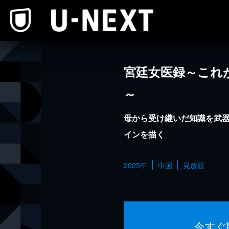
本文へスキップ
宮廷女医録～これ
～
母から受け継いだ知識を武
インを描く
2025年
中国
見放題
今すぐ