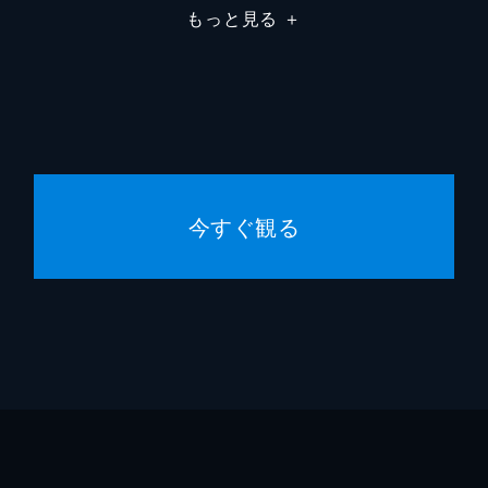
もっと見る
＋
澤蘭だったが、悪をあぶり出すための老鍾頭の策だった。太医
澤蘭は二等医侍として華麗に復活。失脚した馮茵は蘇葉へ呪い
うため、栄澤蘭はリスクを承知で秘密の隔離治療に踏み切る。
今すぐ観る
とする馮明遠に、栄澤蘭は10日間で病を完治させるという軍
し、母を死に追いやった診察記録の真実を突き止める。しかし
の暴力によって失ってしまう。さらに、太后の危篤という国家