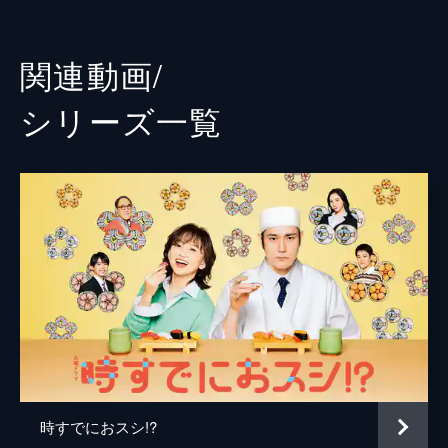
という大江戸（松山ケンイチ）。胡桃（ファ
杏花
ーストサマーウイカ）が自分の強みを見せよ
うと意気込む中、みなと（永作博美）は…。
平井まさあき
関連動画/
47分
後藤淳平
第３話 【解説放送版】【サバとサバイバ
シリーズ⼀覧
ル】
Jua
かつて店主だった鮨屋での不祥事が胡桃（フ
ァーストサマーウイカ）に見つかり、大江戸
金田明夫
（松山ケンイチ）は出勤停止に。みなと（永
作博美）はクラス崩壊の危機に直面し…。
本多力
47分
松永拓野
第４話 【解説放送版】【ホタテと掘った
手】
青木マッチョ
亡夫・航（後藤淳平）の命日が近づき、みな
土居志央梨
と（永作博美）がある後悔を思い出す。一
方、大江戸（松山ケンイチ）のクラスに留学
でんでん
生が転入、臆せず自分を語る姿にみなと
は…。
佐藤江梨子
47分
時すでにおスシ!?
丸山隆平
第５話 【解説放送版】【巻き込まれ、巻