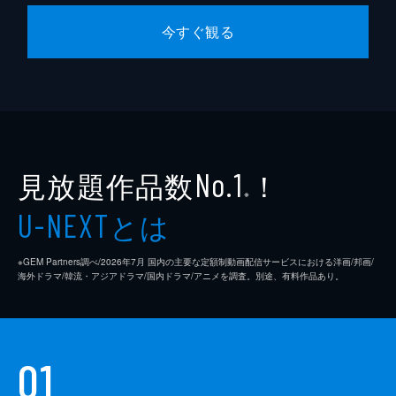
今すぐ観る
見放題作品数
！
No.1
※
とは
U-NEXT
※GEM Partners調べ/2026年7⽉ 国内の主要な定額制動画配信サービスにおける洋画/邦画/
海外ドラマ/韓流・アジアドラマ/国内ドラマ/アニメを調査。別途、有料作品あり。
01