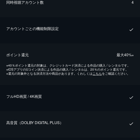
同時視聴アカウント数
4
アカウントごとの機能制限設定
ポイント還元
最⼤40%
※
※
40％ポイント還元の対象は、クレジットカード決済による作品の購入 / レンタルです。
※
iOSアプリのUコイン決済による作品の購入 / レンタルは、20％のポイント還元です。
※
還元の対象外となる決済方法や商品があります。くわしくは
こちら
をご確認ください。
フルHD画質 / 4K画質
⾼⾳質（DOLBY DIGITAL PLUS）