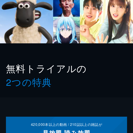
無料トライアルの
2つの特典
420,000
本以上の動画 /
210
誌以上の雑誌が
見放題
読み放題