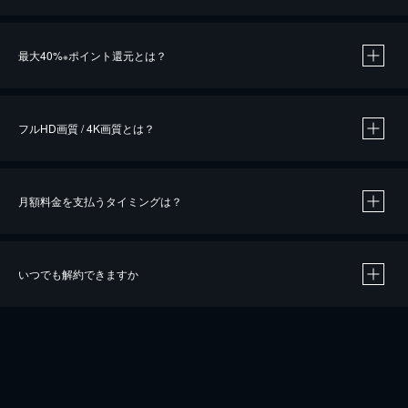
※
最大40%
ポイント還元とは？
※
※
作品によって必要なポイントが異なります。
フルHD画質 / 4K画質とは？
月額料金を支払うタイミングは？
※
40％ポイント還元の対象は、クレジットカード決済による作品の購入 / レンタルです。
※
iOSアプリのUコイン決済による作品の購入 / レンタルは、20％のポイント還元です。
※
還元の対象外となる決済方法や商品があります。くわしくは
こちら
をご確認ください。
いつでも解約できますか
こちら