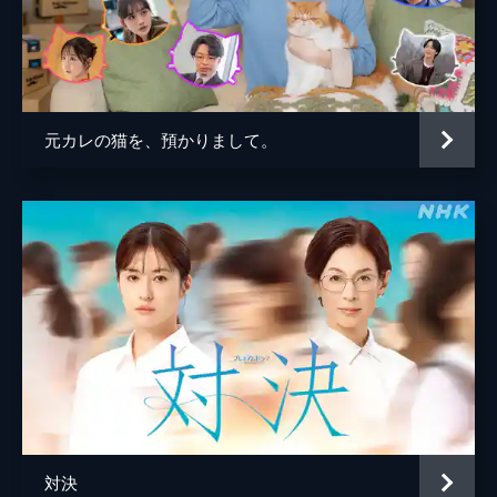
47分
岡本伸吾
第８話 【解説放送版】【エビとAB】
大江戸（松山ケンイチ）に水族館へ誘われた
金子文紀
みなと（永作博美）は、遊びのリハビリとし
馬田翔永
てボウリング大会へ。消極的なみなとだった
元カレの猫を、預かりまして。
が、活発な立石（佐野史郎）に感化され…。
47分
第９話 【解説放送版】【思いを込めて握
りマグロう！】
みなと（永作博美）たちはついに、お客様を
相手に鮨を振る舞うカウンター試験に挑むこ
とに。それぞれの想いで鮨を握っている中、
ある人物が鮨アカデミーを訪ねてきて…。
47分
最終回 【解説放送版】【時すでに遅し
（ではなく）時すでにおスシ!?】
みなと（永作博美）たちは卒業課題として渾
身の一貫を握ることに。果たして無事に卒業
できるのか。みなとと大江戸（松山ケンイ
対決