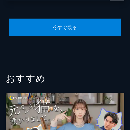
き寿司】
小手伸也
大江戸（松山ケンイチ）と進路面談をする
も、卒業後のことは考えていなかったみなと
リリー
（永作博美）。鮨職人になるはずの森（山時
今すぐ観る
聡真）も将来に悩む中、激怒した母が現
猫背椿
れ…。
関根勤
47分
第６話 【解説放送版】【イカはうまイ
有働由美子
カ？】
佐野史郎
大江戸（松山ケンイチ）クラスの授業が後半
戦に入る中、みなと（永作博美）に突然、渚
脚本
兵藤るり
おすすめ
（中沢元紀）が体調を崩したと連絡が。甲斐
甲斐しく世話を焼こうとするみなとだが…。
プロデューサー
松本友香
47分
益田千愛
第７話 【解説放送版】【エブリデイ、ブ
リ】
鈴木早苗
みなと（永作博美）は渚（中沢元紀）に誘わ
れ、昔よく家族で訪れたある場所へ。一方、
音楽
青木沙也果
元妻・澪（土居志央梨）が再び現れたことで
困り果てた大江戸（松山ケンイチ）は…。
演出
坪井敏雄