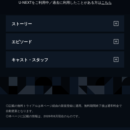
U-NEXTをご利用中／過去に利用したことがある方は
こちら
ストーリー
エピソード
第１話 【解説放送版】【イクラなんでも
キャスト・スタッフ
な出会い】
子育てを終え、自分の時間ができたみなと
（永作博美）はある日、３か月で鮨職人にな
出演
永作博美
れるという鮨アカデミーへ入学。そこで堅物
講師・大江戸（松山ケンイチ）と出会う
松山ケンイチ
が…。
ファーストサマーウイカ
47分
◎記載の無料トライアルは本ページ経由の新規登録に適用。無料期間終了後は通常料金で
自動更新となります。
第２話 【解説放送版】【アジと自分の
中沢元紀
◎本ページに記載の情報は、2026年8月現在のものです。
味】
山時聡真
アジで自分の味を表現できれば鮨を握らせる