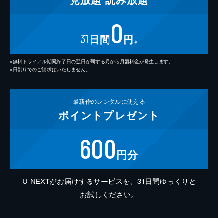
0
31
日間
円
※
※無料トライアル期間終了日の翌日が属する月から月額料金が発生します。
※日割りでのご請求はいたしません。
最新作の
レンタルに使える
ポイント
プレゼント
600
円分
U-NEXTがお届けするサービスを、31日間ゆっくりと
お試しください。