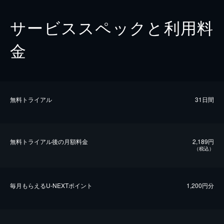
サービススペックと利用料
金
無料トライアル
31日間
無料トライアル後の⽉額料金
2,189円
（税込）
毎⽉もらえるU-NEXTポイント
1,200円分