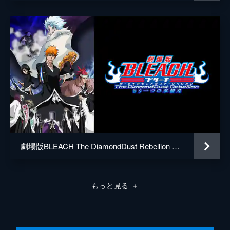
百名ヒロキ
植原卓也
平川和宏
大久保壮駿
山﨑由妟
渡来美友
岩澤健三郎
脚本
児玉明子
劇場版BLEACH The DiamondDust Rebellion もう一つの氷輪丸
音楽
兼松衆
演出
児玉明子
もっと見る
＋