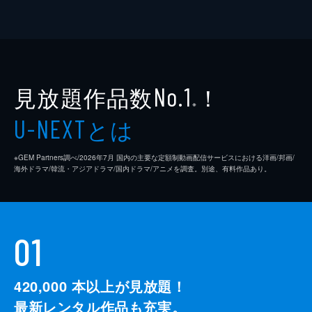
見放題作品数
！
No.1
※
とは
U-NEXT
※GEM Partners調べ/2026年7⽉ 国内の主要な定額制動画配信サービスにおける洋画/邦画/
海外ドラマ/韓流・アジアドラマ/国内ドラマ/アニメを調査。別途、有料作品あり。
01
420,000
本以上が見放題！
最新レンタル作品も充実。