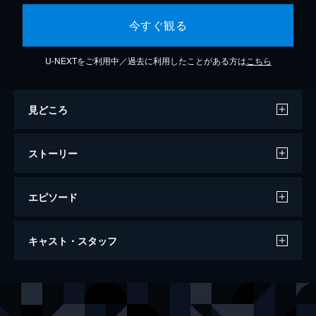
今すぐ観る
U-NEXTをご利用中／過去に利用したことがある方は
こちら
見どころ
ストーリー
エピソード
｢ROCK MUSICAL BLEACH｣～Arrancar
キャスト・スタッフ
the Beginning～
161分
出演
木原瑠生
佐當友莉亜