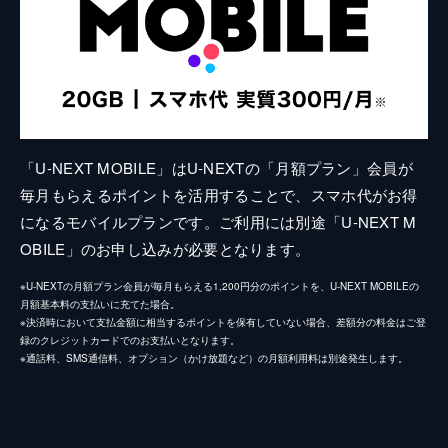
「U-NEXT MOBILE」はU-NEXTの「月額プラン」会員が
毎月もらえるポイントを活用することで、スマホ代がお得
になるモバイルプランです。ご利用には別途「U-NEXT M
OBILE」のお申し込みが必要となります。
※U-NEXTの月額プラン会員が毎月もらえる1,200円分のポイントを、U-NEXT MOBILEの
月額基本料の支払いに充てた場合。
※決済時において支払金額に相当するポイントを保有していない場合、差額分の料金はご登
録のクレジットカードでのお支払いとなります。
※通話料、SMS通信料、オプション（かけ放題など）の月額利用料は別途発生します。