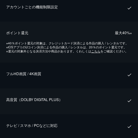
アカウントごとの機能制限設定
ポイント還元
最⼤40%
※
※
40％ポイント還元の対象は、クレジットカード決済による作品の購入 / レンタルです。
※
iOSアプリのUコイン決済による作品の購入 / レンタルは、20％のポイント還元です。
※
還元の対象外となる決済方法や商品があります。くわしくは
こちら
をご確認ください。
フルHD画質 / 4K画質
⾼⾳質（DOLBY DIGITAL PLUS）
テレビ / スマホ / PCなどに対応