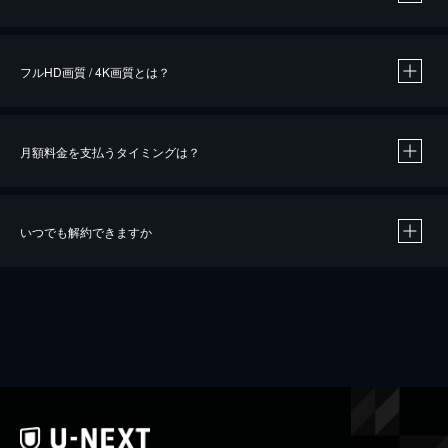
※
作品によって必要なポイントが異なります。
フルHD画質 / 4K画質とは？
月額料金を支払うタイミングは？
※
40％ポイント還元の対象は、クレジットカード決済による作品の購入 / レンタルです。
※
iOSアプリのUコイン決済による作品の購入 / レンタルは、20％のポイント還元です。
※
還元の対象外となる決済方法や商品があります。くわしくは
こちら
をご確認ください。
いつでも解約できますか
こちら