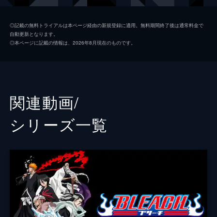
チャンヘ
◎記載の無料トライアルは本ページ経由の新規登録に適用。無料期間終了後は通常料金で
自動更新となります。
佐藤永典
◎本ページに記載の情報は、2026年8月現在のものです。
山﨑晶吾
根本正勝
田野優花
関連動画/
山本一慶
シリーズ⼀覧
宇野結也
松岡拳紀介
美麗
岡本悠紀
川﨑優作