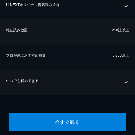
U-NEXTオリジナル書籍読み放題
雑誌読み放題
210誌以上
プロが選ぶおすすめ特集
5,000以上
いつでも解約できる
今すぐ観る