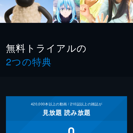
無料トライアルの
2つの特典
420,000
本以上の動画 /
210
誌以上の雑誌が
見放題
読み放題
0