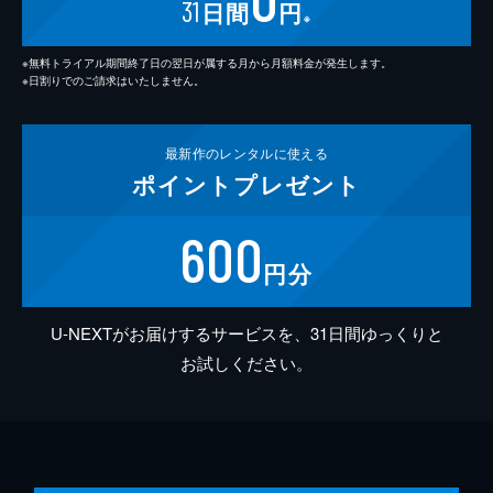
31
日間
円
※
※無料トライアル期間終了日の翌日が属する月から月額料金が発生します。
※日割りでのご請求はいたしません。
最新作の
レンタルに使える
ポイント
プレゼント
600
円分
U-NEXTがお届けするサービスを、31日間ゆっくりと
お試しください。