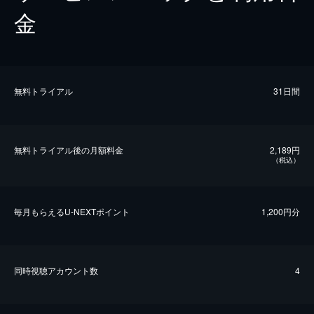
金
無料トライアル
31日間
無料トライアル後の⽉額料金
2,189円
（税込）
毎⽉もらえるU-NEXTポイント
1,200円分
同時視聴アカウント数
4