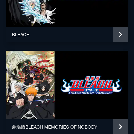
内田未来
亀井照三
白崎誠也
BLEACH
田邊謙
細川晃弘
松川大祐
宮川連
望月凜
師富永奈
井澤勇貴
秋沢健太朗
劇場版BLEACH MEMORIES OF NOBODY
藤田浩太朗