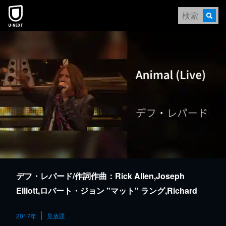
本文へスキップ
デフ・レパード/作詞作曲：Rick Allen,Joseph
Elliott,ロバート・ジョン "マット" ラング,Richard
Savage,Philip Collen,Stephen Clark
2017年
見放題