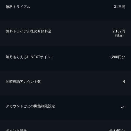
無料トライアル
31日間
無料トライアル後の⽉額料金
2,189円
（税込）
毎⽉もらえるU-NEXTポイント
1,200円分
同時視聴アカウント数
4
アカウントごとの機能制限設定
ポイント還元
最⼤40%
※