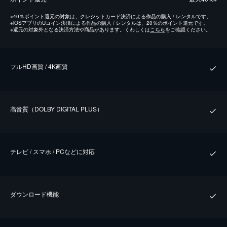
※
40％ポイント還元の対象は、クレジットカード決済による作品の購入 / レンタルです。
※
iOSアプリのUコイン決済による作品の購入 / レンタルは、20％のポイント還元です。
※
還元の対象外となる決済方法や商品があります。くわしくは
こちら
をご確認ください。
フルHD画質 / 4K画質
⾼⾳質（DOLBY DIGITAL PLUS）
テレビ / スマホ / PCなどに対応
ダウンロード機能