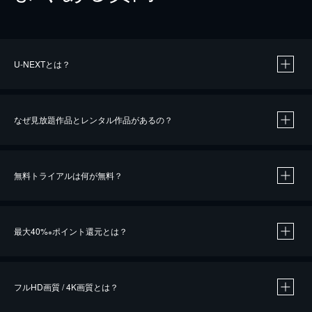
U-NEXTとは？
なぜ見放題作品とレンタル作品があるの？
無料トライアルは何が無料？
※
最大40%
ポイント還元とは？
※
※
作品によって必要なポイントが異なります。
フルHD画質 / 4K画質とは？