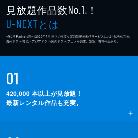
見放題作品数
！
No.1
※
とは
U-NEXT
※GEM Partners調べ/2026年7⽉ 国内の主要な定額制動画配信サービスにおける洋画/邦画/
海外ドラマ/韓流・アジアドラマ/国内ドラマ/アニメを調査。別途、有料作品あり。
01
420,000
本以上が見放題！
最新レンタル作品も充実。