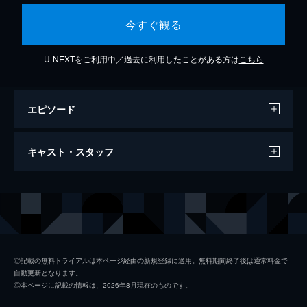
今すぐ観る
U-NEXTをご利用中／過去に利用したことがある方は
こちら
エピソード
Animal (Live)
キャスト・スタッフ
4分
出演
デフ・レパード
◎記載の無料トライアルは本ページ経由の新規登録に適用。無料期間終了後は通常料金で
自動更新となります。
◎本ページに記載の情報は、2026年8月現在のものです。