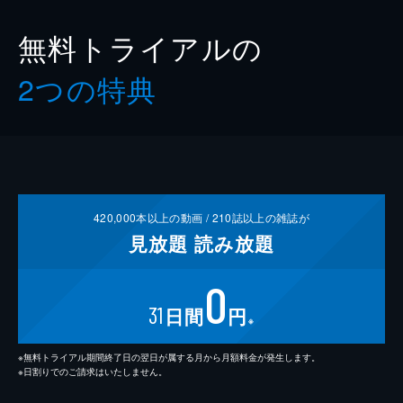
無料トライアルの
2つの特典
420,000
本以上の動画 /
210
誌以上の雑誌が
見放題
読み放題
0
31
日間
円
※
※無料トライアル期間終了日の翌日が属する月から月額料金が発生します。
※日割りでのご請求はいたしません。