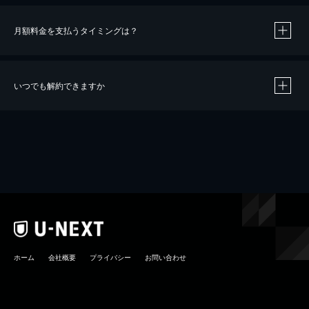
月額料金を支払うタイミングは？
※
40％ポイント還元の対象は、クレジットカード決済による作品の購入 / レンタルです。
※
iOSアプリのUコイン決済による作品の購入 / レンタルは、20％のポイント還元です。
※
還元の対象外となる決済方法や商品があります。くわしくは
こちら
をご確認ください。
いつでも解約できますか
こちら
ホーム
会社概要
プライバシー
お問い合わせ