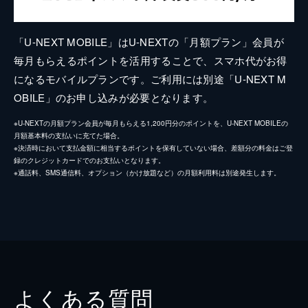
「U-NEXT MOBILE」はU-NEXTの「月額プラン」会員が
毎月もらえるポイントを活用することで、スマホ代がお得
になるモバイルプランです。ご利用には別途「U-NEXT M
OBILE」のお申し込みが必要となります。
※U-NEXTの月額プラン会員が毎月もらえる1,200円分のポイントを、U-NEXT MOBILEの
月額基本料の支払いに充てた場合。
※決済時において支払金額に相当するポイントを保有していない場合、差額分の料金はご登
録のクレジットカードでのお支払いとなります。
※通話料、SMS通信料、オプション（かけ放題など）の月額利用料は別途発生します。
よくある質問