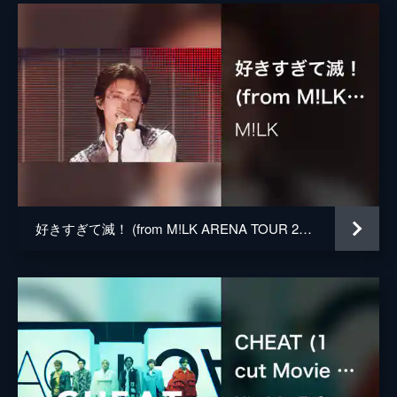
好きすぎて滅！ (from M!LK ARENA TOUR 2025-2026「SMILE POP!」 LIVE at 国立代々木競技場 第一体育館 2026.02.11)