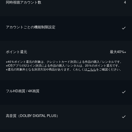
同時視聴アカウント数
4
アカウントごとの機能制限設定
ポイント還元
最⼤40%
※
※
40％ポイント還元の対象は、クレジットカード決済による作品の購入 / レンタルです。
※
iOSアプリのUコイン決済による作品の購入 / レンタルは、20％のポイント還元です。
※
還元の対象外となる決済方法や商品があります。くわしくは
こちら
をご確認ください。
フルHD画質 / 4K画質
⾼⾳質（DOLBY DIGITAL PLUS）