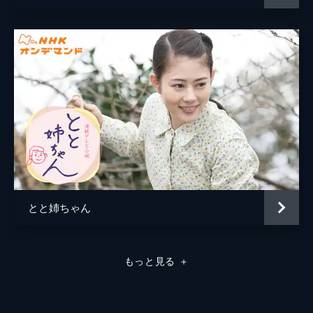
下げて帰る。夏美は柾樹のあとを追い、決然
と「わたし女将（おかみ）になる」と叫ぶ。
15分
（７） 「ひとりぼっちの旅立ち」
加賀美屋では柾樹（内田朝陽）が帰ってくる
と聞いて大女将（おかみ）・カツノ（草笛光
子）と女将・環（宮本信子）の嫁姑の対立が
表立ってきた。一方、夏美（比嘉愛未）は柾
樹（内田朝陽）から結婚話を破棄されて落ち
込んだが、柾樹が旅館を継ぐなら柾樹と一緒
に盛岡へ行き、女将になろうと決心する。啓
吾（大杉漣）や房子（森昌子）は娘の無謀な
考えをいさめようとするが夏美は聞き入れ
とと姉ちゃん
ず、柾樹ともう一度話し合いに行く。
15分
（８） 「ひとりぼっちの旅立ち」
もっと見る
＋
夏美（比嘉愛未）がパティシエになる夢を捨
てて盛岡へ行くと言ったことが、啓吾（大杉
漣）には大きなショックだった。啓吾は柾樹
（内田朝陽）が働くホテルを訪ねて、夏美に