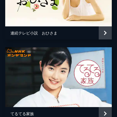
横浜で新作ケーキ作りに没頭する夏美（比嘉
愛未）であったが、何日も柾樹（内田朝陽）
から連絡がないことに不安を覚え始めてい
た。夏美はケーキを納入するために、柾樹の
働くホテルに行く。柾樹は「今晩話したいこ
とがある」とだけ言うと夏美を避けるように
連続テレビ小説 おひさま
仕事に戻る。久しぶりに来る柾樹のため、ご
ちそうを作ってくれる母の房子（森昌子）や
弟・智也（神木隆之介）の笑顔を見ても、夏
美の不安はますます大きくなるだけだった。
15分
（６） 「わたし女将になります」
仕事を終えた柾樹（内田朝陽）が夏美（比嘉
愛未）の家に来る。啓吾（大杉漣）や房子
（森昌子）は柾樹の訪問に上機嫌でにぎやか
な夕食がはじまる。しかし、結婚の日取りに
話が及ぶと柾樹が突然「盛岡に戻って旅館を
継ぐつもりだ」と切り出す。そして、夏美と
の結婚をなかったことにしたいと言う。啓吾
てるてる家族
に「出て行け」とどなられ、柾樹は深く頭を