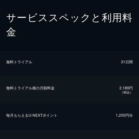
サービススペックと利用料
金
無料トライアル
31日間
無料トライアル後の⽉額料金
2,189円
（税込）
毎⽉もらえるU-NEXTポイント
1,200円分