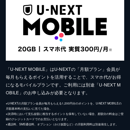
「U-NEXT MOBILE」はU-NEXTの「月額プラン」会員が
毎月もらえるポイントを活用することで、スマホ代がお得
になるモバイルプランです。ご利用には別途「U-NEXT M
OBILE」のお申し込みが必要となります。
※U-NEXTの月額プラン会員が毎月もらえる1,200円分のポイントを、U-NEXT MOBILEの
月額基本料の支払いに充てた場合。
※決済時において支払金額に相当するポイントを保有していない場合、差額分の料金はご登
録のクレジットカードでのお支払いとなります。
※通話料、SMS通信料、オプション（かけ放題など）の月額利用料は別途発生します。