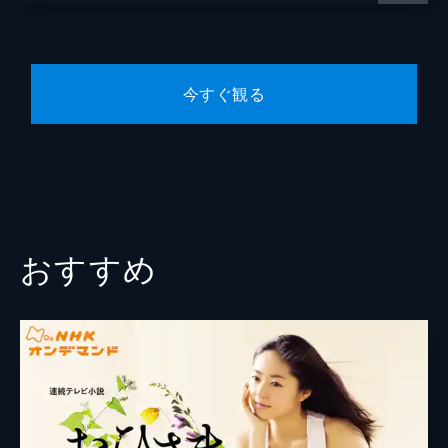
所だ。柾樹が盛岡を出たのは、女将（おか
加賀美環
宮本信子
み）の激務に体を壊して亡くなった母のこと
があったからと知った夏美は、柾樹の「心の
脚本
小松江里子
一本桜」になろうと決める。そのとき、カツ
ノ（草笛光子）が倒れたと柾樹に連絡が入
今すぐ観る
演出
木村隆文
る。
15分
渡邊良雄
（４） 「わたし女将になります」
大女将（おかみ）のカツノ（草笛光子）が倒
れて加賀美屋は急にそわそわし始める。女将
の環（宮本信子）や息子の伸一（東幹久）は
老舗（しにせ）旅館をリニューアルする計画
おすすめ
を進めるため、カツノに大女将の引退を迫ろ
うとしていた。一方、カツノは病床に柾樹
（内田朝陽）を呼び旅館を継いで欲しいと頼
む。夏美（比嘉愛未）と結婚して横浜で暮ら
すつもりの柾樹は断るが…。一人先に横浜に
帰る夏美は柾樹の態度に何かを感じていた。
15分
（５） 「わたし女将になります」