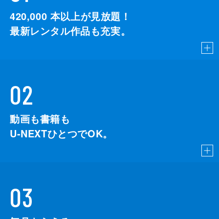
啓吾（大杉漣）と房子（森昌子）は夏美（比
420,000
本以上が見放題！
嘉愛未）のことで夫婦げんかになり、気まず
最新レンタル作品も充実。
くなっていた。そこへ夏美が戻って来て、
「柾樹（内田朝陽）と一緒に盛岡へ行きた
い」と再度訴える。啓吾は「もし行くならば
親子の縁を切る」と言い放ち家を出て行って
しまう。夏美は夜を徹して父から課題を出さ
02
れていた新作ケーキを一心不乱に作る。翌
朝、啓吾が家に戻ると、夏美の作った新作ケ
ーキと手紙がちゅう房のテーブルに置かれて
動画も書籍も
いた。
15分
U-NEXTひとつでOK。
03