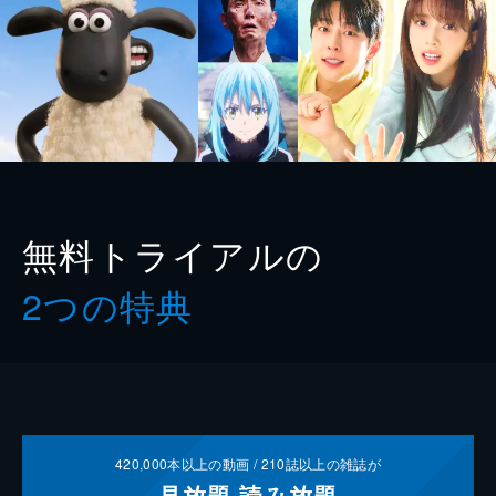
無料トライアルの
2つの特典
420,000
本以上の動画 /
210
誌以上の雑誌が
見放題
読み放題