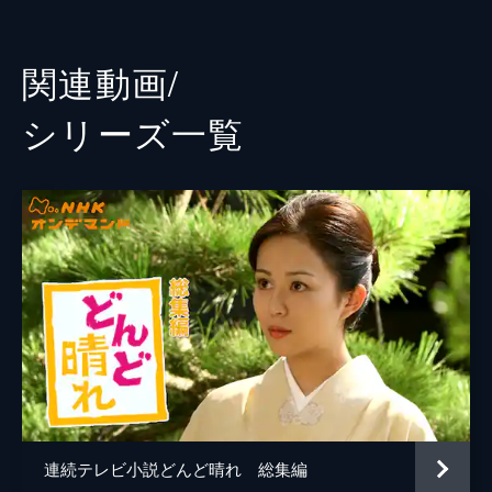
小野時江
あき竹城
（２） 「わたし女将になります」
柾樹（内田朝陽）の実家である盛岡の老舗
加賀美柾樹
内田朝陽
関連動画/
（しにせ）旅館にやって来た夏美（比嘉愛
未）は、大女将（おかみ）・カツノ（草笛光
浅倉智也
神木隆之介
シリーズ⼀覧
子）や女将の環（宮本信子）が列席する喜寿
加賀美久則
鈴木正幸
の宴席の仰々しさに驚く。はじめは遠慮ぎみ
の夏美だったが、すぐに持ち前の明るさで大
加賀美浩司
蟹江一平
勢の親せきたちに溶け込んでいった。カツノ
は蔵で後かたづけをする夏美を見て座敷わら
松本佳奈
川村ゆきえ
しと見間違える。はたして夏美は加賀美家に
岩本裕二郎
吹越満
幸福をもたらす座敷わらしなのか、それと
も…。
水森アキ
鈴木蘭々
15分
（３） 「わたし女将になります」
ビリー・ジョナサン
ダニエル・カール
夏美（比嘉愛未）は加賀美家の一員のように
岸本聡
渡邉邦門
なじんでいた。柾樹（内田朝陽）は夏美に見
せたい場所があると「一本桜」へ案内する。
佐々木平治
長門裕之
そこは亡き母・俊江（中江有里）が好きで、
連続テレビ小説どんど晴れ 総集編
いつも幼い柾樹を連れて来ていた思い出の場
加賀美カツノ
草笛光子