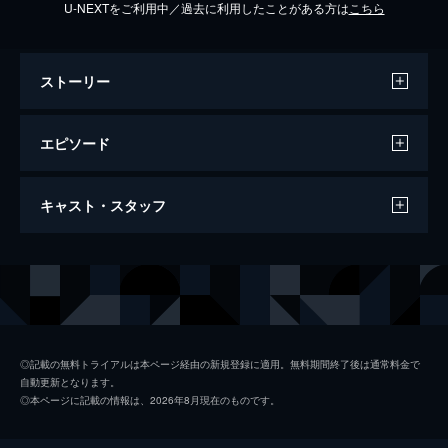
U-NEXTをご利用中／過去に利用したことがある方は
こちら
ストーリー
エピソード
（１） 「わたし女将になります」
キャスト・スタッフ
浅倉夏美（比嘉愛未）は横浜のケーキ店でパ
ティシエ修業中の２３歳。父・啓吾（大杉
漣）は厳しいが腕のいいケーキ職人、やさし
出演
浅倉夏美
比嘉愛未
い母・房子（森昌子）と中学生の弟・智也
浅倉房子
森昌子
（神木隆之介）の４人暮らしである。夏美は
恋人の加賀美柾樹（内田朝陽）の祖母・カツ
浅倉啓吾
大杉漣
ノ（草笛光子）の喜寿の祝いに岩手へ行くこ
◎記載の無料トライアルは本ページ経由の新規登録に適用。無料期間終了後は通常料金で
とになった。結婚前のあいさつ程度の軽い気
自動更新となります。
加賀美伸一
東幹久
持ちで出かけた夏美だが、柾樹の実家の老舗
◎本ページに記載の情報は、2026年8月現在のものです。
（しにせ）旅館の威容に圧倒されてしまう。
加賀美恵美子
雛形あきこ
15分