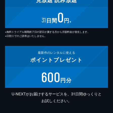
0
31
日間
円
※
※無料トライアル期間終了日の翌日が属する月から月額料金が発生します。
※日割りでのご請求はいたしません。
最新作の
レンタルに使える
ポイント
プレゼント
600
円分
U-NEXTがお届けするサービスを、31日間ゆっくりと
お試しください。