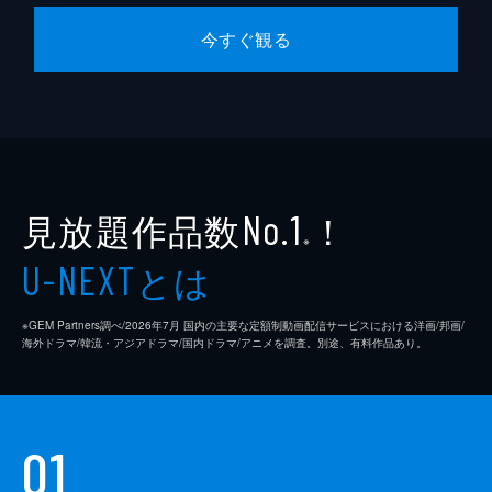
二度と会わないようにとクギをさす。そのこ
今すぐ観る
とを知った夏美は啓吾と大げんかをしてしま
う。房子（森昌子）は啓吾がどれほど夏美の
ことを思っているのかを語ってなぐさめる
が、最後には「自分の人生は自分で決める
の」と娘の決意を後押しする。
15分
（９） 「ひとりぼっちの旅立ち」
見放題作品数
！
No.1
病床に伏していたカツノ（草笛光子）はなじ
みの客が泊まりに来たと聞いて、病をおして
※
とは
あいさつに行く。名実ともに女将（おかみ）
U-NEXT
になったと思っている環（宮本信子）はそん
なカツノの行動がしゃくにさわる。横浜では
※GEM Partners調べ/2026年7⽉ 国内の主要な定額制動画配信サービスにおける洋画/邦画/
かぜで寝込んだ柾樹（内田朝陽）を夏美（比
海外ドラマ/韓流・アジアドラマ/国内ドラマ/アニメを調査。別途、有料作品あり。
嘉愛未）が看病する。そのとき、夏美は熱に
浮かされた柾樹の言葉から、彼が自分のこと
をまだ愛していると確信を持ち、柾樹が結婚
をやめようと言いだした本当の理由を知る。
01
15分
（１０） 「ひとりぼっちの旅立ち」