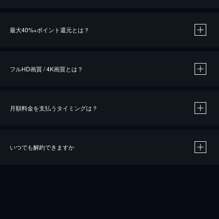
※
最大40%
ポイント還元とは？
※
※
作品によって必要なポイントが異なります。
フルHD画質 / 4K画質とは？
月額料金を支払うタイミングは？
※
40％ポイント還元の対象は、クレジットカード決済による作品の購入 / レンタルです。
※
iOSアプリのUコイン決済による作品の購入 / レンタルは、20％のポイント還元です。
※
還元の対象外となる決済方法や商品があります。くわしくは
こちら
をご確認ください。
いつでも解約できますか
こちら