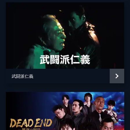
武闘派仁義