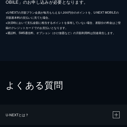
OBILE」のお申し込みが必要となります。
※U-NEXTの月額プラン会員が毎月もらえる1,200円分のポイントを、U-NEXT MOBILEの
月額基本料の支払いに充てた場合。
※決済時において支払金額に相当するポイントを保有していない場合、差額分の料金はご登
録のクレジットカードでのお支払いとなります。
※通話料、SMS通信料、オプション（かけ放題など）の月額利用料は別途発生します。
よくある質問
U-NEXTとは？