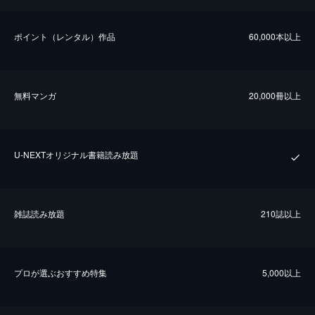
ポイント（レンタル）作品
60,000本以上
無料マンガ
20,000冊以上
U-NEXTオリジナル書籍読み放題
雑誌読み放題
210誌以上
プロが選ぶおすすめ特集
5,000以上