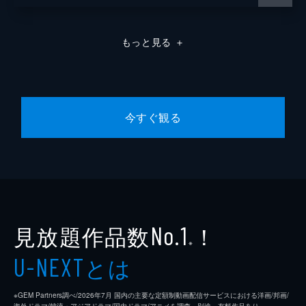
もっと見る
＋
今すぐ観る
見放題作品数
！
No.1
※
とは
U-NEXT
※GEM Partners調べ/2026年7⽉ 国内の主要な定額制動画配信サービスにおける洋画/邦画/
海外ドラマ/韓流・アジアドラマ/国内ドラマ/アニメを調査。別途、有料作品あり。