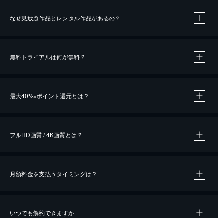
なぜ見放題作品とレンタル作品があるの？
無料トライアルは何が無料？
※
最大40%
ポイント還元とは？
※
※
作品によって必要なポイントが異なります。
フルHD画質 / 4K画質とは？
月額料金を支払うタイミングは？
※
40％ポイント還元の対象は、クレジットカード決済による作品の購入 / レンタルです。
※
iOSアプリのUコイン決済による作品の購入 / レンタルは、20％のポイント還元です。
※
還元の対象外となる決済方法や商品があります。くわしくは
こちら
をご確認ください。
いつでも解約できますか