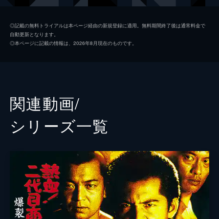
遠藤憲一
◎記載の無料トライアルは本ページ経由の新規登録に適用。無料期間終了後は通常料金で
自動更新となります。
勝村政信
◎本ページに記載の情報は、2026年8月現在のものです。
小沢仁志
小沢和義
菅田俊
関連動画/
寺島進
シリーズ⼀覧
坂上香織
田中広子
八木小織
胡桃沢ひろこ
山口祥行