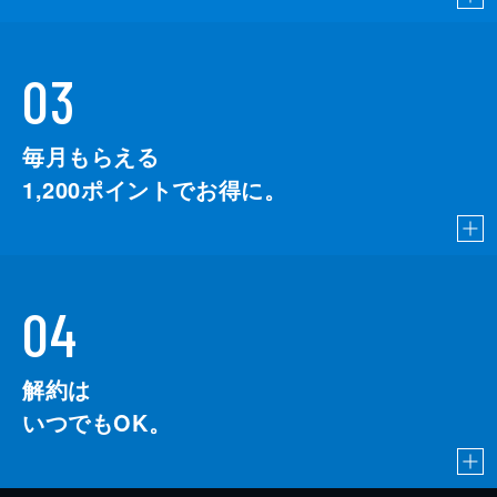
03
毎月もらえる
1,200
ポイントでお得に。
04
解約は
いつでもOK。