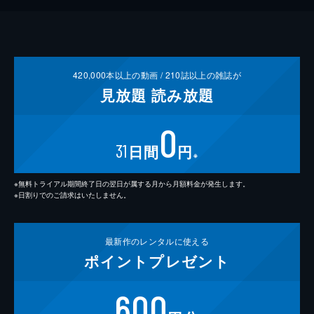
420,000
本以上の動画 /
210
誌以上の雑誌が
見放題
読み放題
0
31
日間
円
※
※無料トライアル期間終了日の翌日が属する月から月額料金が発生します。
※日割りでのご請求はいたしません。
最新作の
レンタルに使える
ポイント
プレゼント
600