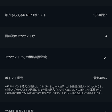
毎⽉もらえるU-NEXTポイント
1,200円分
同時視聴アカウント数
4
アカウントごとの機能制限設定
ポイント還元
最⼤40%
※
※
40％ポイント還元の対象は、クレジットカード決済による作品の購入 / レンタルです。
※
iOSアプリのUコイン決済による作品の購入 / レンタルは、20％のポイント還元です。
※
還元の対象外となる決済方法や商品があります。くわしくは
こちら
をご確認ください。
フルHD画質 / 4K画質