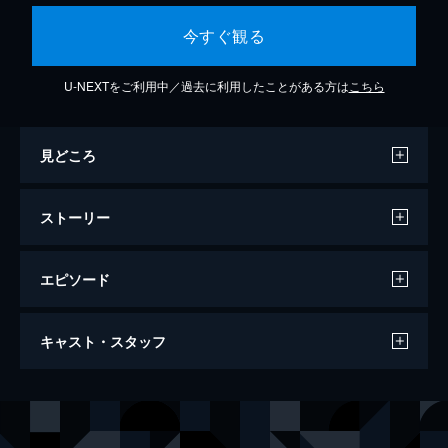
今すぐ観る
U-NEXTをご利用中／過去に利用したことがある方は
こちら
見どころ
ストーリー
エピソード
熱血二代目商店街
キャスト・スタッフ
81分
出演
竹内力
中野英雄