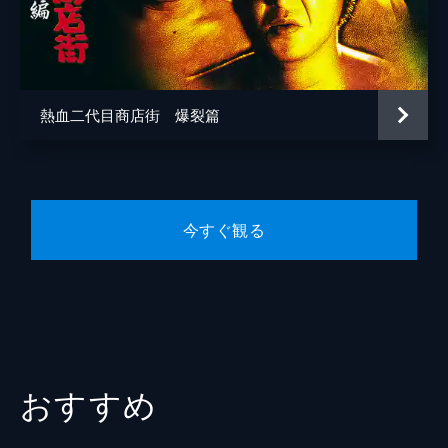
長門裕之
小島三児
大塚よしたか
熱血二代目商店街 爆裂篇
ロミ山田
監督
鈴木浩介
脚本
鈴木浩介
今すぐ観る
音楽
大坪弘人
製作
中村雅哉
仁平幸男
スープレックス
おすすめ