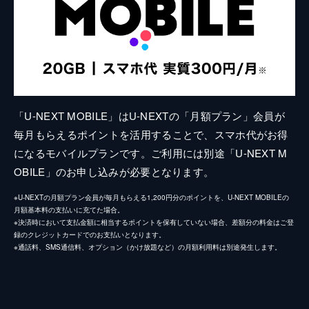
「U-NEXT MOBILE」はU-NEXTの「月額プラン」会員が
毎月もらえるポイントを活用することで、スマホ代がお得
になるモバイルプランです。ご利用には別途「U-NEXT M
OBILE」のお申し込みが必要となります。
※U-NEXTの月額プラン会員が毎月もらえる1,200円分のポイントを、U-NEXT MOBILEの
月額基本料の支払いに充てた場合。
※決済時において支払金額に相当するポイントを保有していない場合、差額分の料金はご登
録のクレジットカードでのお支払いとなります。
※通話料、SMS通信料、オプション（かけ放題など）の月額利用料は別途発生します。