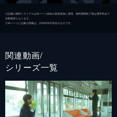
森次政裕
◎記載の無料トライアルは本ページ経由の新規登録に適用。無料期間終了後は通常料金で
自動更新となります。
那須ほほみ
◎本ページに記載の情報は、2026年8月現在のものです。
遊井亮子
甲本雅裕
市村愛里
関連動画/
監督
有働佳史
シリーズ⼀覧
脚本
有働佳史
音楽
諸橋邦行