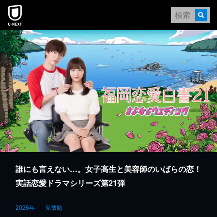
本文へスキップ
誰にも言えない…。女子高生と美容師のいばらの恋！
実話恋愛ドラマシリーズ第21弾
2026年
見放題