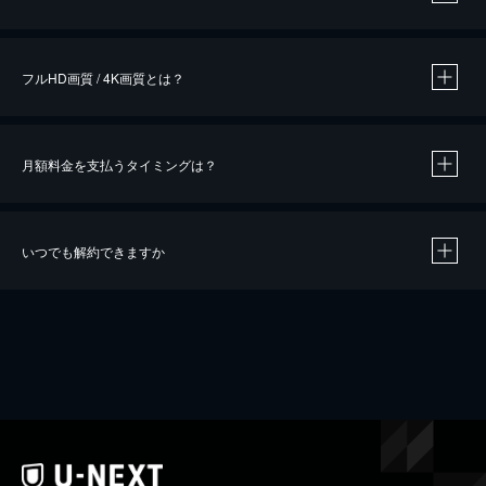
※
作品によって必要なポイントが異なります。
フルHD画質 / 4K画質とは？
月額料金を支払うタイミングは？
※
40％ポイント還元の対象は、クレジットカード決済による作品の購入 / レンタルです。
※
iOSアプリのUコイン決済による作品の購入 / レンタルは、20％のポイント還元です。
※
還元の対象外となる決済方法や商品があります。くわしくは
こちら
をご確認ください。
いつでも解約できますか
こちら