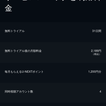
金
無料トライアル
31日間
無料トライアル後の⽉額料金
2,189円
（税込）
毎⽉もらえるU-NEXTポイント
1,200円分
同時視聴アカウント数
4