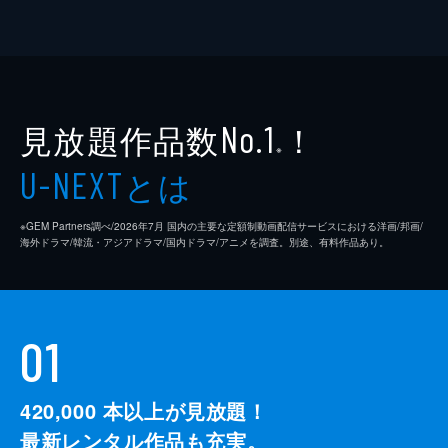
見放題作品数
！
No.1
※
とは
U-NEXT
※GEM Partners調べ/2026年7⽉ 国内の主要な定額制動画配信サービスにおける洋画/邦画/
海外ドラマ/韓流・アジアドラマ/国内ドラマ/アニメを調査。別途、有料作品あり。
01
420,000
本以上が見放題！
最新レンタル作品も充実。