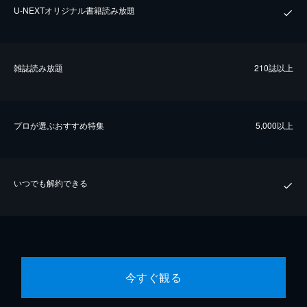
U-NEXTオリジナル書籍読み放題
雑誌読み放題
210誌以上
プロが選ぶおすすめ特集
5,000以上
いつでも解約できる
今すぐ観る