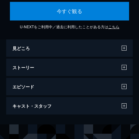
今すぐ観る
U-NEXTをご利用中／過去に利用したことがある方は
こちら
見どころ
ストーリー
エピソード
福岡恋愛白書21 さよならウエディング
キャスト・スタッフ
50分
出演
小栗有以
内藤秀一郎