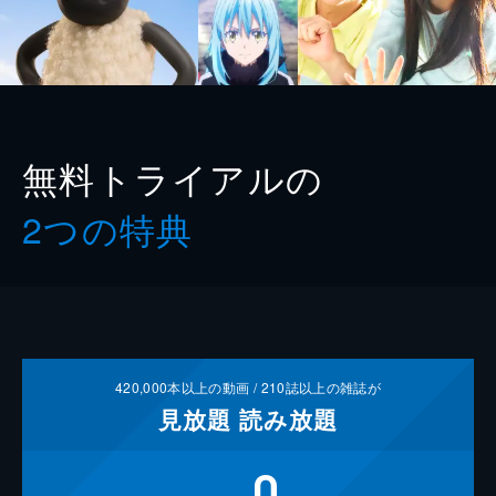
無料トライアルの
2つの特典
420,000
本以上の動画 /
210
誌以上の雑誌が
見放題
読み放題
0