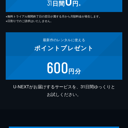
31
日間
円
※
※無料トライアル期間終了日の翌日が属する月から月額料金が発生します。
※日割りでのご請求はいたしません。
最新作の
レンタルに使える
ポイント
プレゼント
600
円分
U-NEXTがお届けするサービスを、31日間ゆっくりと
お試しください。