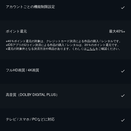
アカウントごとの機能制限設定
ポイント還元
最⼤40%
※
※
40％ポイント還元の対象は、クレジットカード決済による作品の購入 / レンタルです。
※
iOSアプリのUコイン決済による作品の購入 / レンタルは、20％のポイント還元です。
※
還元の対象外となる決済方法や商品があります。くわしくは
こちら
をご確認ください。
フルHD画質 / 4K画質
⾼⾳質（DOLBY DIGITAL PLUS）
テレビ / スマホ / PCなどに対応