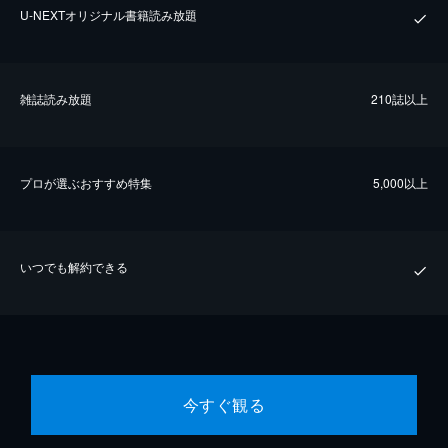
U-NEXTオリジナル書籍読み放題
雑誌読み放題
210誌以上
プロが選ぶおすすめ特集
5,000以上
いつでも解約できる
今すぐ観る