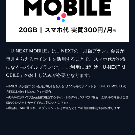
「U-NEXT MOBILE」はU-NEXTの「月額プラン」会員が
毎月もらえるポイントを活用することで、スマホ代がお得
になるモバイルプランです。ご利用には別途「U-NEXT M
OBILE」のお申し込みが必要となります。
※U-NEXTの月額プラン会員が毎月もらえる1,200円分のポイントを、U-NEXT MOBILEの
月額基本料の支払いに充てた場合。
※決済時において支払金額に相当するポイントを保有していない場合、差額分の料金はご登
録のクレジットカードでのお支払いとなります。
※通話料、SMS通信料、オプション（かけ放題など）の月額利用料は別途発生します。