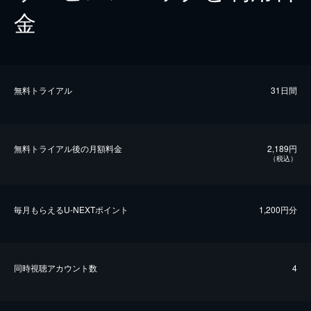
金
無料トライアル
31日間
無料トライアル後の⽉額料金
2,189円
（税込）
毎⽉もらえるU-NEXTポイント
1,200円分
同時視聴アカウント数
4