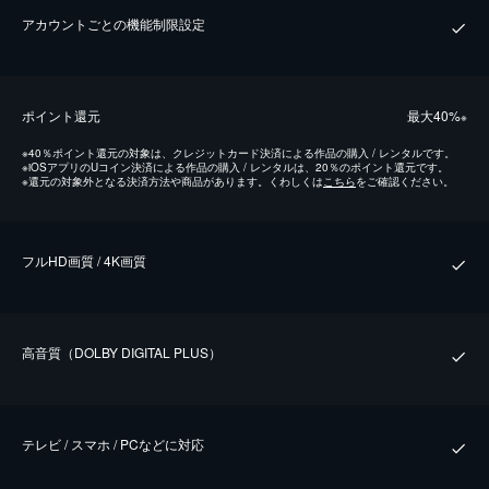
アカウントごとの機能制限設定
ポイント還元
最⼤40%
※
※
40％ポイント還元の対象は、クレジットカード決済による作品の購入 / レンタルです。
※
iOSアプリのUコイン決済による作品の購入 / レンタルは、20％のポイント還元です。
※
還元の対象外となる決済方法や商品があります。くわしくは
こちら
をご確認ください。
フルHD画質 / 4K画質
⾼⾳質（DOLBY DIGITAL PLUS）
テレビ / スマホ / PCなどに対応