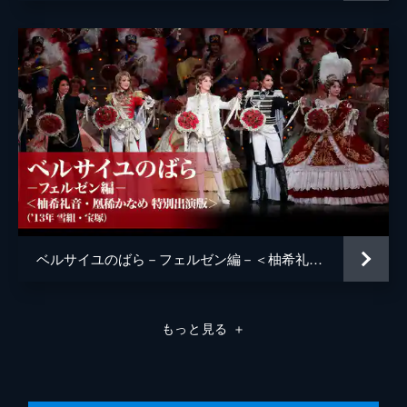
ベルサイユのばら－フェルゼン編－＜柚希礼音・凰稀かなめ 特別出演版＞（'13年雪組・宝塚）
もっと見る
＋