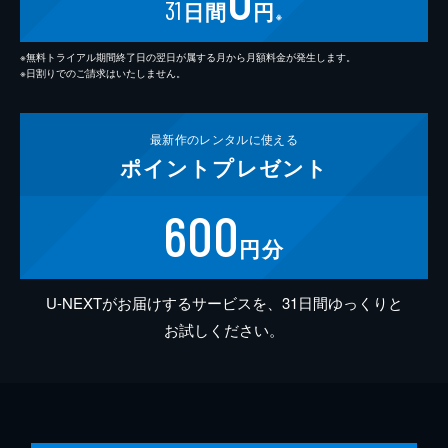
31
日間
円
※
※無料トライアル期間終了日の翌日が属する月から月額料金が発生します。
※日割りでのご請求はいたしません。
最新作の
レンタルに使える
ポイント
プレゼント
600
円分
U-NEXTがお届けするサービスを、31日間ゆっくりと
お試しください。