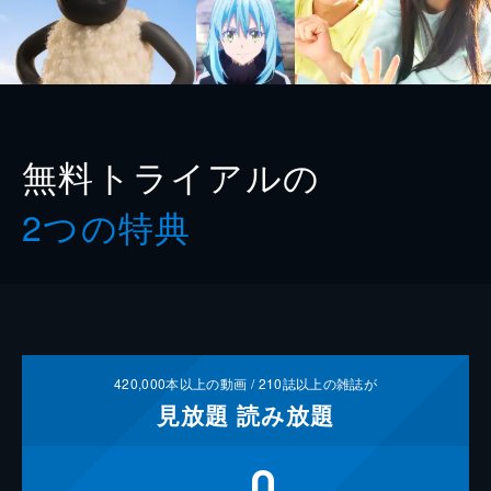
無料トライアルの
2つの特典
420,000
本以上の動画 /
210
誌以上の雑誌が
見放題
読み放題
0