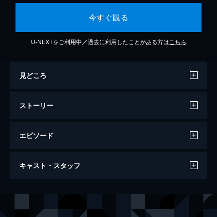
今すぐ観る
U-NEXTをご利用中／過去に利用したことがある方は
こちら
見どころ
ストーリー
エピソード
ベルサイユのばら－フェルゼン編－（'24
キャスト・スタッフ
年雪組・東京・千秋楽）
162分
出演
彩風咲奈
夢白あや