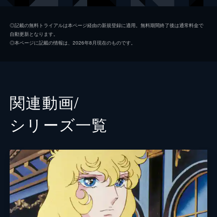
朝美絢
◎記載の無料トライアルは本ページ経由の新規登録に適用。無料期間終了後は通常料金で
自動更新となります。
脚本
植田紳爾
◎本ページに記載の情報は、2026年8月現在のものです。
原作
池田理代子
演出
植田紳爾
谷正純
関連動画/
シリーズ⼀覧