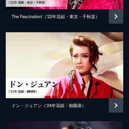
The Fascination!（'22年花組・東京・千秋楽）
ドン・ジュアン（'24年花組・御園座）