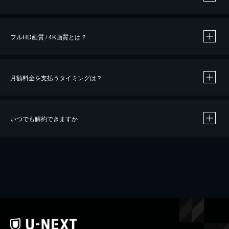
※
作品によって必要なポイントが異なります。
フルHD画質 / 4K画質とは？
月額料金を支払うタイミングは？
※
40％ポイント還元の対象は、クレジットカード決済による作品の購入 / レンタルです。
※
iOSアプリのUコイン決済による作品の購入 / レンタルは、20％のポイント還元です。
※
還元の対象外となる決済方法や商品があります。くわしくは
こちら
をご確認ください。
いつでも解約できますか
こちら