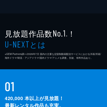
見放題作品数
！
No.1
※
とは
U-NEXT
※GEM Partners調べ/2026年7⽉ 国内の主要な定額制動画配信サービスにおける洋画/邦画/
海外ドラマ/韓流・アジアドラマ/国内ドラマ/アニメを調査。別途、有料作品あり。
01
420,000
本以上が見放題！
最新レンタル作品も充実。